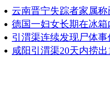
六旬老汉偷邻居七辆车解被偷车恨
云南晋宁失踪者家属称
山西运城恶犬咬伤多人 警民合力深夜将其击毙
德国一妇女长期在冰箱
引渭渠连续发现尸体事
女孩北京地铁殴打老人 痛下狠手拳打脚踢
咸阳引渭渠20天内捞出
无痛分娩是否安全 医生回应
外交部：反对强权政治霸凌主义
外交部：有关国家言论片面不公正