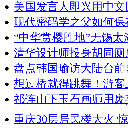
美国发言人即兴用中文
现代密码学之父如何保
“中华赏樱胜地”无锡
清华设计师投身胡同厕
盘点韩国瑜访大陆台前
想过桥就得跳舞！游客
祁连山下玉石画师用废
重庆30层居民楼大火