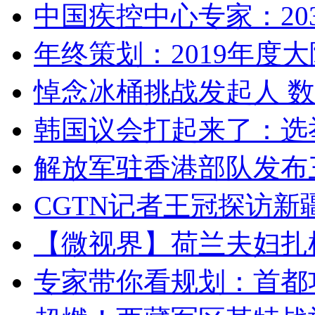
中国疾控中心专家：203
年终策划：2019年度大陆
悼念冰桶挑战发起人 数百
韩国议会打起来了：选举
解放军驻香港部队发布三
CGTN记者王冠探访新疆
【微视界】荷兰夫妇扎根青
专家带你看规划：首都功