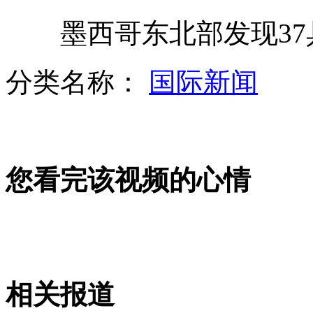
墨西哥东北部发现37
赵薇打球照曝光 网友称有杀气
分类名称：
国际新闻
气象局启重大气象灾害四级应急响应
您看完该视频的心情
王菲大连个唱魅力不减 现场撒娇
韩军方称美国无需在韩部署核武
相关报道