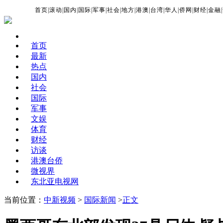
首页
|
滚动
|
国内
|
国际
|
军事
|
社会
|
地方
|
港澳
|
台湾
|
华人
|
侨网
|
财经
|
金融
|
首页
最新
热点
国内
社会
国际
军事
文娱
体育
财经
访谈
港澳台侨
微视界
东北亚电视网
当前位置：
中新视频
>
国际新闻
>
正文