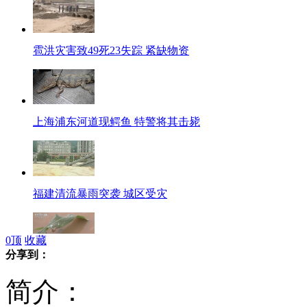
雹洪灾害致49死23失踪 紧缺物资
上海浦东河道现鳄鱼 特警将其击毙
福建清流暴雨突袭 城区受灾
0
顶
收藏
分享到：
中国南方369个乡镇降下暴雨
简介：