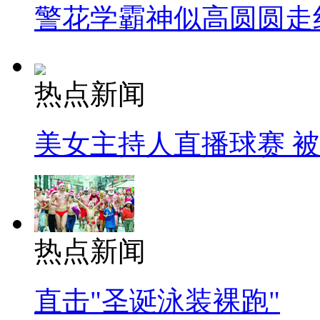
警花学霸神似高圆圆走
热点新闻
美女主持人直播球赛 
热点新闻
直击"圣诞泳装裸跑"