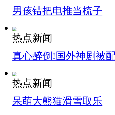
男孩错把电推当梳子
热点新闻
真心醉倒!国外神剧被
热点新闻
呆萌大熊猫滑雪取乐