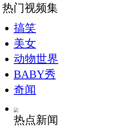
热门视频集
安徽一实载49人客车翻车
搞笑
美女
走！跟着总书记去植树
动物世界
消防员救轻生者
花炮节热闹非凡
减压"枕头大战"
BABY秀
奇闻
纽约上演“枕头大战”
热点新闻
司机酒驾遇交警 急速倒车逃窜