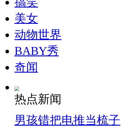
搞笑
走！跟着总书记去植树
美女
消防员救轻生者
花炮节热闹非凡
减压"枕头大战"
动物世界
BABY秀
纽约上演“枕头大战”
奇闻
司机酒驾遇交警 急速倒车逃窜
热点新闻
男孩错把电推当梳子