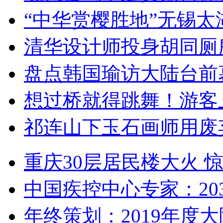
“中华赏樱胜地”无锡
清华设计师投身胡同厕
盘点韩国瑜访大陆台前
想过桥就得跳舞！游客
祁连山下玉石画师用废
重庆30层居民楼大火
中国疾控中心专家：203
年终策划：2019年度大陆