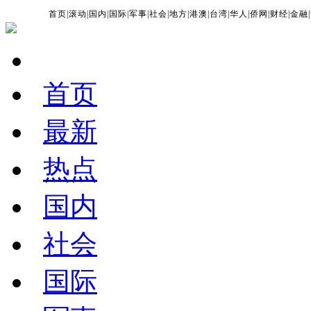
首页
|
滚动
|
国内
|
国际
|
军事
|
社会
|
地方
|
港澳
|
台湾
|
华人
|
侨网
|
财经
|
金融
|
首页
最新
热点
国内
社会
国际