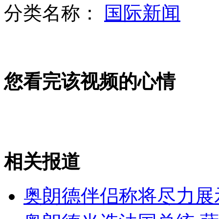
分类名称：
国际新闻
实拍幼师殴打男童 吓坏全班孩子
您看完该视频的心情
哥伦比亚首都爆炸袭击30余人死伤
记者暗访揭雪糕生产全靠添加剂
相关报道
山西运城恶犬咬伤多人 警民合力深夜将其击毙
奥朗德伴侣称将尽力展