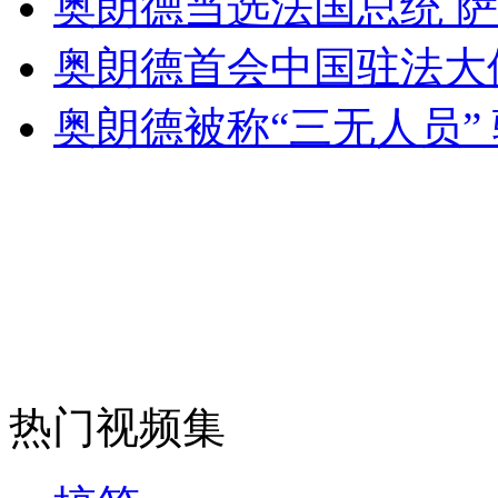
奥朗德当选法国总统 
女孩北京地铁殴打老人 痛下狠手拳打脚踢
奥朗德首会中国驻法大
无痛分娩是否安全 医生回应
奥朗德被称“三无人员”
外交部：反对强权政治霸凌主义
外交部：有关国家言论片面不公正
安徽一实载49人客车翻车
热门视频集