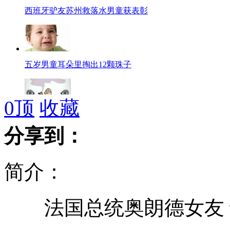
西班牙驴友苏州救落水男童获表彰
五岁男童耳朵里掏出12颗珠子
0
顶
收藏
吸毒赌博酗酒者不得聘为涉密人员
分享到：
简介：
宝马男车求职当司机仅为结交老板
法国总统奥朗德女友 
男子会见"女网友"却被其老公暴打