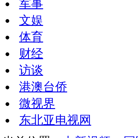
军事
文娱
体育
财经
访谈
港澳台侨
微视界
东北亚电视网