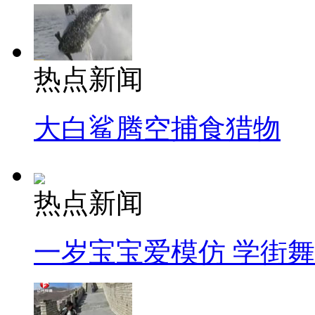
热点新闻
大白鲨腾空捕食猎物
热点新闻
一岁宝宝爱模仿 学街