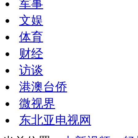
军事
文娱
体育
财经
访谈
港澳台侨
微视界
东北亚电视网