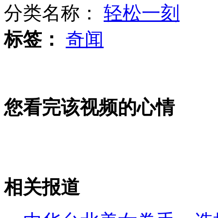
分类名称：
轻松一刻
标签：
奇闻
吸毒赌博酗酒者不得聘为涉密人员
宝马男车求职当司机仅为结交老板
您看完该视频的心情
男子会见"女网友"却被其老公暴打
相关报道
山西运城恶犬咬伤多人 警民合力深夜将其击毙