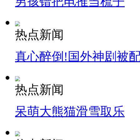
男孩错把电推当梳子
热点新闻
真心醉倒!国外神剧被
热点新闻
呆萌大熊猫滑雪取乐