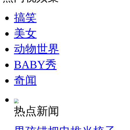
走！跟着总书记去植树
搞笑
消防员救轻生者
花炮节热闹非凡
减压"枕头大战"
美女
动物世界
纽约上演“枕头大战”
BABY秀
司机酒驾遇交警 急速倒车逃窜
奇闻
热点新闻