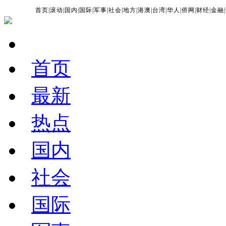
首页
|
滚动
|
国内
|
国际
|
军事
|
社会
|
地方
|
港澳
|
台湾
|
华人
|
侨网
|
财经
|
金融
|
首页
最新
热点
国内
社会
国际