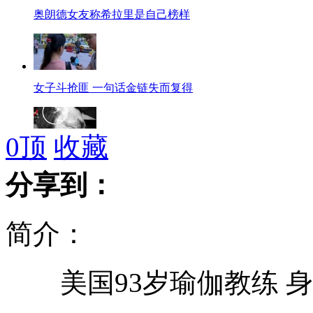
奥朗德女友称希拉里是自己榜样
女子斗抢匪 一句话金链失而复得
0
顶
收藏
男老师讨薪遭校长咬脸
分享到：
简介：
西班牙驴友苏州救落水男童获表彰
美国93岁瑜伽教练 身
五岁男童耳朵里掏出12颗珠子