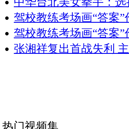
中华台北美女拳手：选
女孩北京地铁殴打老人 痛下狠手拳打脚踢
驾校教练考场画“答案”
无痛分娩是否安全 医生回应
驾校教练考场画“答案”
张湘祥复出首战失利 
外交部：反对强权政治霸凌主义
外交部：有关国家言论片面不公正
安徽一实载49人客车翻车
热门视频集