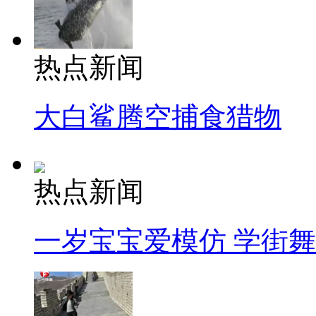
热点新闻
大白鲨腾空捕食猎物
热点新闻
一岁宝宝爱模仿 学街