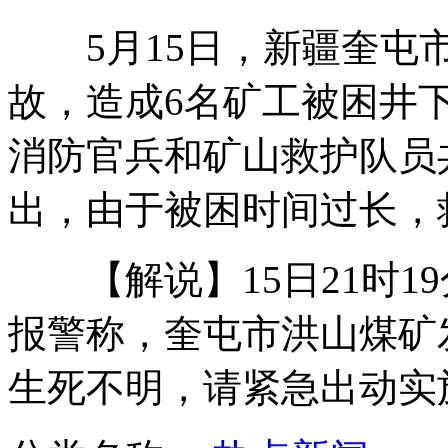
5月15日，新疆奎屯市
潘基文与外交官踢球不慎摔倒致骨折
故，造成6名矿工被困井下
消防官兵和矿山救护队员
记者调查：楚雄“下跪门”事件
出，由于被困时间过长，
赵又廷献唱插曲 导演大赞哭戏好
【解说】15日21时1
报警称，奎屯市洪山煤矿
用尾巴钓鱼的小猫
生死不明，请紧急出动实