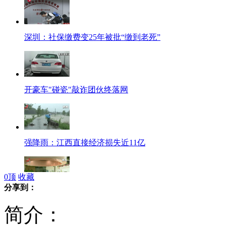
深圳：社保缴费变25年被批“缴到老死”
开豪车"碰瓷"敲诈团伙终落网
强降雨：江西直接经济损失近11亿
0
顶
收藏
分享到：
中国家庭金融调查：城市家庭平均资产247万
简介：