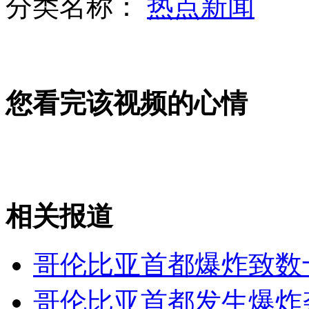
分类名称：
热点新闻
给力兵哥哥的“千手观音”
山西运城恶犬咬伤多人 警民合力深夜将其击毙
您看完该视频的心情
女孩北京地铁殴打老人 痛下狠手拳打脚踢
无痛分娩是否安全 医生回应
相关报道
外交部：反对强权政治霸凌主义
哥伦比亚首都爆炸致数
外交部：有关国家言论片面不公正
哥伦比亚首都发生爆炸袭