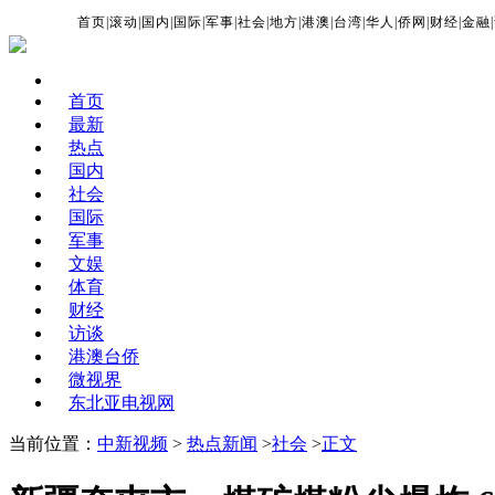
首页
|
滚动
|
国内
|
国际
|
军事
|
社会
|
地方
|
港澳
|
台湾
|
华人
|
侨网
|
财经
|
金融
|
首页
最新
热点
国内
社会
国际
军事
文娱
体育
财经
访谈
港澳台侨
微视界
东北亚电视网
当前位置：
中新视频
>
热点新闻
>
社会
>
正文