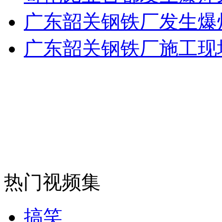
广东韶关钢铁厂发生爆炸
安徽一实载49人客车翻车
广东韶关钢铁厂施工现
走！跟着总书记去植树
消防员救轻生者
花炮节热闹非凡
减压"枕头大战"
纽约上演“枕头大战”
热门视频集
司机酒驾遇交警 急速倒车逃窜
搞笑