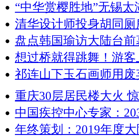
“中华赏樱胜地”无锡
清华设计师投身胡同厕
盘点韩国瑜访大陆台前
想过桥就得跳舞！游客
祁连山下玉石画师用废
重庆30层居民楼大火
中国疾控中心专家：203
年终策划：2019年度大陆