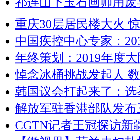
祁连山下玉石画师用废
重庆30层居民楼大火
中国疾控中心专家：203
年终策划：2019年度大陆
悼念冰桶挑战发起人 数百
韩国议会打起来了：选举
解放军驻香港部队发布三
CGTN记者王冠探访新疆