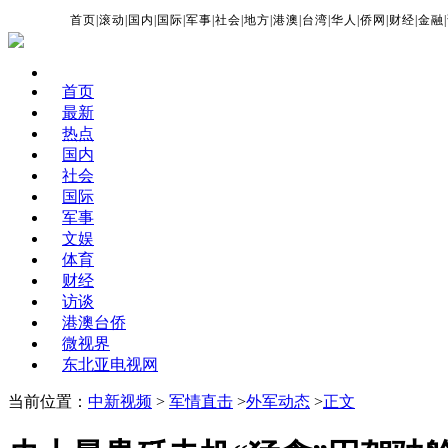
首页
|
滚动
|
国内
|
国际
|
军事
|
社会
|
地方
|
港澳
|
台湾
|
华人
|
侨网
|
财经
|
金融
|
首页
最新
热点
国内
社会
国际
军事
文娱
体育
财经
访谈
港澳台侨
微视界
东北亚电视网
当前位置：
中新视频
>
军情直击
>
外军动态
>
正文