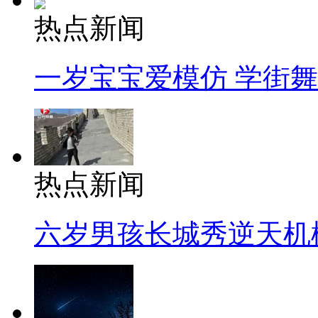
热点新闻
一岁宝宝爱模仿 学街
热点新闻
六岁男孩长城秀逆天机