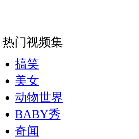
安徽一实载49人客车翻车
热门视频集
走！跟着总书记去植树
搞笑
消防员救轻生者
花炮节热闹非凡
减压"枕头大战"
美女
动物世界
纽约上演“枕头大战”
BABY秀
奇闻
司机酒驾遇交警 急速倒车逃窜