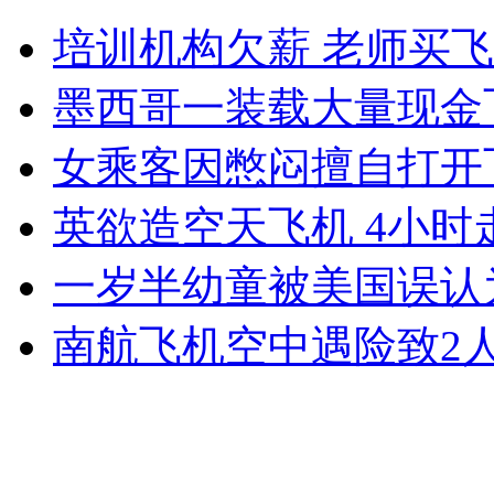
耶鲁大学研制“防醉药”
培训机构欠薪 老师买
山西运城恶犬咬伤多人 警民合力深夜将其击毙
墨西哥一装载大量现金
女乘客因憋闷擅自打开
女孩北京地铁殴打老人 痛下狠手拳打脚踢
英欲造空天飞机 4小时
一岁半幼童被美国误认
无痛分娩是否安全 医生回应
南航飞机空中遇险致2人
外交部：反对强权政治霸凌主义
外交部：有关国家言论片面不公正