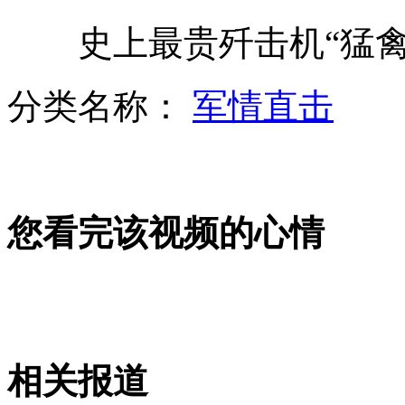
史上最贵歼击机“猛禽
罕见“雌雄同体蝴蝶”现身英国
分类名称：
军情直击
银狐里皮宣布正式执教广州恒大
您看完该视频的心情
英媒：过早上学对聪明孩子有害
奥巴马白宫宴请贝克汉姆
相关报道