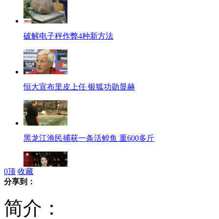
破解电子秤作弊4种新方法
恒大宣布里皮上任 银狐功勋显赫
黑龙江渔民捕获一条活鳇鱼 重600多斤
0
顶
收藏
分享到：
温州正式向社会公布民间借贷监测利率
简介：