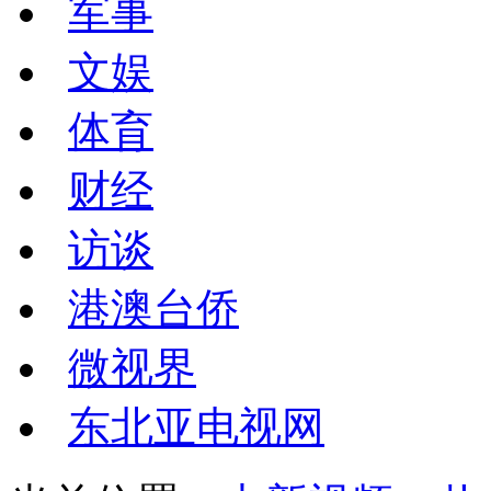
军事
文娱
体育
财经
访谈
港澳台侨
微视界
东北亚电视网