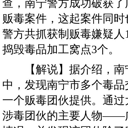
查，南宁警方成功破获了
贩毒案件，这起案件同时
报告称中国20%大学生从不提问 美国仅3%
警方共抓获制贩毒嫌疑人1
捣毁毒品加工窝点3个。
华人女星亮相戛纳 范冰冰惊艳全场
【解说】据介绍，南宁
中，发现南宁市多个毒品
云南铬渣污染案一审宣判 最高刑期4年
一个贩毒团伙提供。通过
山西运城恶犬咬伤多人 警民合力深夜将其击毙
涉毒团伙的主要人物——