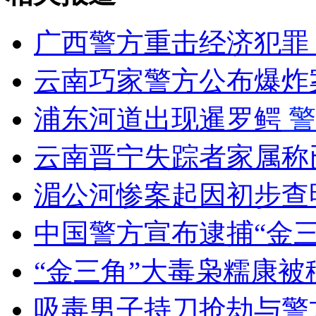
走！跟着总书记去植树
广西警方重击经济犯罪
消防员救轻生者
花炮节热闹非凡
减压"枕头大战"
云南巧家警方公布爆炸
浦东河道出现暹罗鳄
警
纽约上演“枕头大战”
云南晋宁失踪者家属称
司机酒驾遇交警 急速倒车逃窜
湄公河惨案起因初步查
中国警方宣布逮捕“金
“金三角”大毒枭糯康
吸毒男子持刀抢劫与警