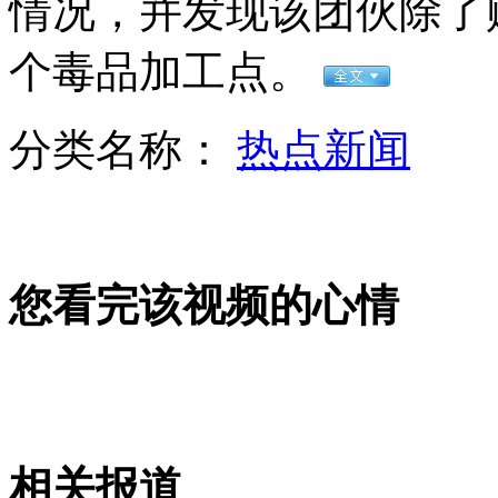
情况，并发现该团伙除了
女孩北京地铁殴打老人 痛下狠手拳打脚踢
个毒品加工点。
无痛分娩是否安全 医生回应
分类名称：
热点新闻
外交部：反对强权政治霸凌主义
外交部：有关国家言论片面不公正
您看完该视频的心情
安徽一实载49人客车翻车
相关报道