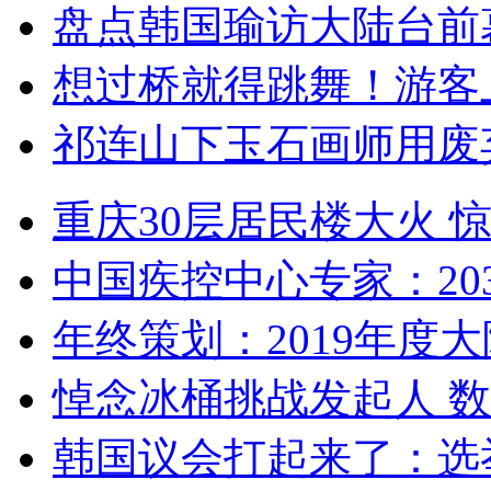
盘点韩国瑜访大陆台前
想过桥就得跳舞！游客
祁连山下玉石画师用废
重庆30层居民楼大火
中国疾控中心专家：203
年终策划：2019年度大陆
悼念冰桶挑战发起人 数百
韩国议会打起来了：选举