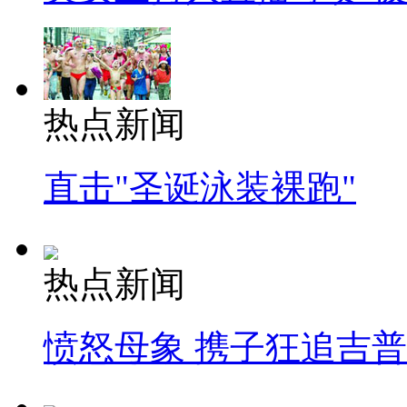
热点新闻
直击"圣诞泳装裸跑"
热点新闻
愤怒母象 携子狂追吉