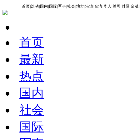
首页
|
滚动
|
国内
|
国际
|
军事
|
社会
|
地方
|
港澳
|
台湾
|
华人
|
侨网
|
财经
|
金融
|
首页
最新
热点
国内
社会
国际