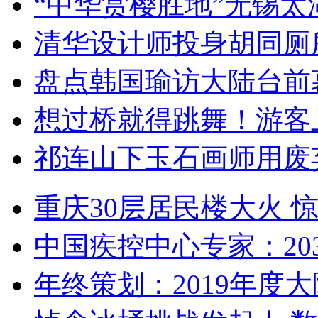
“中华赏樱胜地”无锡
清华设计师投身胡同厕
盘点韩国瑜访大陆台前
想过桥就得跳舞！游客
祁连山下玉石画师用废
重庆30层居民楼大火
中国疾控中心专家：203
年终策划：2019年度大陆