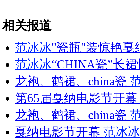
实拍城管与夫妻小贩暴打流血冲突
相关报道
山西运城恶犬咬伤多人 警民合力深夜将其击毙
范冰冰
"瓷瓶"装惊艳戛
女孩北京地铁殴打老人 痛下狠手拳打脚踢
范冰冰
“CHINA瓷”
龙袍、鹤裙、china瓷
无痛分娩是否安全 医生回应
第65届戛纳电影节开
外交部：反对强权政治霸凌主义
龙袍、鹤裙、china瓷
外交部：有关国家言论片面不公正
戛纳电影节开幕
范冰冰