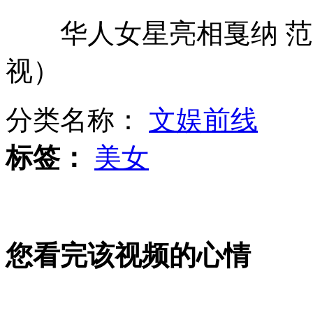
华人女星亮相戛纳 范
谷歌调整搜索以求其思维更像人类
视）
女子用防漏电热水器冲凉电击身亡
分类名称：
文娱前线
标签：
美女
网传喝月子水产后身材不走样
您看完该视频的心情
史上最贵歼击机"猛禽"限飞