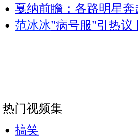
戛纳前瞻：各路明星奔
安徽一实载49人客车翻车
范冰冰
"病号服"引热议
走！跟着总书记去植树
消防员救轻生者
花炮节热闹非凡
减压"枕头大战"
热门视频集
纽约上演“枕头大战”
搞笑
司机酒驾遇交警 急速倒车逃窜