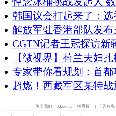
悼念冰桶挑战发起人 数百
韩国议会打起来了：选举
解放军驻香港部队发布三
CGTN记者王冠探访新疆
【微视界】荷兰夫妇扎根青
专家带你看规划：首都功
超燃！西藏军区某特战
关于我们
|
About us
|
联系我们
|
广告服务