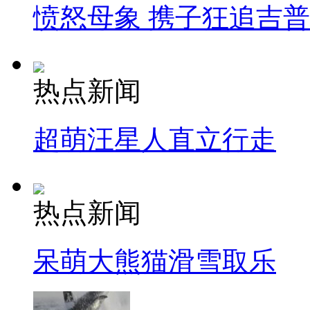
愤怒母象 携子狂追吉
热点新闻
超萌汪星人直立行走
热点新闻
呆萌大熊猫滑雪取乐