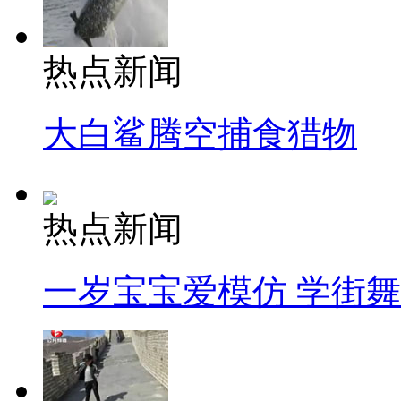
热点新闻
大白鲨腾空捕食猎物
热点新闻
一岁宝宝爱模仿 学街