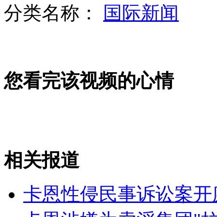
分类名称：
国际新闻
黑龙江渔民捕获一条活鳇鱼 重600多斤
您看完该视频的心情
温州正式向社会公布民间借贷监测利率
罕见“雌雄同体蝴蝶”现身英国
相关报道
山西运城恶犬咬伤多人 警民合力深夜将其击毙
卡恩性侵民事诉讼案开