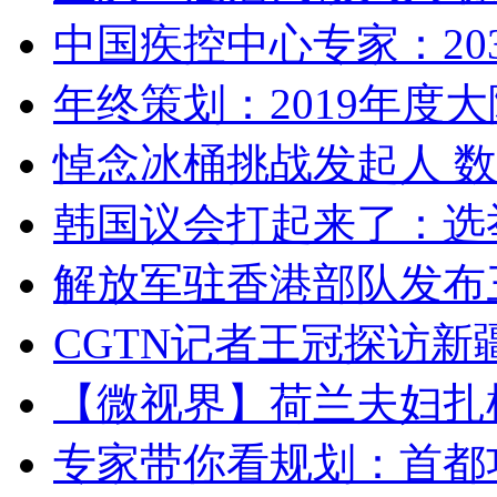
中国疾控中心专家：203
年终策划：2019年度大陆
悼念冰桶挑战发起人 数百
韩国议会打起来了：选举
解放军驻香港部队发布三
CGTN记者王冠探访新疆
【微视界】荷兰夫妇扎根青
专家带你看规划：首都功