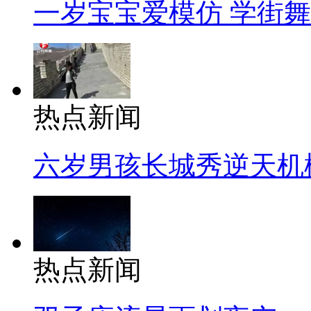
一岁宝宝爱模仿 学街
热点新闻
六岁男孩长城秀逆天机
热点新闻