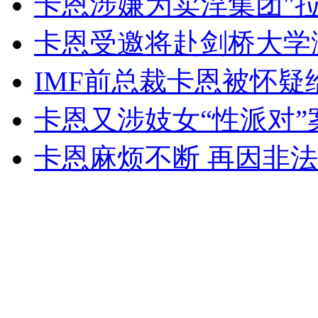
卡恩涉嫌为卖淫集团"拉
女孩北京地铁殴打老人 痛下狠手拳打脚踢
卡恩受邀将赴剑桥大学
无痛分娩是否安全 医生回应
IMF前总裁卡恩被怀
卡恩又涉妓女“性派对”
外交部：反对强权政治霸凌主义
卡恩麻烦不断 再因非
外交部：有关国家言论片面不公正
安徽一实载49人客车翻车