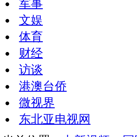
军事
文娱
体育
财经
访谈
港澳台侨
微视界
东北亚电视网