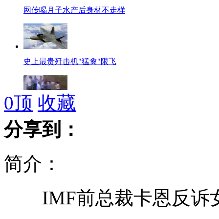
网传喝月子水产后身材不走样
史上最贵歼击机"猛禽"限飞
0
顶
收藏
实拍城管与夫妻小贩暴打流血冲突
分享到：
简介：
破解电子秤作弊4种新方法
IMF前总裁卡恩反诉
恒大宣布里皮上任 银狐功勋显赫