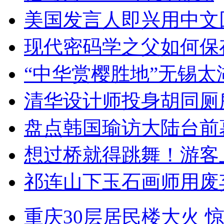
美国发言人即兴用中文
现代密码学之父如何保
“中华赏樱胜地”无锡
清华设计师投身胡同厕
盘点韩国瑜访大陆台前
想过桥就得跳舞！游客
祁连山下玉石画师用废
重庆30层居民楼大火