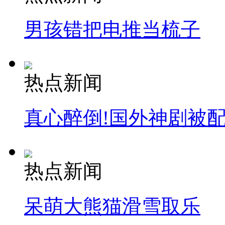
男孩错把电推当梳子
热点新闻
真心醉倒!国外神剧被
热点新闻
呆萌大熊猫滑雪取乐