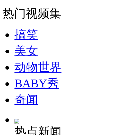
走！跟着总书记去植树
热门视频集
消防员救轻生者
花炮节热闹非凡
减压"枕头大战"
搞笑
美女
纽约上演“枕头大战”
动物世界
司机酒驾遇交警 急速倒车逃窜
BABY秀
奇闻
热点新闻