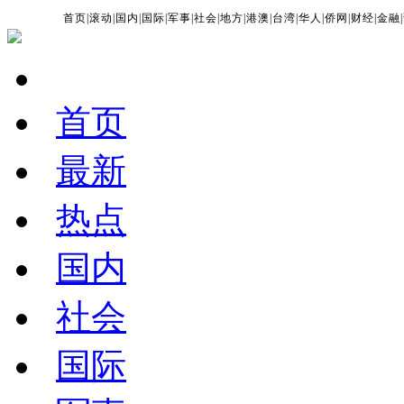
首页
|
滚动
|
国内
|
国际
|
军事
|
社会
|
地方
|
港澳
|
台湾
|
华人
|
侨网
|
财经
|
金融
|
首页
最新
热点
国内
社会
国际