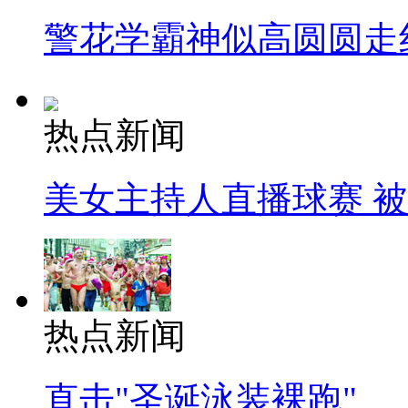
警花学霸神似高圆圆走
热点新闻
美女主持人直播球赛 
热点新闻
直击"圣诞泳装裸跑"