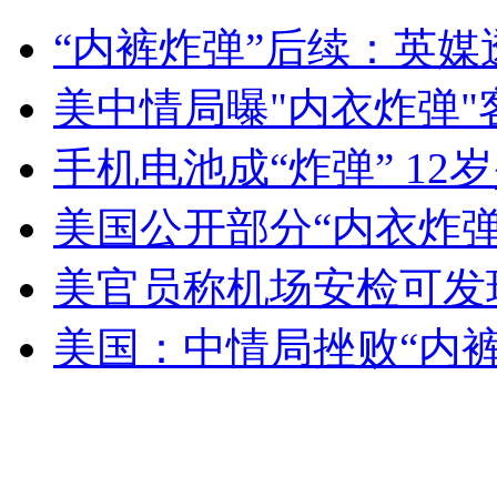
美或将立法禁止逃税弃国籍者回国
“内裤炸弹”后续：英
山西运城恶犬咬伤多人 警民合力深夜将其击毙
美中情局曝"内衣炸弹
手机电池成“炸弹” 1
女孩北京地铁殴打老人 痛下狠手拳打脚踢
美国公开部分“内衣炸
美官员称机场安检可发
无痛分娩是否安全 医生回应
美国：中情局挫败“内
外交部：反对强权政治霸凌主义
外交部：有关国家言论片面不公正