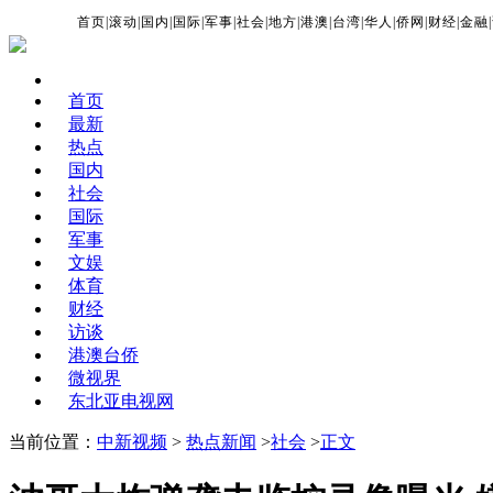
首页
|
滚动
|
国内
|
国际
|
军事
|
社会
|
地方
|
港澳
|
台湾
|
华人
|
侨网
|
财经
|
金融
|
首页
最新
热点
国内
社会
国际
军事
文娱
体育
财经
访谈
港澳台侨
微视界
东北亚电视网
当前位置：
中新视频
>
热点新闻
>
社会
>
正文