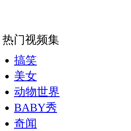
安徽一实载49人客车翻车
热门视频集
走！跟着总书记去植树
搞笑
消防员救轻生者
花炮节热闹非凡
减压"枕头大战"
美女
动物世界
纽约上演“枕头大战”
BABY秀
奇闻
司机酒驾遇交警 急速倒车逃窜