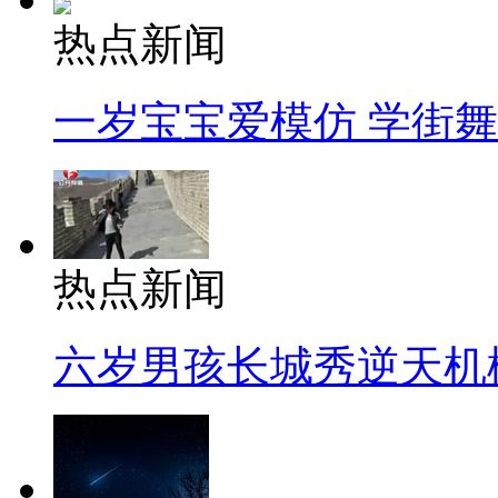
热点新闻
一岁宝宝爱模仿 学街
热点新闻
六岁男孩长城秀逆天机