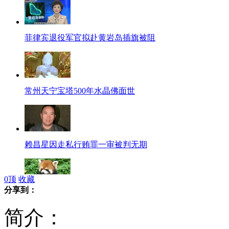
菲律宾退役军官拟赴黄岩岛插旗被阻
常州天宁宝塔500年水晶佛面世
赖昌星因走私行贿罪一审被判无期
0
顶
收藏
分享到：
稀奇！小熊猫现身闹市小区
简介：