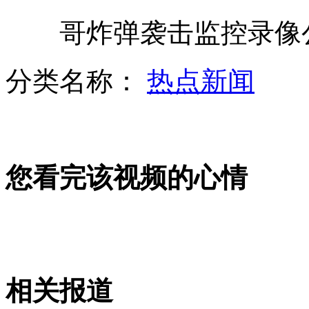
哥炸弹袭击监控录像公
婚姻登记处与婚庆合作禁现场自拍
分类名称：
热点新闻
武汉车展开幕"道士""杜甫"齐上阵
您看完该视频的心情
武汉纺大教师时装展 领事夫人走秀
俄卫星拍摄到史上最清晰地球照片
相关报道