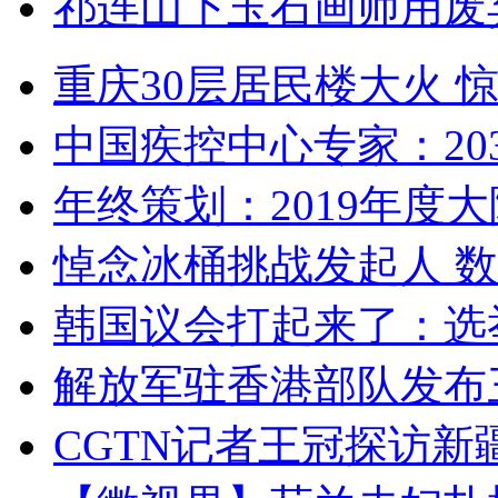
祁连山下玉石画师用废
重庆30层居民楼大火
中国疾控中心专家：203
年终策划：2019年度大陆
悼念冰桶挑战发起人 数百
韩国议会打起来了：选举
解放军驻香港部队发布三
CGTN记者王冠探访新疆