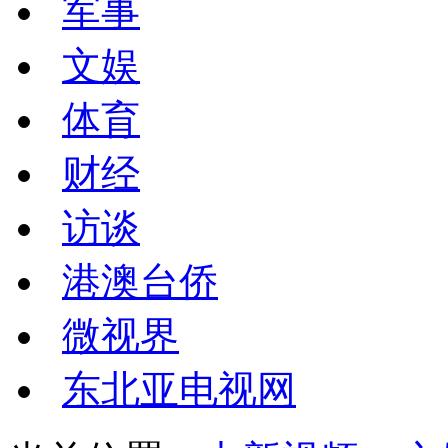
军事
文娱
体育
财经
访谈
港澳台侨
微视界
东北亚电视网