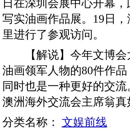
日在深圳会展中心开幕，
写实油画作品展。19日
偷拍湖南高校内KTV 女生疑当陪侍生
里进行了参观访问。
【解说】今年文博会大
盘点娱乐圈里颇有成就的“星二代”
油画领军人物的80件作
同时也是一种更好的交流
港媒曝郭晶晶婚期改为11月11日
澳洲海外交流会主席翁真
山西运城恶犬咬伤多人 警民合力深夜将其击毙
分类名称：
文娱前线