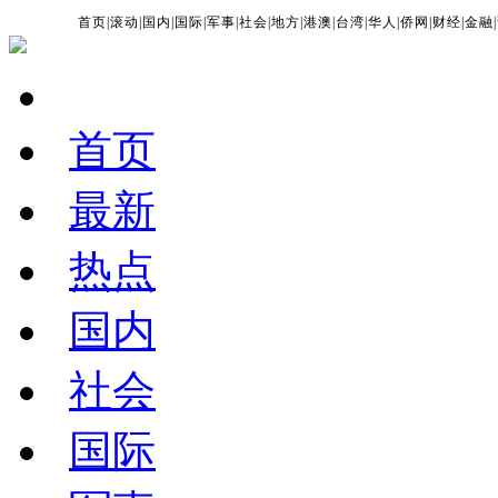
首页
|
滚动
|
国内
|
国际
|
军事
|
社会
|
地方
|
港澳
|
台湾
|
华人
|
侨网
|
财经
|
金融
|
首页
最新
热点
国内
社会
国际