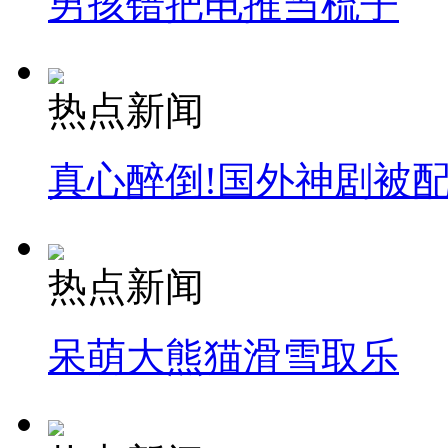
男孩错把电推当梳子
热点新闻
真心醉倒!国外神剧被
热点新闻
呆萌大熊猫滑雪取乐