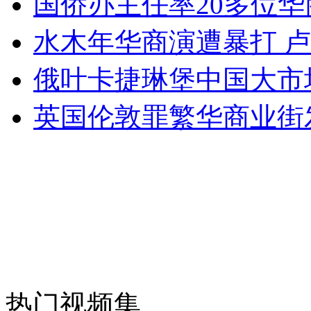
国侨办主任率20多位
走！跟着总书记去植树
水木年华商演遭暴打 
消防员救轻生者
花炮节热闹非凡
减压"枕头大战"
俄叶卡捷琳堡中国大市
英国伦敦罪繁华商业街
纽约上演“枕头大战”
司机酒驾遇交警 急速倒车逃窜
热门视频集