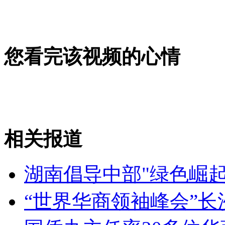
女孩北京地铁殴打老人 痛下狠手拳打脚踢
无痛分娩是否安全 医生回应
您看完该视频的心情
外交部：反对强权政治霸凌主义
外交部：有关国家言论片面不公正
相关报道
湖南倡导中部"绿色崛起
安徽一实载49人客车翻车
“世界华商领袖峰会”长