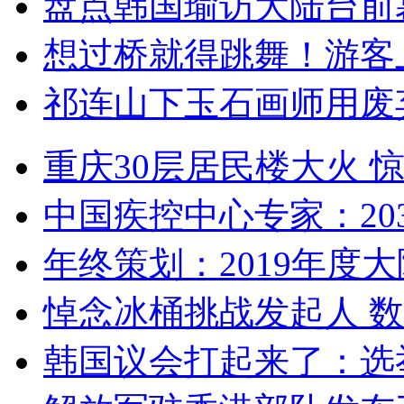
盘点韩国瑜访大陆台前
想过桥就得跳舞！游客
祁连山下玉石画师用废
重庆30层居民楼大火
中国疾控中心专家：203
年终策划：2019年度大陆
悼念冰桶挑战发起人 数百
韩国议会打起来了：选举