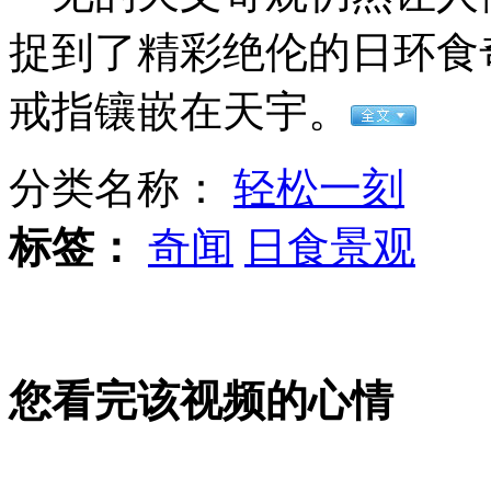
美国5岁女孩坚称自己是男孩
捉到了精彩绝伦的日环食
山西运城恶犬咬伤多人 警民合力深夜将其击毙
戒指镶嵌在天宇。
分类名称：
轻松一刻
女孩北京地铁殴打老人 痛下狠手拳打脚踢
标签：
奇闻
日食景观
无痛分娩是否安全 医生回应
外交部：反对强权政治霸凌主义
您看完该视频的心情
外交部：有关国家言论片面不公正