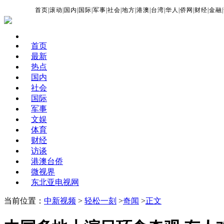
首页
|
滚动
|
国内
|
国际
|
军事
|
社会
|
地方
|
港澳
|
台湾
|
华人
|
侨网
|
财经
|
金融
|
首页
最新
热点
国内
社会
国际
军事
文娱
体育
财经
访谈
港澳台侨
微视界
东北亚电视网
当前位置：
中新视频
>
轻松一刻
>
奇闻
>
正文