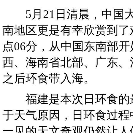
5月21日清晨，中国大
万只蜜蜂袭扰沈阳中街 原因不详
南地区更是有幸欣赏到了
点06分，从中国东南部
农民卖假羊毛衫被罚2151万案重审
西、海南省北部、广东、
之后环食带入海。
侯佩岑拒答周杰伦结婚 暗示周董不适合
福建是本次日环食的最
英ATM错吐双倍现金 银行称不必还
于天气原因，日环食过程
一见的天文奇观仍然让人