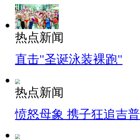
热点新闻
直击"圣诞泳装裸跑"
热点新闻
愤怒母象 携子狂追吉