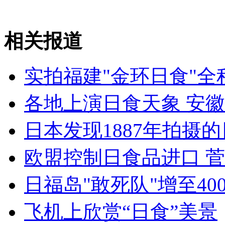
安徽一实载49人客车翻车
相关报道
实拍福建"金环日食"全
走！跟着总书记去植树
各地上演日食天象 安
消防员救轻生者
花炮节热闹非凡
减压"枕头大战"
日本发现1887年拍摄
欧盟控制日食品进口 
纽约上演“枕头大战”
日福岛"敢死队"增至40
飞机上欣赏“日食”美景
司机酒驾遇交警 急速倒车逃窜