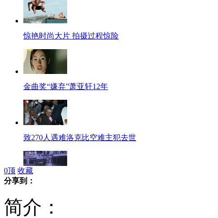
惊艳时尚大片 拍摄过程惊险
金曲奖“嫌弃”萧亚轩12年
致270人遇难洛克比空难主犯去世
0
顶
收藏
分享到：
女子不慎坠下六楼 监控实录落地瞬间
简介：