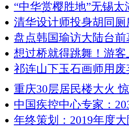
“中华赏樱胜地”无锡
清华设计师投身胡同厕
盘点韩国瑜访大陆台前
想过桥就得跳舞！游客
祁连山下玉石画师用废
重庆30层居民楼大火
中国疾控中心专家：203
年终策划：2019年度大陆