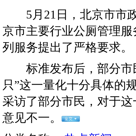
5月21日，北京市市政
昆明学生体质下降将问责官员
京市主要行业公厕管理服
列服务提出了严格要求。
周继红避谈跳水队奥运目标
标准发布后，部分市民
昆明农业部门回应“甲醛白菜”
只”这一量化十分具体的规
采访了部分市民，对于这
汪峰跨界出书《晚安北京》 纪录坎坷心路
意见不一。