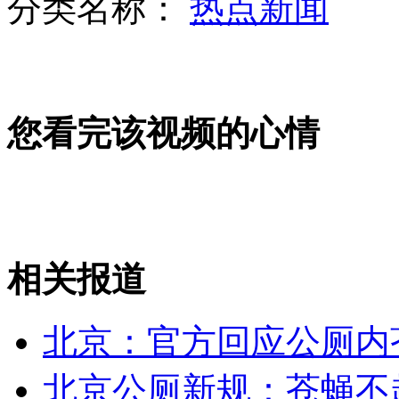
分类名称：
热点新闻
谭晶献歌祝最美女教师早日康复
山西运城恶犬咬伤多人 警民合力深夜将其击毙
您看完该视频的心情
女孩北京地铁殴打老人 痛下狠手拳打脚踢
无痛分娩是否安全 医生回应
相关报道
外交部：反对强权政治霸凌主义
北京：官方回应公厕内
外交部：有关国家言论片面不公正
北京公厕新规：苍蝇不