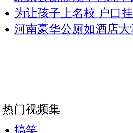
为让孩子上名校 户口
安徽一实载49人客车翻车
河南豪华公厕如酒店大
走！跟着总书记去植树
消防员救轻生者
花炮节热闹非凡
减压"枕头大战"
热门视频集
纽约上演“枕头大战”
搞笑
司机酒驾遇交警 急速倒车逃窜