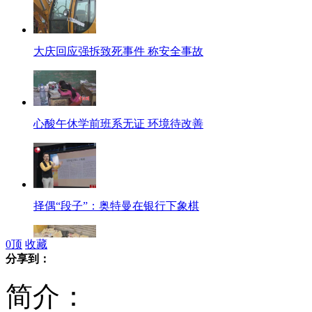
大庆回应强拆致死事件 称安全事故
心酸午休学前班系无证 环境待改善
择偶“段子”：奥特曼在银行下象棋
0
顶
收藏
分享到：
贵阳闹市惊现死婴 市民猜测被遗弃
简介：