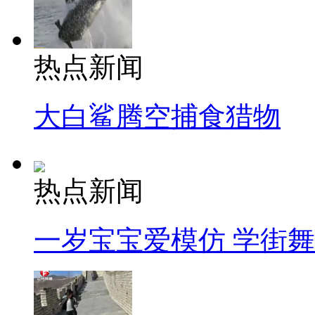
热点新闻
大白鲨腾空捕食猎物
热点新闻
一岁宝宝爱模仿 学街