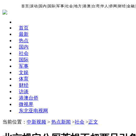
首页
|
滚动
|
国内
|
国际
|
军事
|
社会
|
地方
|
港澳
|
台湾
|
华人
|
侨网
|
财经
|
金融
|
首页
最新
热点
国内
社会
国际
军事
文娱
体育
财经
访谈
港澳台侨
微视界
东北亚电视网
当前位置：
中新视频
>
热点新闻
>
社会
>
正文