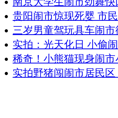
南京大学生闹市劲舞快
女孩北京地铁殴打老人 痛下狠手拳打脚踢
贵阳闹市惊现死婴 市
无痛分娩是否安全 医生回应
三岁男童驾玩具车闹市
实拍：光天化日 小偷
外交部：反对强权政治霸凌主义
稀奇！小熊猫现身闹市
外交部：有关国家言论片面不公正
实拍野猪闯闹市居民区 
安徽一实载49人客车翻车