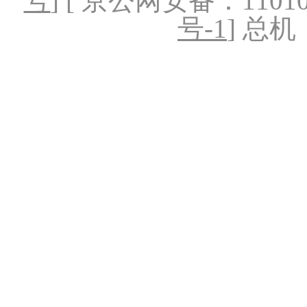
号
] [ 京公网安备：1101020
号-1
] 总机：