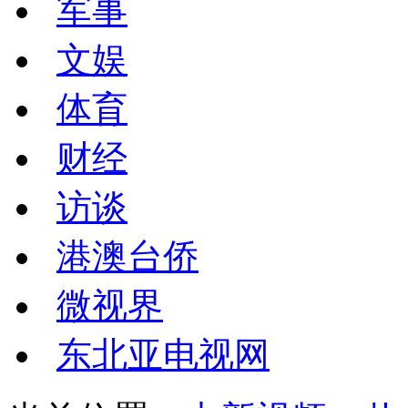
军事
文娱
体育
财经
访谈
港澳台侨
微视界
东北亚电视网