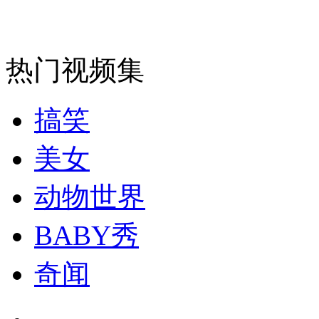
走！跟着总书记去植树
消防员救轻生者
花炮节热闹非凡
减压"枕头大战"
热门视频集
搞笑
纽约上演“枕头大战”
美女
司机酒驾遇交警 急速倒车逃窜
动物世界
BABY秀
奇闻