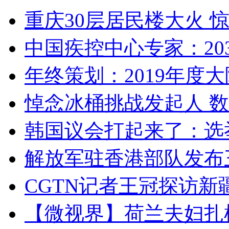
重庆30层居民楼大火
中国疾控中心专家：203
年终策划：2019年度大陆
悼念冰桶挑战发起人 数百
韩国议会打起来了：选举
解放军驻香港部队发布三
CGTN记者王冠探访新疆
【微视界】荷兰夫妇扎根青