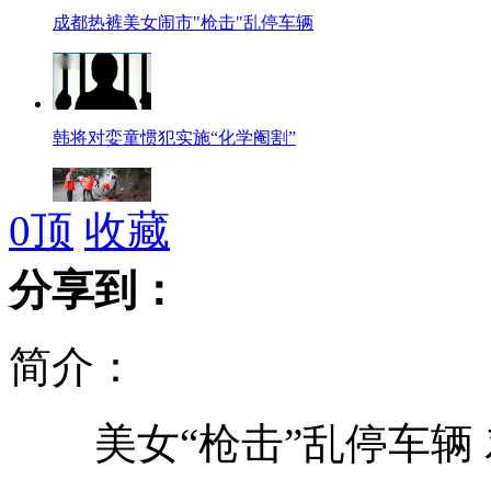
成都热裤美女闹市"枪击"乱停车辆
韩将对娈童惯犯实施“化学阉割”
0
顶
收藏
重庆连降暴雨致部分区县险情频发
分享到：
简介：
小猩猩猎枪下幸存 对镜吐舌招人爱
美女“枪击”乱停车辆 
西班牙女议员携子开会 小家伙萌翻全场