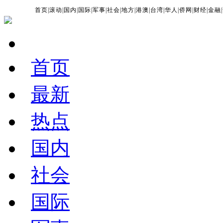
首页
|
滚动
|
国内
|
国际
|
军事
|
社会
|
地方
|
港澳
|
台湾
|
华人
|
侨网
|
财经
|
金融
|
首页
最新
热点
国内
社会
国际