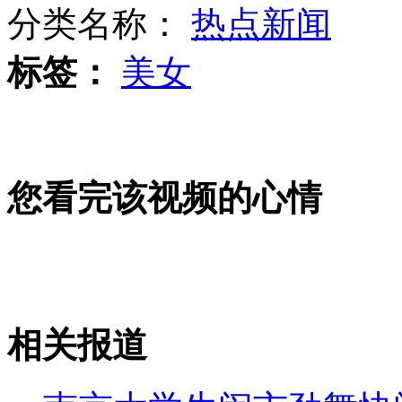
分类名称：
热点新闻
标签：
美女
实拍白衣色魔电梯猥亵多名女孩
卡梅伦照片遭网友恶搞 现身名画中
您看完该视频的心情
知名网站副主编微博称辞职卖煎饼
相关报道
山西运城恶犬咬伤多人 警民合力深夜将其击毙