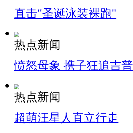
直击"圣诞泳装裸跑"
热点新闻
愤怒母象 携子狂追吉
热点新闻
超萌汪星人直立行走