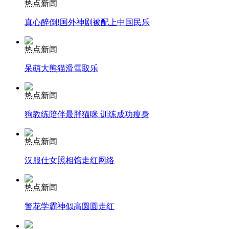
热点新闻
真心醉倒!国外神剧被配上中国民乐
安徽一实载49人客车翻车
热点新闻
呆萌大熊猫滑雪取乐
走！跟着总书记去植树
热点新闻
狗教练陪伴最胖猫咪 训练成功瘦身
消防员救轻生者
花炮节热闹非凡
减压"枕头大战"
热点新闻
汉服仕女照相馆走红网络
纽约上演“枕头大战”
热点新闻
警花学霸神似高圆圆走红
司机酒驾遇交警 急速倒车逃窜