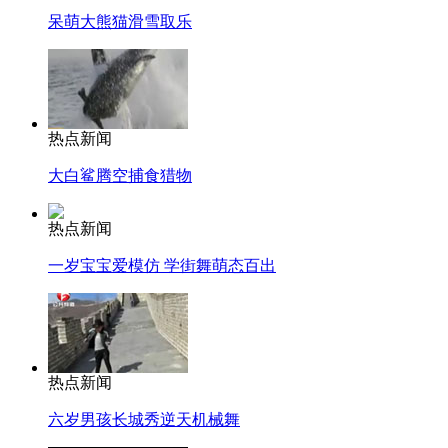
呆萌大熊猫滑雪取乐
热点新闻
大白鲨腾空捕食猎物
热点新闻
一岁宝宝爱模仿 学街舞萌态百出
热点新闻
六岁男孩长城秀逆天机械舞