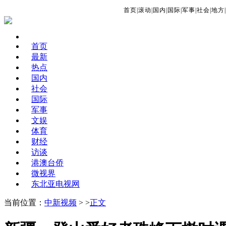
首页
|
滚动
|
国内
|
国际
|
军事
|
社会
|
地方
|
首页
最新
热点
国内
社会
国际
军事
文娱
体育
财经
访谈
港澳台侨
微视界
东北亚电视网
当前位置：
中新视频
> >
正文