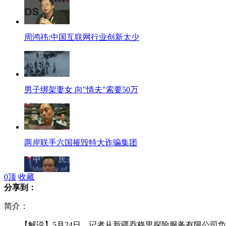
周鸿祎:中国互联网行业创新太少
男子绑架妻女 向"情夫"索要50万
两岸联手六国摧毁特大诈骗集团
0
顶
收藏
分享到：
美国要求部分孔子学院教师离境
简介：
【解说】5月24日，记者从新疆乔格里探险服务有限公司负责