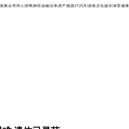
港澳
|
台湾
|
华人
|
侨网
|
财经
|
金融
|
证券
|
房产
|
能源
|
IT
|
汽车
|
游戏
|
文化
|
娱乐
|
体育
|
健康