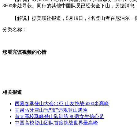
8600米处寻获。同行的其他中国队员已经安全下山，另据消
郑州无证幼儿园半截楼里上课
【解说】据美联社报道，5月19日，4名登山者在尼泊尔一侧
分类名称：
"头盔男"柜员机前抢劫获刑17年
您看完该视频的心情
监控实拍男子挥刀砍女友惊心一幕
相关报道
西藏春季登山大会出征 山友挑战6000米高峰
男子"勾女"自称富商共骗11个女人
甘肃马牙雪山“驴友”违规登山遇险
首支高校珠峰登山队训练 80后女生信心足
中国高校登山团队首度挑战世界最高峰