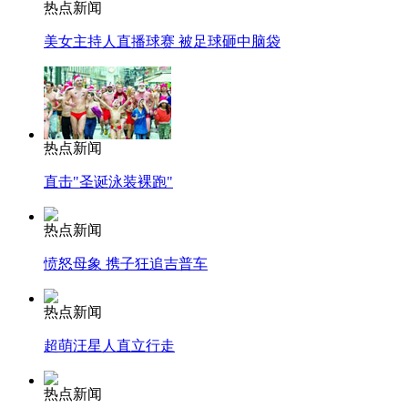
热点新闻
美女主持人直播球赛 被足球砸中脑袋
热点新闻
直击"圣诞泳装裸跑"
热点新闻
愤怒母象 携子狂追吉普车
热点新闻
超萌汪星人直立行走
热点新闻