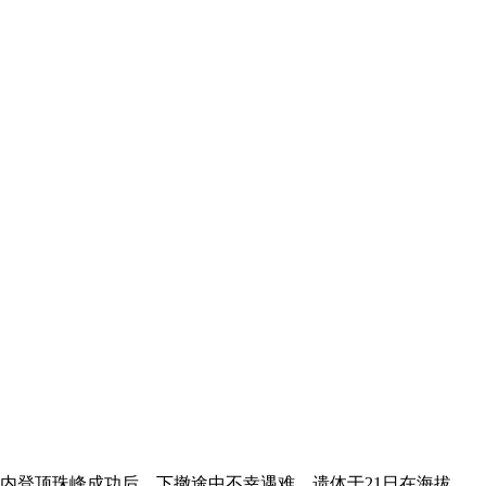
内登顶珠峰成功后，下撤途中不幸遇难，遗体于21日在海拔