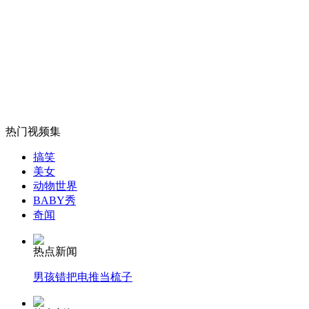
李云迪当四川音乐学院副院长
山西运城恶犬咬伤多人 警民合力深夜将其击毙
女孩北京地铁殴打老人 痛下狠手拳打脚踢
热门视频集
搞笑
美女
无痛分娩是否安全 医生回应
动物世界
BABY秀
奇闻
外交部：反对强权政治霸凌主义
热点新闻
外交部：有关国家言论片面不公正
男孩错把电推当梳子