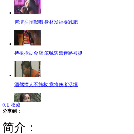
何洁拄拐献唱 身材发福要减肥
持枪抢劫金店 笨贼逃窜迷路被抓
酒驾撞人不施救 竟将伤者活埋
0
顶
收藏
分享到：
<娘要嫁人>蒋雯丽演大跨度角色
简介：