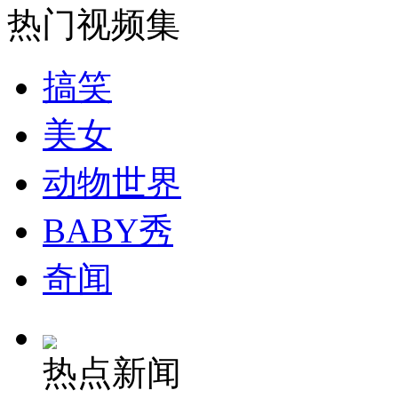
热门视频集
安徽一实载49人客车翻车
搞笑
美女
走！跟着总书记去植树
动物世界
消防员救轻生者
花炮节热闹非凡
减压"枕头大战"
BABY秀
奇闻
纽约上演“枕头大战”
热点新闻
司机酒驾遇交警 急速倒车逃窜