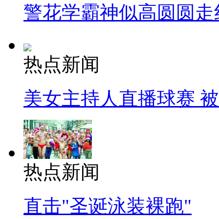
警花学霸神似高圆圆走
热点新闻
美女主持人直播球赛 
热点新闻
直击"圣诞泳装裸跑"