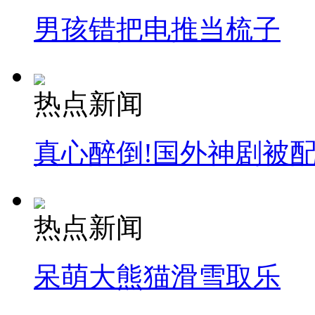
男孩错把电推当梳子
热点新闻
真心醉倒!国外神剧被
热点新闻
呆萌大熊猫滑雪取乐