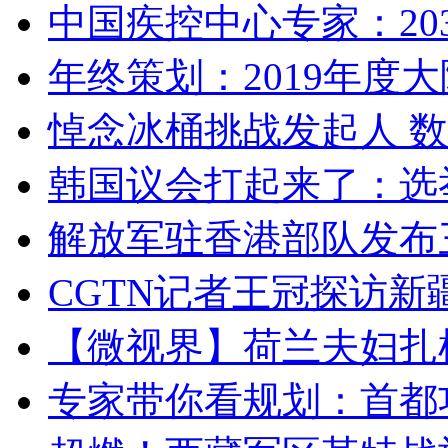
中国疾控中心专家：203
年终策划：2019年度大陆
悼念冰桶挑战发起人 数百
韩国议会打起来了：选举
解放军驻香港部队发布三
CGTN记者王冠探访新疆
【微视界】荷兰夫妇扎根青
专家带你看规划：首都功