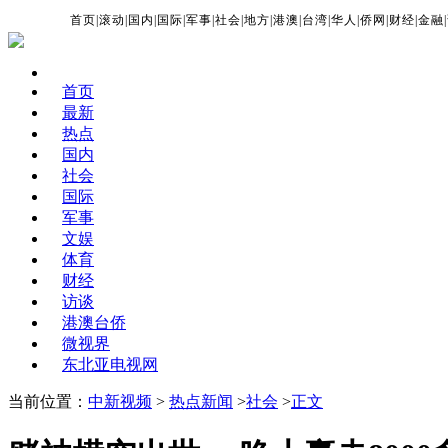
首页
|
滚动
|
国内
|
国际
|
军事
|
社会
|
地方
|
港澳
|
台湾
|
华人
|
侨网
|
财经
|
金融
|
首页
最新
热点
国内
社会
国际
军事
文娱
体育
财经
访谈
港澳台侨
微视界
东北亚电视网
当前位置：
中新视频
>
热点新闻
>
社会
>
正文