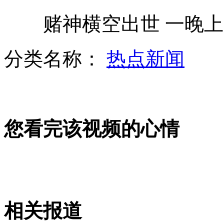
赌神横空出世 一晚上赢
冯绍峰倪妮值得在一起
分类名称：
热点新闻
澳洲新人婚礼表演高难度舞步受热捧
您看完该视频的心情
世界最大太阳能飞机首次洲际飞行
超萌小动物 瞬间秒杀你的眼
相关报道