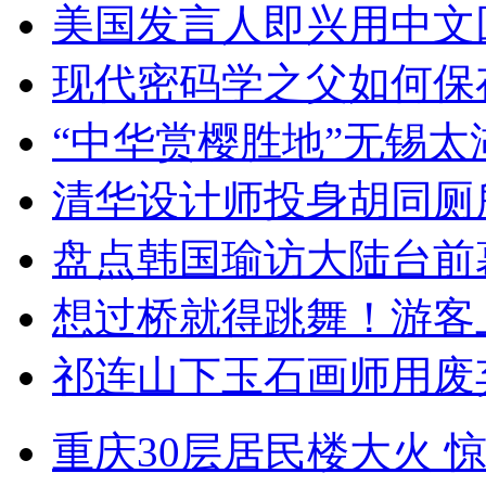
美国发言人即兴用中文
现代密码学之父如何保
“中华赏樱胜地”无锡
清华设计师投身胡同厕
盘点韩国瑜访大陆台前
想过桥就得跳舞！游客
祁连山下玉石画师用废
重庆30层居民楼大火