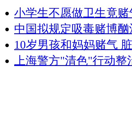
洛杉矶将禁止一次性塑料购物袋
小学生不愿做卫生竟赌
山西运城恶犬咬伤多人 警民合力深夜将其击毙
中国拟规定吸毒赌博酗
10岁男孩和妈妈赌气 
女孩北京地铁殴打老人 痛下狠手拳打脚踢
上海警方"清色"行动整
无痛分娩是否安全 医生回应
外交部：反对强权政治霸凌主义
外交部：有关国家言论片面不公正