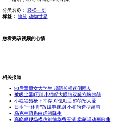
分类名称：
轻松一刻
市民提400捆5毛零钱买车
标签：
搞笑
动物世界
您看完该视频的心情
逃避酒驾执法 街头殴打交警
广东佛山企业用工业盐酿酱油
相关报道
90后童颜女大学生 超萌长相迷倒网友
被吸尘器吓到 小猫瞪大眼睛双腿抱胸超萌
小猩猩猎枪下幸存 对镜吐舌超萌招人爱
"最牛告示"折射儿童医院就诊难
日本"一休哥"改编电视剧 小和尚造型超萌
乌克兰萌系白虎初降生
高晓攀现场模仿刘德华费玉清 卖萌唱动画歌曲