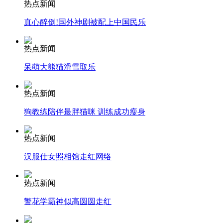
热点新闻
真心醉倒!国外神剧被配上中国民乐
安徽一实载49人客车翻车
热点新闻
呆萌大熊猫滑雪取乐
走！跟着总书记去植树
热点新闻
狗教练陪伴最胖猫咪 训练成功瘦身
消防员救轻生者
花炮节热闹非凡
减压"枕头大战"
热点新闻
汉服仕女照相馆走红网络
纽约上演“枕头大战”
热点新闻
警花学霸神似高圆圆走红
司机酒驾遇交警 急速倒车逃窜