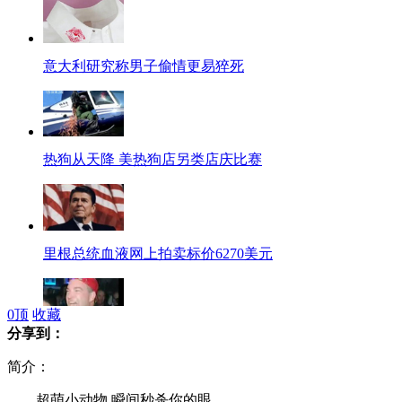
意大利研究称男子偷情更易猝死
热狗从天降 美热狗店另类店庆比赛
里根总统血液网上拍卖标价6270美元
0
顶
收藏
分享到：
赌神横空出世 一晚赢走8000多万
简介：
超萌小动物 瞬间秒杀你的眼