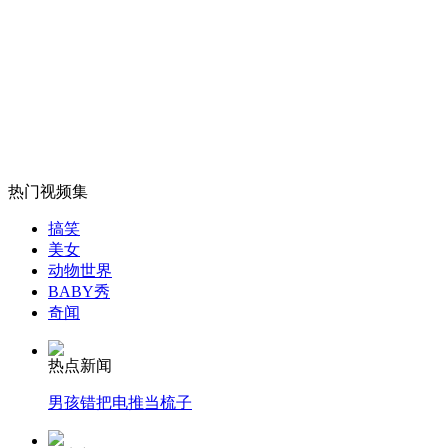
狠心父亲2万卖掉6月大亲儿
山西运城恶犬咬伤多人 警民合力深夜将其击毙
女孩北京地铁殴打老人 痛下狠手拳打脚踢
热门视频集
搞笑
美女
无痛分娩是否安全 医生回应
动物世界
BABY秀
奇闻
外交部：反对强权政治霸凌主义
热点新闻
外交部：有关国家言论片面不公正
男孩错把电推当梳子