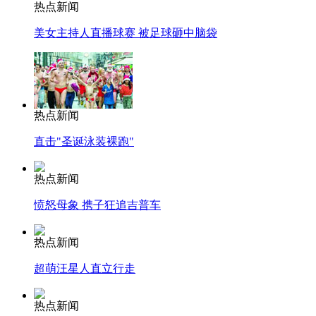
热点新闻
美女主持人直播球赛 被足球砸中脑袋
热点新闻
直击"圣诞泳装裸跑"
热点新闻
愤怒母象 携子狂追吉普车
热点新闻
超萌汪星人直立行走
热点新闻