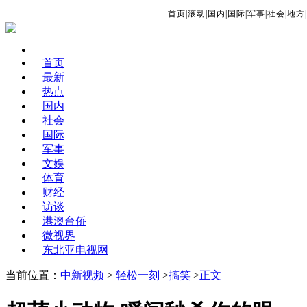
首页
|
滚动
|
国内
|
国际
|
军事
|
社会
|
地方
|
首页
最新
热点
国内
社会
国际
军事
文娱
体育
财经
访谈
港澳台侨
微视界
东北亚电视网
当前位置：
中新视频
>
轻松一刻
>
搞笑
>
正文