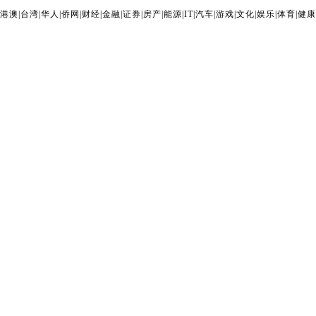
港澳
|
台湾
|
华人
|
侨网
|
财经
|
金融
|
证券
|
房产
|
能源
|
IT
|
汽车
|
游戏
|
文化
|
娱乐
|
体育
|
健康