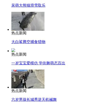
呆萌大熊猫滑雪取乐
热点新闻
大白鲨腾空捕食猎物
热点新闻
一岁宝宝爱模仿 学街舞萌态百出
热点新闻
六岁男孩长城秀逆天机械舞