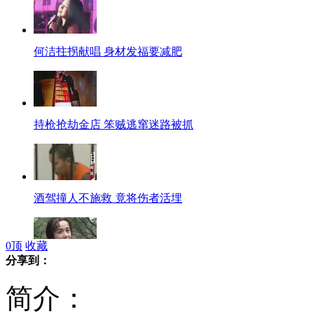
何洁拄拐献唱 身材发福要减肥
持枪抢劫金店 笨贼逃窜迷路被抓
酒驾撞人不施救 竟将伤者活埋
0
顶
收藏
分享到：
<娘要嫁人>蒋雯丽演大跨度角色
简介：