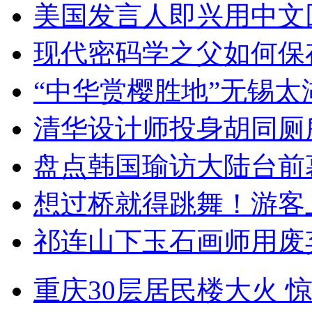
美国发言人即兴用中文
现代密码学之父如何保
“中华赏樱胜地”无锡
清华设计师投身胡同厕
盘点韩国瑜访大陆台前
想过桥就得跳舞！游客
祁连山下玉石画师用废
重庆30层居民楼大火