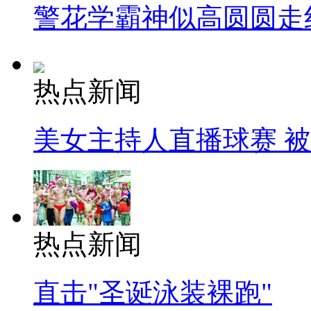
警花学霸神似高圆圆走
热点新闻
美女主持人直播球赛 
热点新闻
直击"圣诞泳装裸跑"