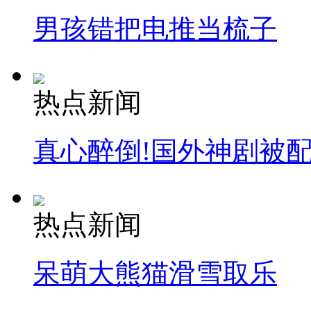
男孩错把电推当梳子
热点新闻
真心醉倒!国外神剧被
热点新闻
呆萌大熊猫滑雪取乐