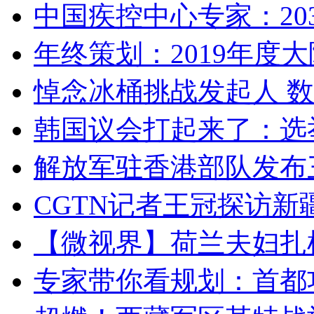
中国疾控中心专家：203
年终策划：2019年度大陆
悼念冰桶挑战发起人 数百
韩国议会打起来了：选举
解放军驻香港部队发布三
CGTN记者王冠探访新疆
【微视界】荷兰夫妇扎根青
专家带你看规划：首都功