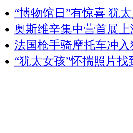
“博物馆日”有惊喜
犹太
安徽一实载49人客车翻车
奥斯维辛集中营首展上
法国枪手骑摩托车冲入
走！跟着总书记去植树
“犹太女孩”怀揣照片找
消防员救轻生者
花炮节热闹非凡
减压"枕头大战"
纽约上演“枕头大战”
司机酒驾遇交警 急速倒车逃窜