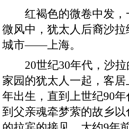
红褐色的微卷中发，一
冯绍峰倪妮值得在一起
微风中，犹太人后裔沙拉
城市——上海。
澳洲新人婚礼表演高难度舞步受热捧
20世纪30年代，沙拉
世界最大太阳能飞机首次洲际飞行
家园的犹太人一起，客居上
年出生，直到上世纪90
超萌小动物 瞬间秒杀你的眼
到父亲魂牵梦萦的故乡以
的拉宾的接见，大约9年