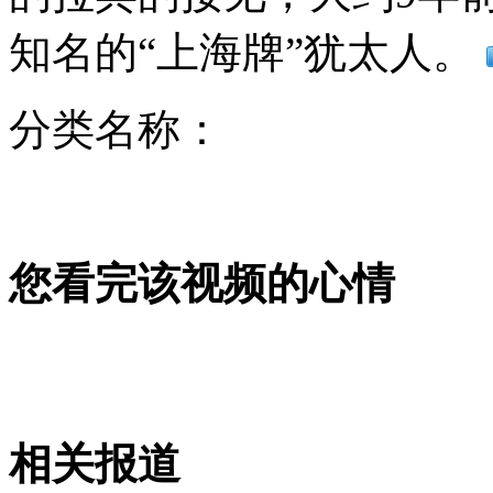
洛杉矶将禁止一次性塑料购物袋
知名的“上海牌”犹太人。
山西运城恶犬咬伤多人 警民合力深夜将其击毙
分类名称：
女孩北京地铁殴打老人 痛下狠手拳打脚踢
您看完该视频的心情
无痛分娩是否安全 医生回应
外交部：反对强权政治霸凌主义
外交部：有关国家言论片面不公正
相关报道