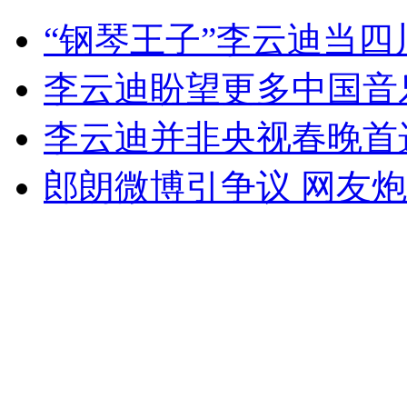
学校隔壁起大火 学生拍照作背景
“钢琴王子”李云迪当
山西运城恶犬咬伤多人 警民合力深夜将其击毙
李云迪盼望更多中国音
李云迪并非央视春晚首
女孩北京地铁殴打老人 痛下狠手拳打脚踢
郎朗微博引争议 网友
无痛分娩是否安全 医生回应
外交部：反对强权政治霸凌主义
外交部：有关国家言论片面不公正