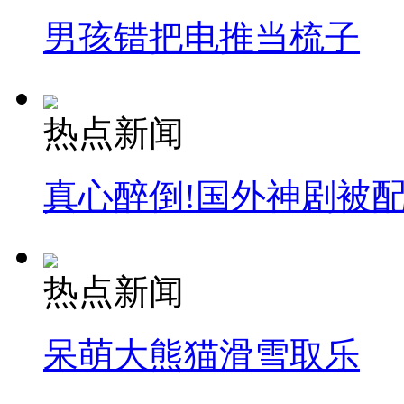
男孩错把电推当梳子
热点新闻
真心醉倒!国外神剧被
热点新闻
呆萌大熊猫滑雪取乐