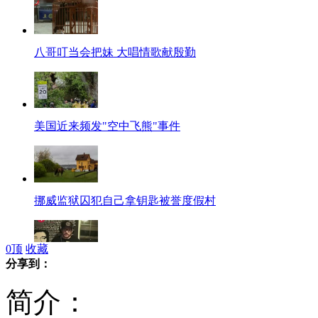
八哥叮当会把妹 大唱情歌献殷勤
美国近来频发"空中飞熊"事件
挪威监狱囚犯自己拿钥匙被誉度假村
0
顶
收藏
分享到：
说唱达人好功夫 劲爆饶舌战极速
简介：