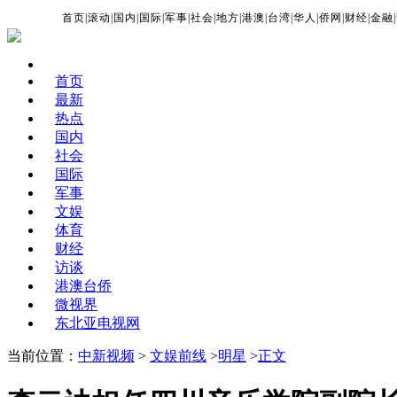
首页
|
滚动
|
国内
|
国际
|
军事
|
社会
|
地方
|
港澳
|
台湾
|
华人
|
侨网
|
财经
|
金融
|
首页
最新
热点
国内
社会
国际
军事
文娱
体育
财经
访谈
港澳台侨
微视界
东北亚电视网
当前位置：
中新视频
>
文娱前线
>
明星
>
正文