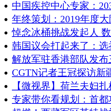
中国疾控中心专家：203
年终策划：2019年度大陆
悼念冰桶挑战发起人 数百
韩国议会打起来了：选举
解放军驻香港部队发布三
CGTN记者王冠探访新疆
【微视界】荷兰夫妇扎根青
专家带你看规划：首都功