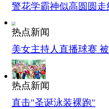
警花学霸神似高圆圆走
热点新闻
美女主持人直播球赛 
热点新闻
直击"圣诞泳装裸跑"