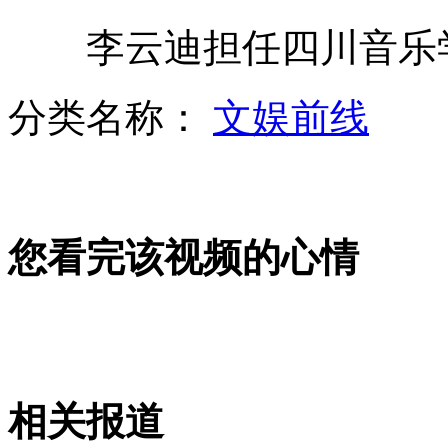
李云迪担任四川音乐
达人秀现软骨哥 独创软版街舞
分类名称：
文娱前线
女大学生玩过山车 竟致视网膜脱落
您看完该视频的心情
小车无挡风玻璃 直接装上塑钢窗
男子5年内4次开颅整张脸被切开
相关报道