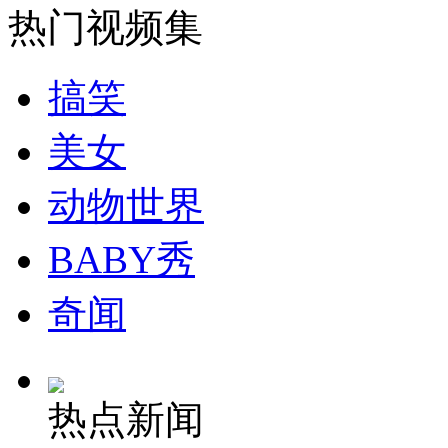
热门视频集
安徽一实载49人客车翻车
搞笑
美女
走！跟着总书记去植树
动物世界
消防员救轻生者
花炮节热闹非凡
减压"枕头大战"
BABY秀
奇闻
纽约上演“枕头大战”
热点新闻
司机酒驾遇交警 急速倒车逃窜