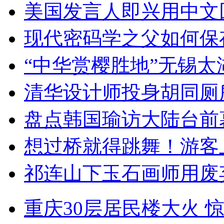
美国发言人即兴用中文
现代密码学之父如何保
“中华赏樱胜地”无锡
清华设计师投身胡同厕
盘点韩国瑜访大陆台前
想过桥就得跳舞！游客
祁连山下玉石画师用废
重庆30层居民楼大火