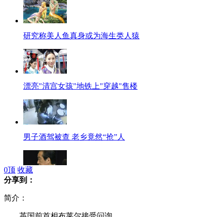
研究称美人鱼真身或为海生类人猿
漂亮"清宫女孩"地铁上"穿越"售楼
男子酒驾被查 老乡竟然“抢”人
0
顶
收藏
分享到：
菅直人就福岛核事故接受质询
简介：
英国前首相布莱尔接受问询