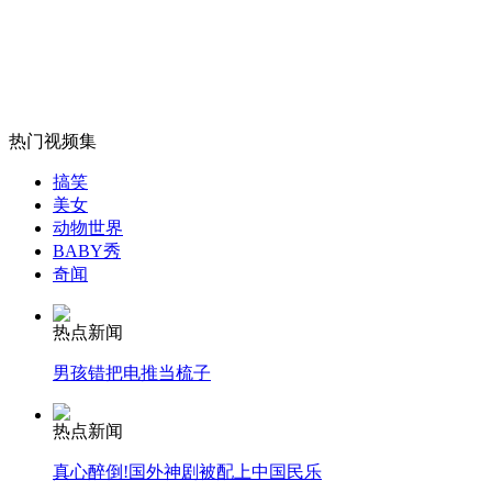
朝鲜西海岸持续干旱近25天未降雨
山西运城恶犬咬伤多人 警民合力深夜将其击毙
热门视频集
搞笑
女孩北京地铁殴打老人 痛下狠手拳打脚踢
美女
动物世界
BABY秀
奇闻
无痛分娩是否安全 医生回应
热点新闻
外交部：反对强权政治霸凌主义
男孩错把电推当梳子
外交部：有关国家言论片面不公正
热点新闻
真心醉倒!国外神剧被配上中国民乐