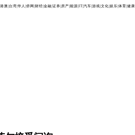
港澳
|
台湾
|
华人
|
侨网
|
财经
|
金融
|
证券
|
房产
|
能源
|
IT
|
汽车
|
游戏
|
文化
|
娱乐
|
体育
|
健康