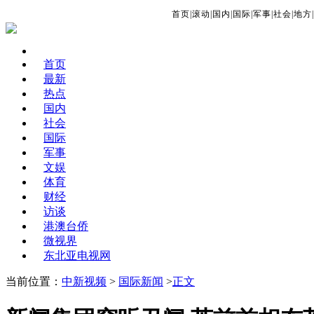
首页
|
滚动
|
国内
|
国际
|
军事
|
社会
|
地方
|
首页
最新
热点
国内
社会
国际
军事
文娱
体育
财经
访谈
港澳台侨
微视界
东北亚电视网
当前位置：
中新视频
>
国际新闻
>
正文