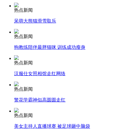
热点新闻
安徽一实载49人客车翻车
呆萌大熊猫滑雪取乐
热点新闻
走！跟着总书记去植树
狗教练陪伴最胖猫咪 训练成功瘦身
热点新闻
消防员救轻生者
花炮节热闹非凡
减压"枕头大战"
汉服仕女照相馆走红网络
热点新闻
警花学霸神似高圆圆走红
纽约上演“枕头大战”
热点新闻
司机酒驾遇交警 急速倒车逃窜
美女主持人直播球赛 被足球砸中脑袋