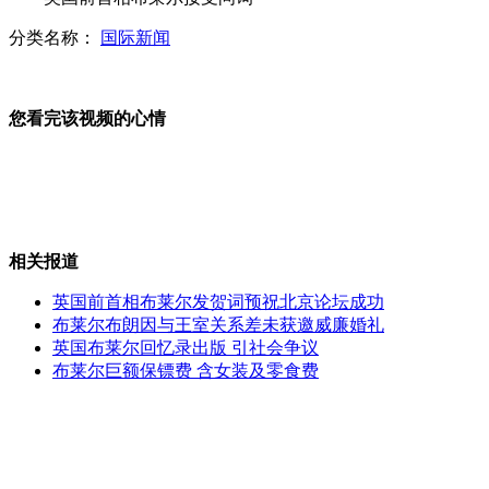
分类名称：
国际新闻
西藏先心病患儿接受机器人手术
您看完该视频的心情
实拍惠州大亚湾一石化公司储罐起火
相关报道
印度气温高达45度 电力告急
英国前首相布莱尔发贺词预祝北京论坛成功
布莱尔布朗因与王室关系差未获邀威廉婚礼
英国布莱尔回忆录出版 引社会争议
布莱尔巨额保镖费 含女装及零食费
铁道部原部长刘志军被开除党籍