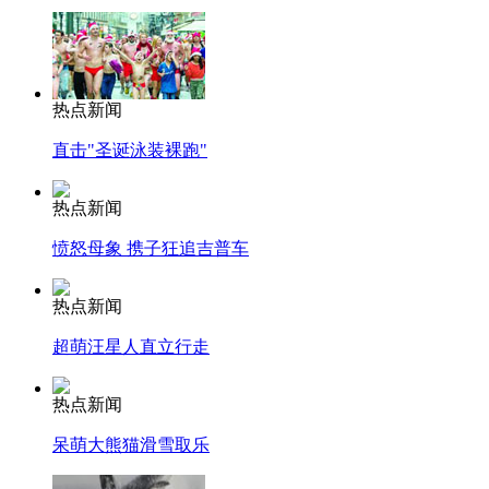
热点新闻
直击"圣诞泳装裸跑"
热点新闻
愤怒母象 携子狂追吉普车
热点新闻
超萌汪星人直立行走
热点新闻
呆萌大熊猫滑雪取乐