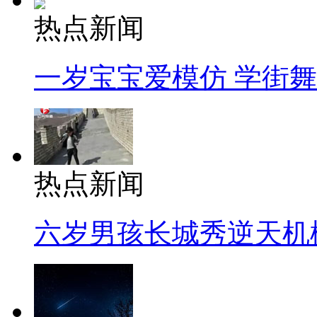
热点新闻
一岁宝宝爱模仿 学街
热点新闻
六岁男孩长城秀逆天机