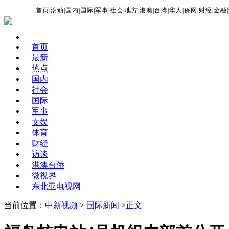
首页
|
滚动
|
国内
|
国际
|
军事
|
社会
|
地方
|
港澳
|
台湾
|
华人
|
侨网
|
财经
|
金融
|
首页
最新
热点
国内
社会
国际
军事
文娱
体育
财经
访谈
港澳台侨
微视界
东北亚电视网
当前位置：
中新视频
>
国际新闻
>
正文