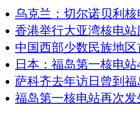
两记者赴新疆采访遭遇车祸因公殉职
乌克兰：切尔诺贝利核
山西运城恶犬咬伤多人 警民合力深夜将其击毙
香港举行大亚湾核电站
中国西部少数民族地区
女孩北京地铁殴打老人 痛下狠手拳打脚踢
日本：福岛第一核电站
萨科齐去年访日曾到福
无痛分娩是否安全 医生回应
福岛第一核电站再次发
外交部：反对强权政治霸凌主义
外交部：有关国家言论片面不公正