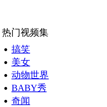
安徽一实载49人客车翻车
热门视频集
走！跟着总书记去植树
搞笑
消防员救轻生者
花炮节热闹非凡
减压"枕头大战"
美女
动物世界
纽约上演“枕头大战”
BABY秀
奇闻
司机酒驾遇交警 急速倒车逃窜