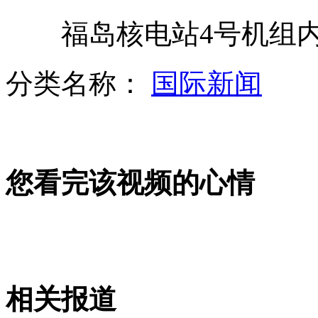
福岛核电站4号机组内
ELLA婚后内地亮相 爆料两年后造人
分类名称：
国际新闻
实拍女子骑车入车库被击晕遭劫
您看完该视频的心情
大老爷们为给媳妇送礼物偷裙子
欧洲歌唱大赛 电视台劝歌手不要赢
相关报道