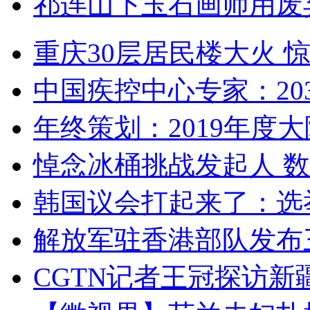
祁连山下玉石画师用废
重庆30层居民楼大火
中国疾控中心专家：203
年终策划：2019年度大陆
悼念冰桶挑战发起人 数百
韩国议会打起来了：选举
解放军驻香港部队发布三
CGTN记者王冠探访新疆