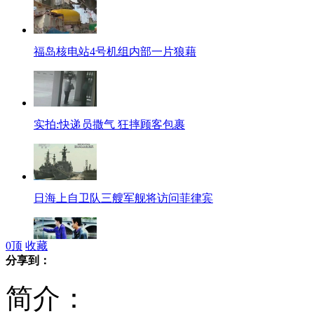
福岛核电站4号机组内部一片狼藉
实拍:快递员撒气 狂摔顾客包裹
日海上自卫队三艘军舰将访问菲律宾
0
顶
收藏
分享到：
男子仅有3毛钱遇劫 劫匪拉其入伙
简介：