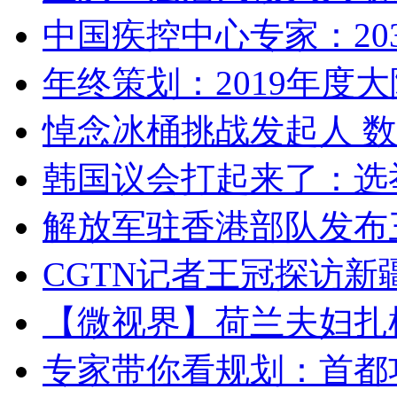
中国疾控中心专家：203
年终策划：2019年度大陆
悼念冰桶挑战发起人 数百
韩国议会打起来了：选举
解放军驻香港部队发布三
CGTN记者王冠探访新疆
【微视界】荷兰夫妇扎根青
专家带你看规划：首都功