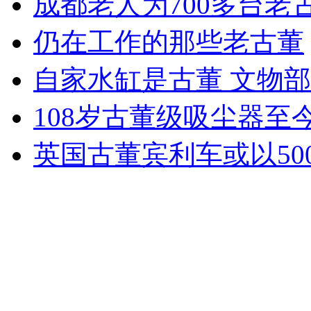
成都老人为700多台老
女孩北京地铁殴打老人 痛下狠手拳打脚踢
仍在工作的那些老古董
无痛分娩是否安全 医生回应
自家水缸是古董 文物
108岁古董级吸尘器至
外交部：反对强权政治霸凌主义
英国古董宾利车或以50
外交部：有关国家言论片面不公正
安徽一实载49人客车翻车