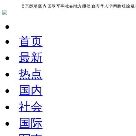
首页
|
滚动
|
国内
|
国际
|
军事
|
社会
|
地方
|
港澳
|
台湾
|
华人
|
侨网
|
财经
|
金融
|
首页
最新
热点
国内
社会
国际