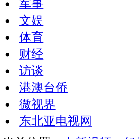
军事
文娱
体育
财经
访谈
港澳台侨
微视界
东北亚电视网