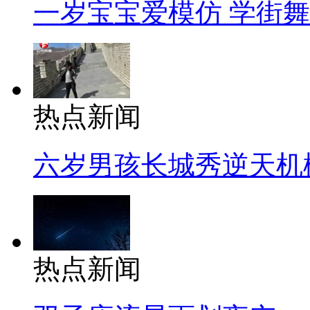
一岁宝宝爱模仿 学街
热点新闻
六岁男孩长城秀逆天机
热点新闻