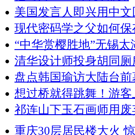
美国发言人即兴用中文
现代密码学之父如何保
“中华赏樱胜地”无锡
清华设计师投身胡同厕
盘点韩国瑜访大陆台前
想过桥就得跳舞！游客
祁连山下玉石画师用废
重庆30层居民楼大火