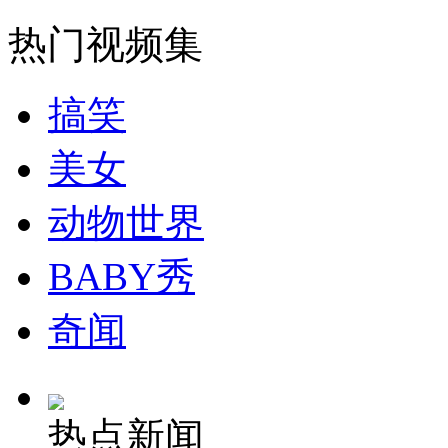
走！跟着总书记去植树
热门视频集
消防员救轻生者
花炮节热闹非凡
减压"枕头大战"
搞笑
美女
纽约上演“枕头大战”
动物世界
司机酒驾遇交警 急速倒车逃窜
BABY秀
奇闻
热点新闻