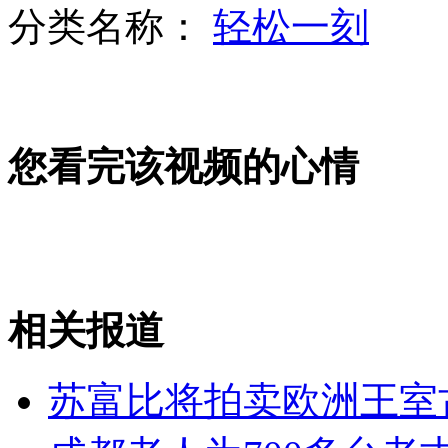
分类名称：
轻松一刻
云南某高校公示312名逃课生引关注
您看完该视频的心情
亲妈拒绝为子捐骨髓 要求改房产证
男友谎称帮照看儿子 背后却贩卖
相关报道
山西运城恶犬咬伤多人 警民合力深夜将其击毙
苏富比将拍卖欧洲王室