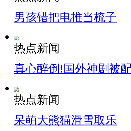
男孩错把电推当梳子
热点新闻
真心醉倒!国外神剧被
热点新闻
呆萌大熊猫滑雪取乐