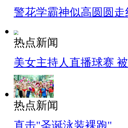
警花学霸神似高圆圆走
热点新闻
美女主持人直播球赛 
热点新闻
直击"圣诞泳装裸跑"