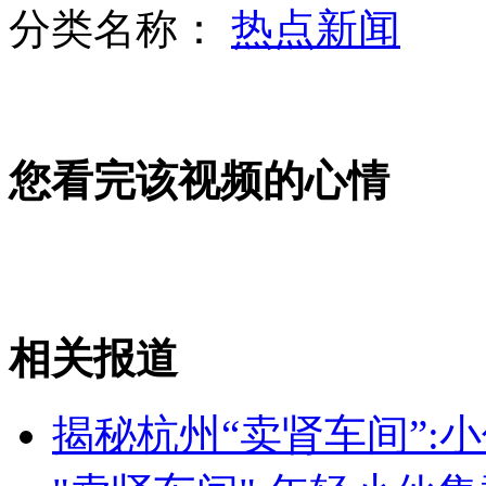
分类名称：
热点新闻
嫌犯逃亡13年变张家港市委党校副校长
您看完该视频的心情
刘翔出征尤金站 奥运对手全到齐
700亿项目获批 市长热吻批文
相关报道
山西运城恶犬咬伤多人 警民合力深夜将其击毙
揭秘杭州“卖肾车间”: