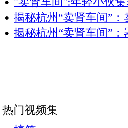
"卖肾车间":年轻小伙
女孩北京地铁殴打老人 痛下狠手拳打脚踢
揭秘杭州“卖肾车间”
无痛分娩是否安全 医生回应
揭秘杭州“卖肾车间”
外交部：反对强权政治霸凌主义
外交部：有关国家言论片面不公正
安徽一实载49人客车翻车
热门视频集