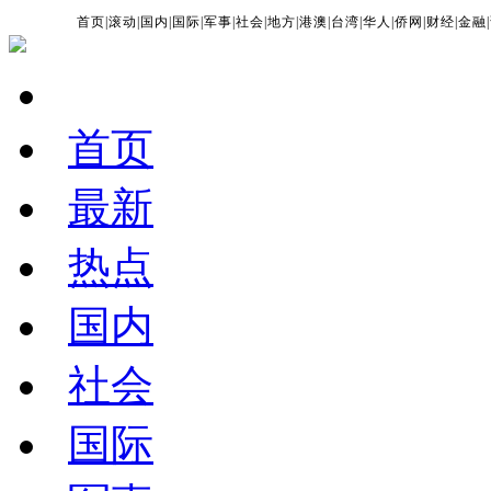
首页
|
滚动
|
国内
|
国际
|
军事
|
社会
|
地方
|
港澳
|
台湾
|
华人
|
侨网
|
财经
|
金融
|
首页
最新
热点
国内
社会
国际