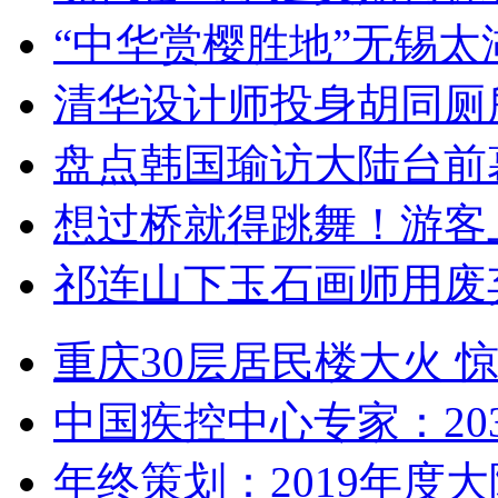
“中华赏樱胜地”无锡
清华设计师投身胡同厕
盘点韩国瑜访大陆台前
想过桥就得跳舞！游客
祁连山下玉石画师用废
重庆30层居民楼大火
中国疾控中心专家：203
年终策划：2019年度大陆