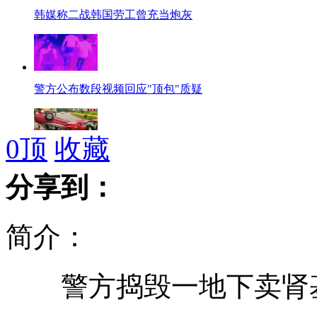
韩媒称二战韩国劳工曾充当炮灰
警方公布数段视频回应"顶包"质疑
0
顶
收藏
警方公布飙车案车内血迹DNA对比结果
分享到：
简介：
乌克兰官员倒卖门票丢“饭碗”
警方捣毁一地下卖肾基地
非洲裔妇女发型大赛展示传统之美