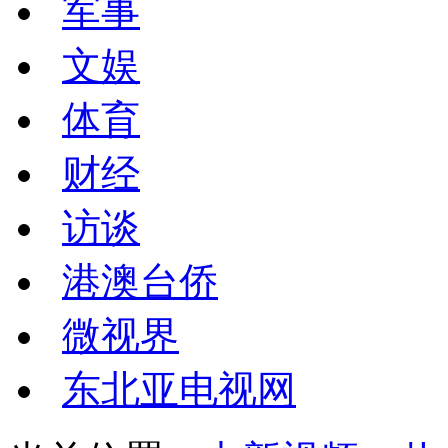
军事
文娱
体育
财经
访谈
港澳台侨
微视界
东北亚电视网