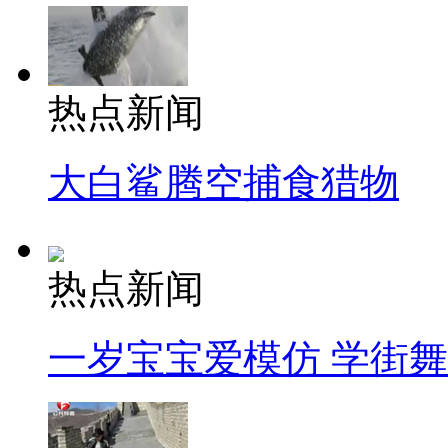
热点新闻
大白鲨腾空捕食猎物
热点新闻
一岁宝宝爱模仿 学街