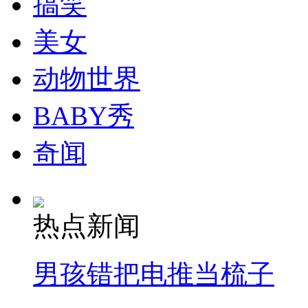
搞笑
走！跟着总书记去植树
美女
消防员救轻生者
花炮节热闹非凡
减压"枕头大战"
动物世界
BABY秀
纽约上演“枕头大战”
奇闻
司机酒驾遇交警 急速倒车逃窜
热点新闻
男孩错把电推当梳子