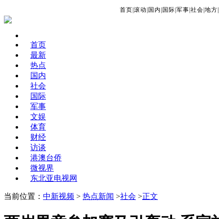
首页
|
滚动
|
国内
|
国际
|
军事
|
社会
|
地方
|
首页
最新
热点
国内
社会
国际
军事
文娱
体育
财经
访谈
港澳台侨
微视界
东北亚电视网
当前位置：
中新视频
>
热点新闻
>
社会
>
正文