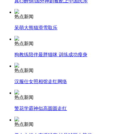
真心醉倒!国外神剧被配上中国民乐
热点新闻
安徽一实载49人客车翻车
呆萌大熊猫滑雪取乐
热点新闻
走！跟着总书记去植树
狗教练陪伴最胖猫咪 训练成功瘦身
热点新闻
消防员救轻生者
花炮节热闹非凡
减压"枕头大战"
汉服仕女照相馆走红网络
热点新闻
纽约上演“枕头大战”
警花学霸神似高圆圆走红
热点新闻
司机酒驾遇交警 急速倒车逃窜