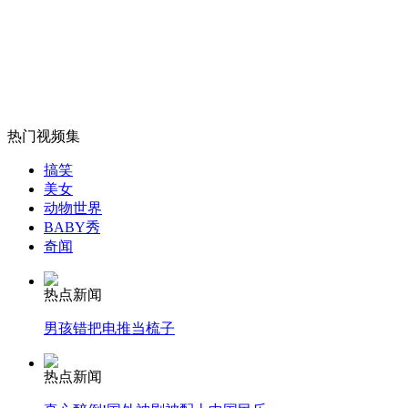
交警15次敬礼 违章司机无动于衷
山西运城恶犬咬伤多人 警民合力深夜将其击毙
热门视频集
搞笑
女孩北京地铁殴打老人 痛下狠手拳打脚踢
美女
动物世界
BABY秀
无痛分娩是否安全 医生回应
奇闻
热点新闻
外交部：反对强权政治霸凌主义
男孩错把电推当梳子
外交部：有关国家言论片面不公正
热点新闻