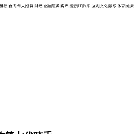
港澳
|
台湾
|
华人
|
侨网
|
财经
|
金融
|
证券
|
房产
|
能源
|
IT
|
汽车
|
游戏
|
文化
|
娱乐
|
体育
|
健康