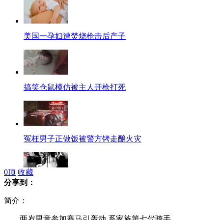
美国一孕妇遭焚烧枪击后产子
搞笑仓鼠模仿被主人开枪打死
冤枉男子正做饭被警方铐走酿火灾
0
顶
收藏
分享到：
老人因无人让座坐轻轨地板引热议
简介：
两岁男童参加赛马引轰动 系家族第七代骑手