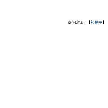
责任编辑：【
祁鹏宇
】