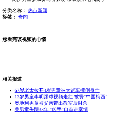
分类名称：
热点新闻
宠物仓鼠大秀装死演技堪称影帝
标签：
奇闻
您看完该视频的心情
美国设"色狼禁区" 性犯罪者禁入
地铁现"择菜姐" 剩菜剩叶胡乱扔
相关报道
67岁老太拉开3岁男童被大货车撞倒身亡
12岁男童李明踢球视频走红 被赞"中国梅西"
奥地利男童被父亲带出教室后射杀
美男童失踪33年 "凶手"自首讲案情
刘嘉玲广告老照片牵出维权案