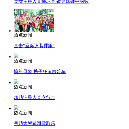
美女主持人直播球赛 被足球砸中脑袋
热点新闻
直击"圣诞泳装裸跑"
热点新闻
愤怒母象 携子狂追吉普车
热点新闻
超萌汪星人直立行走
热点新闻
呆萌大熊猫滑雪取乐