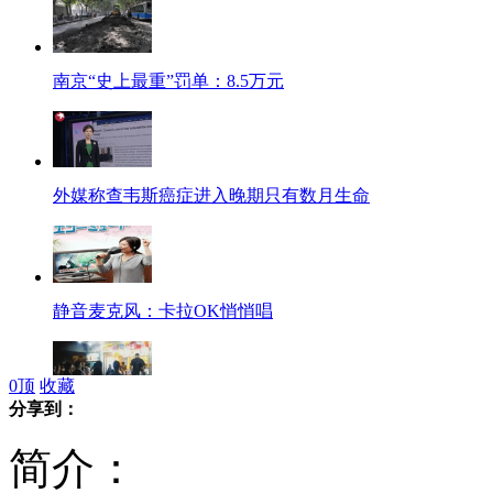
南京“史上最重”罚单：8.5万元
外媒称查韦斯癌症进入晚期只有数月生命
静音麦克风：卡拉OK悄悄唱
0
顶
收藏
分享到：
姚明深夜街头买奶茶致交通瘫痪
简介：