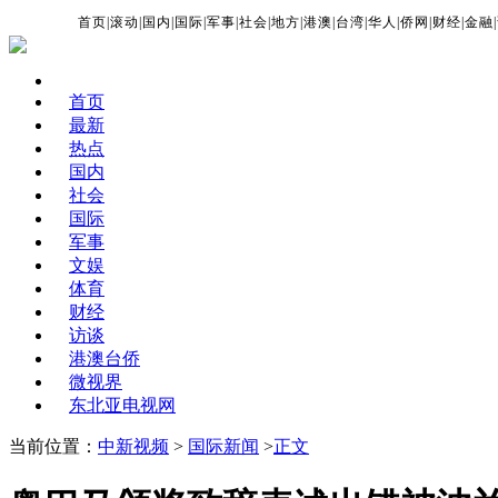
首页
|
滚动
|
国内
|
国际
|
军事
|
社会
|
地方
|
港澳
|
台湾
|
华人
|
侨网
|
财经
|
金融
|
首页
最新
热点
国内
社会
国际
军事
文娱
体育
财经
访谈
港澳台侨
微视界
东北亚电视网
当前位置：
中新视频
>
国际新闻
>
正文