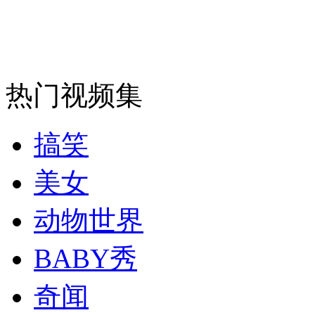
安徽一实载49人客车翻车
热门视频集
走！跟着总书记去植树
搞笑
消防员救轻生者
花炮节热闹非凡
减压"枕头大战"
美女
动物世界
纽约上演“枕头大战”
BABY秀
奇闻
司机酒驾遇交警 急速倒车逃窜