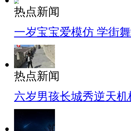
热点新闻
一岁宝宝爱模仿 学街
热点新闻
六岁男孩长城秀逆天机