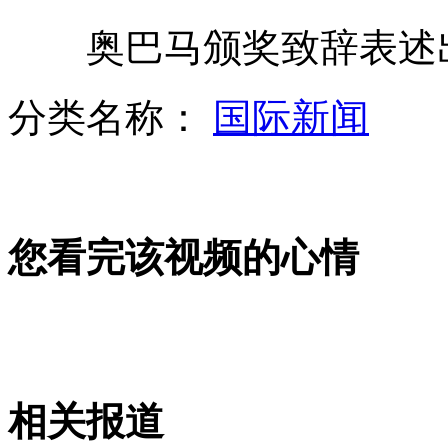
奥巴马颁奖致辞表述出
江西万载暴雨致村民被困河中央
分类名称：
国际新闻
我国每年120万人死于烟草相关疾病
您看完该视频的心情
实拍：5岁狗妈妈哺育三只猫宝宝
金庸捐西湖书舍变会所 每餐上万
相关报道