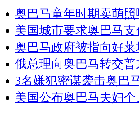
10岁男童也成飙车族 驾车离家出走
奥巴马童年时期卖萌照
山西运城恶犬咬伤多人 警民合力深夜将其击毙
美国城市要求奥巴马支
奥巴马政府被指向好莱
女孩北京地铁殴打老人 痛下狠手拳打脚踢
俄总理向奥巴马转交普
3名嫌犯密谋袭击奥巴
无痛分娩是否安全 医生回应
美国公布奥巴马夫妇个
外交部：反对强权政治霸凌主义
外交部：有关国家言论片面不公正