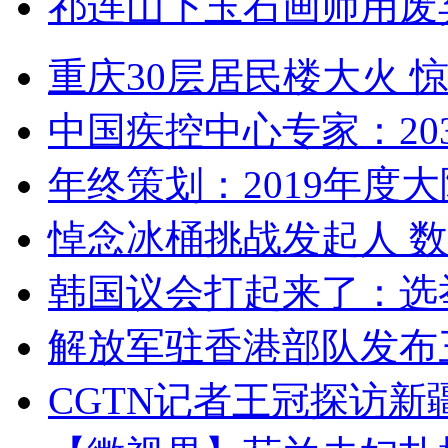
祁连山下玉石画师用废
重庆30层居民楼大火
中国疾控中心专家：203
年终策划：2019年度大陆
悼念冰桶挑战发起人 数百
韩国议会打起来了：选举
解放军驻香港部队发布三
CGTN记者王冠探访新疆