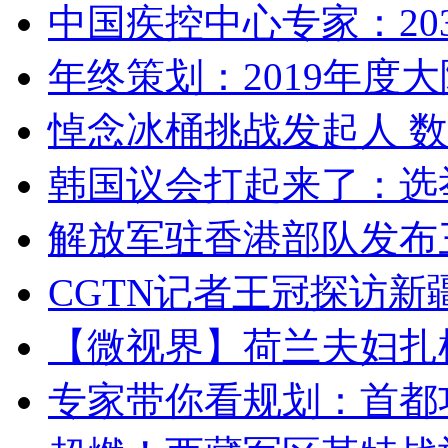
中国疾控中心专家：203
年终策划：2019年度大陆
悼念冰桶挑战发起人 数百
韩国议会打起来了：选举
解放军驻香港部队发布三
CGTN记者王冠探访新疆
【微视界】荷兰夫妇扎根青
专家带你看规划：首都功