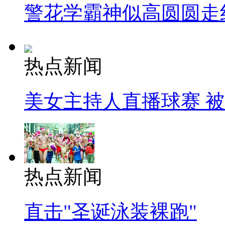
警花学霸神似高圆圆走
热点新闻
美女主持人直播球赛 
热点新闻
直击"圣诞泳装裸跑"