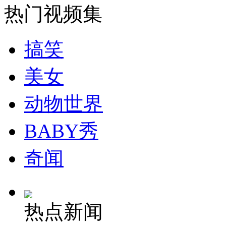
热门视频集
安徽一实载49人客车翻车
搞笑
美女
走！跟着总书记去植树
动物世界
消防员救轻生者
花炮节热闹非凡
减压"枕头大战"
BABY秀
奇闻
纽约上演“枕头大战”
热点新闻
司机酒驾遇交警 急速倒车逃窜