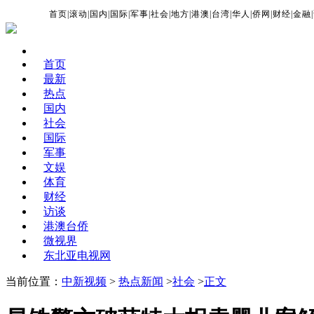
首页
|
滚动
|
国内
|
国际
|
军事
|
社会
|
地方
|
港澳
|
台湾
|
华人
|
侨网
|
财经
|
金融
|
首页
最新
热点
国内
社会
国际
军事
文娱
体育
财经
访谈
港澳台侨
微视界
东北亚电视网
当前位置：
中新视频
>
热点新闻
>
社会
>
正文