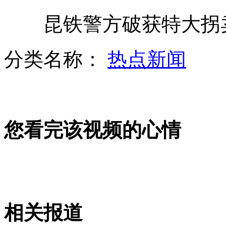
昆铁警方破获特大拐卖
美洲狮崽卖萌扯裤腿不让管理员离开
分类名称：
热点新闻
清洁工回应背大学生上课：我主动要背
您看完该视频的心情
一楼盘促销 "摸宝马赢宝马"比赛
小布什重访白宫揭幕其画像
相关报道