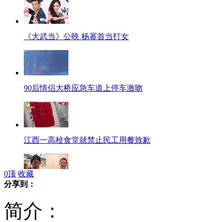
《大武当》公映 杨幂首当打女
90后情侣大桥应急车道上停车激吻
江西一高校食堂就禁止民工用餐致歉
0
顶
收藏
分享到：
扎克伯格蜜月午餐吃麦当劳
简介：