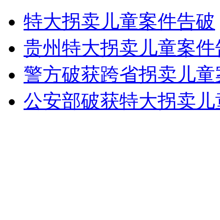
女生被美7所大学录取 成希拉里校友
特大拐卖儿童案件告破
山西运城恶犬咬伤多人 警民合力深夜将其击毙
贵州特大拐卖儿童案件告
警方破获跨省拐卖儿童
女孩北京地铁殴打老人 痛下狠手拳打脚踢
公安部破获特大拐卖儿童
无痛分娩是否安全 医生回应
外交部：反对强权政治霸凌主义
外交部：有关国家言论片面不公正