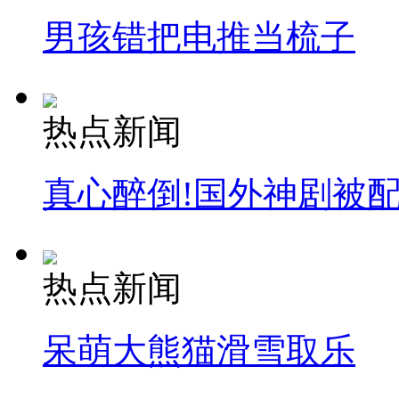
男孩错把电推当梳子
热点新闻
真心醉倒!国外神剧被
热点新闻
呆萌大熊猫滑雪取乐