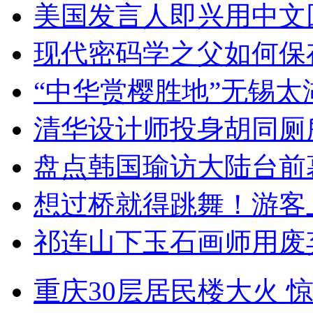
美国发言人即兴用中文
现代密码学之父如何保
“中华赏樱胜地”无锡
清华设计师投身胡同厕
盘点韩国瑜访大陆台前
想过桥就得跳舞！游客
祁连山下玉石画师用废
重庆30层居民楼大火