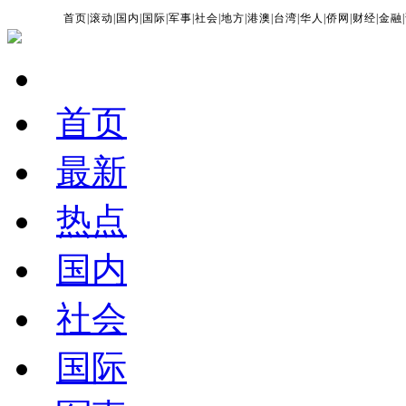
首页
|
滚动
|
国内
|
国际
|
军事
|
社会
|
地方
|
港澳
|
台湾
|
华人
|
侨网
|
财经
|
金融
|
首页
最新
热点
国内
社会
国际