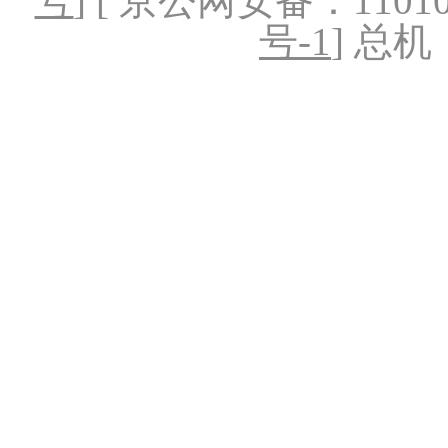
号
] [ 京公网安备：1101020
号-1
] 总机：