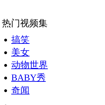
走！跟着总书记去植树
消防员救轻生者
花炮节热闹非凡
减压"枕头大战"
热门视频集
搞笑
纽约上演“枕头大战”
美女
司机酒驾遇交警 急速倒车逃窜
动物世界
BABY秀
奇闻