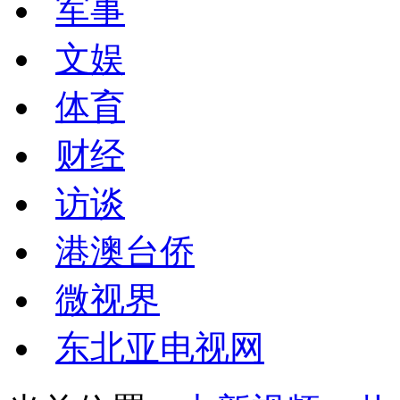
军事
文娱
体育
财经
访谈
港澳台侨
微视界
东北亚电视网