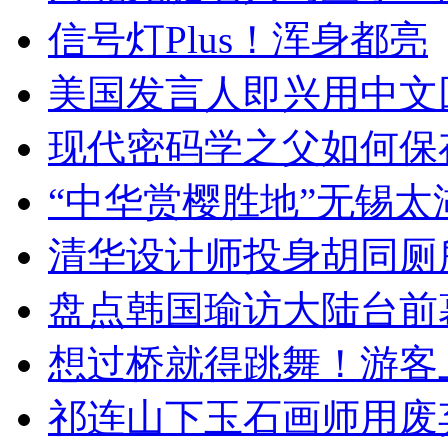
信号灯Plus！浑身都亮
美国发言人即兴用中文
现代密码学之父如何保
“中华赏樱胜地”无锡
清华设计师投身胡同厕
盘点韩国瑜访大陆台前
想过桥就得跳舞！游客
祁连山下玉石画师用废