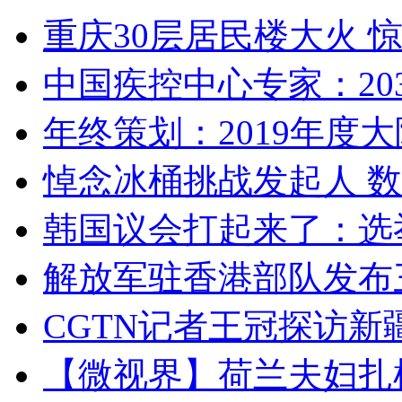
重庆30层居民楼大火
中国疾控中心专家：203
年终策划：2019年度大陆
悼念冰桶挑战发起人 数百
韩国议会打起来了：选举
解放军驻香港部队发布三
CGTN记者王冠探访新疆
【微视界】荷兰夫妇扎根青