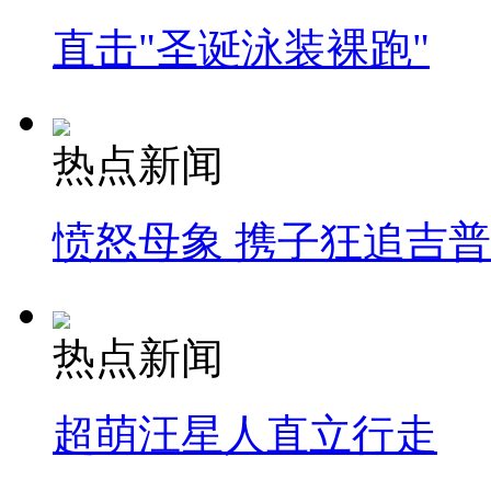
直击"圣诞泳装裸跑"
热点新闻
愤怒母象 携子狂追吉
热点新闻
超萌汪星人直立行走