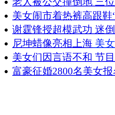
老人被公交撞倒地 三
女孩北京地铁殴打老人 痛下狠手拳打脚踢
美女闹市着热裤高跟鞋
无痛分娩是否安全 医生回应
谢霆锋授超模武功 迷
尼坤蜡像亮相上海
美女
外交部：反对强权政治霸凌主义
美女们因言语不和 节
外交部：有关国家言论片面不公正
富豪征婚2800名美女报
安徽一实载49人客车翻车