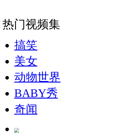
安徽一实载49人客车翻车
热门视频集
搞笑
走！跟着总书记去植树
美女
消防员救轻生者
花炮节热闹非凡
减压"枕头大战"
动物世界
BABY秀
纽约上演“枕头大战”
奇闻
司机酒驾遇交警 急速倒车逃窜