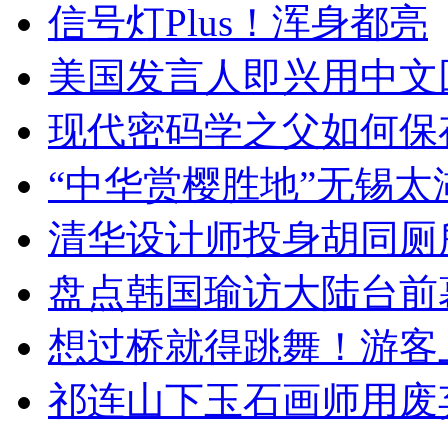
信号灯Plus！浑身都亮
美国发言人即兴用中文
现代密码学之父如何保
“中华赏樱胜地”无锡
清华设计师投身胡同厕
盘点韩国瑜访大陆台前
想过桥就得跳舞！游客
祁连山下玉石画师用废