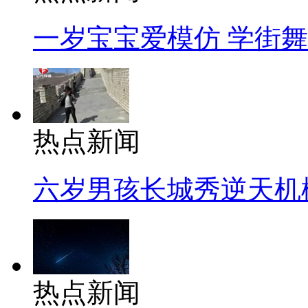
一岁宝宝爱模仿 学街
热点新闻
六岁男孩长城秀逆天机
热点新闻