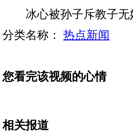
冰心被孙子斥教子无
冰心被孙子斥教子无妨
分类名称：
热点新闻
乘客跪地烧香拜"最美司机"
您看完该视频的心情
朝鲜国内展开全面抗旱工作
“富婆”征婚 痴情男千里赴约被骗
相关报道