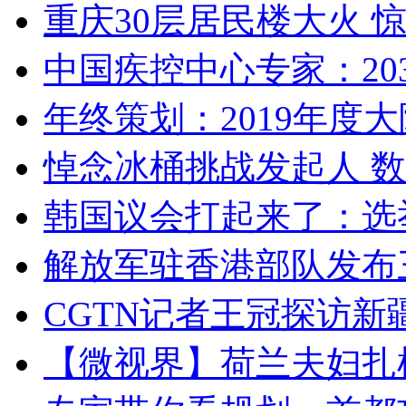
重庆30层居民楼大火
中国疾控中心专家：203
年终策划：2019年度大陆
悼念冰桶挑战发起人 数百
韩国议会打起来了：选举
解放军驻香港部队发布三
CGTN记者王冠探访新疆
【微视界】荷兰夫妇扎根青