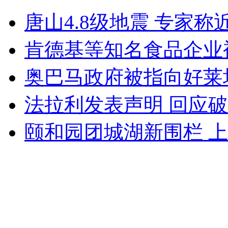
加拿大闹市购物中心发生枪击事件
唐山4.8级地震 专家
山西运城恶犬咬伤多人 警民合力深夜将其击毙
肯德基等知名食品企业
奥巴马政府被指向好莱
女孩北京地铁殴打老人 痛下狠手拳打脚踢
法拉利发表声明 回应
颐和园团城湖新围栏 
无痛分娩是否安全 医生回应
外交部：反对强权政治霸凌主义
外交部：有关国家言论片面不公正