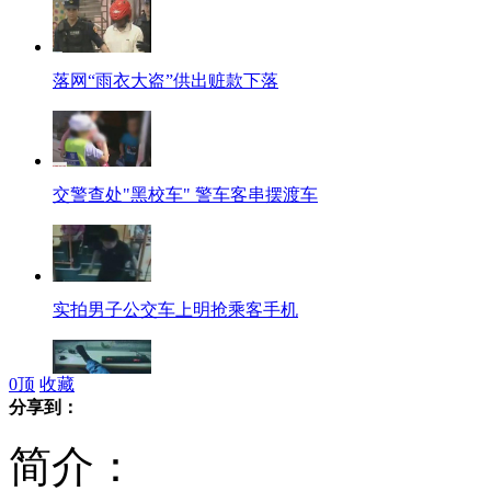
落网“雨衣大盗”供出赃款下落
交警查处"黑校车" 警车客串摆渡车
实拍男子公交车上明抢乘客手机
0
顶
收藏
分享到：
男子网吧上网因脚臭被打劫
简介：