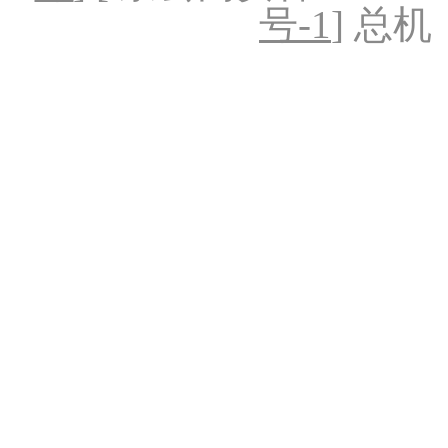
号-1
] 总机：