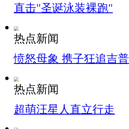
直击"圣诞泳装裸跑"
热点新闻
愤怒母象 携子狂追吉
热点新闻
超萌汪星人直立行走