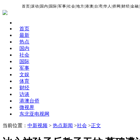
首页
|
滚动
|
国内
|
国际
|
军事
|
社会
|
地方
|
港澳
|
台湾
|
华人
|
侨网
|
财经
|
金融
|
首页
最新
热点
国内
社会
国际
军事
文娱
体育
财经
访谈
港澳台侨
微视界
东北亚电视网
当前位置：
中新视频
>
热点新闻
>
社会
>
正文