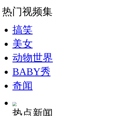
走！跟着总书记去植树
热门视频集
消防员救轻生者
花炮节热闹非凡
减压"枕头大战"
搞笑
美女
纽约上演“枕头大战”
动物世界
司机酒驾遇交警 急速倒车逃窜
BABY秀
奇闻
热点新闻