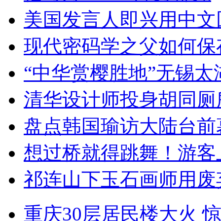
美国发言人即兴用中文
现代密码学之父如何保
“中华赏樱胜地”无锡
清华设计师投身胡同厕
盘点韩国瑜访大陆台前
想过桥就得跳舞！游客
祁连山下玉石画师用废
重庆30层居民楼大火