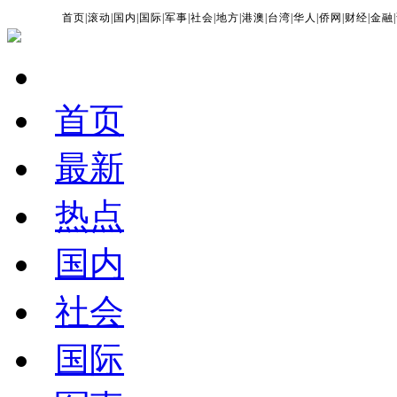
首页
|
滚动
|
国内
|
国际
|
军事
|
社会
|
地方
|
港澳
|
台湾
|
华人
|
侨网
|
财经
|
金融
|
首页
最新
热点
国内
社会
国际