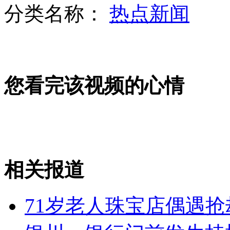
分类名称：
热点新闻
哥沿海遭遇龙卷风 漏斗云横扫小镇
您看完该视频的心情
加纳一架货机坠落撞上客车
彭帅不敌莎拉波娃无缘法网16强
相关报道
山西运城恶犬咬伤多人 警民合力深夜将其击毙
71岁老人珠宝店偶遇抢