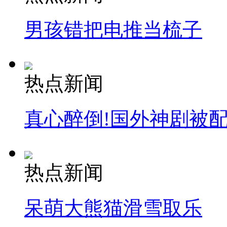
男孩错把电推当梳子
热点新闻
真心醉倒!国外神剧被
热点新闻
呆萌大熊猫滑雪取乐