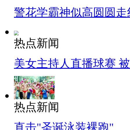
警花学霸神似高圆圆走
热点新闻
美女主持人直播球赛 
热点新闻
直击"圣诞泳装裸跑"