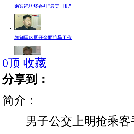
乘客跪地烧香拜"最美司机"
朝鲜国内展开全面抗旱工作
0
顶
收藏
“富婆”征婚 痴情男千里赴约被骗
分享到：
简介：
加拿大闹市购物中心发生枪击事件
男子公交上明抢乘客手
穆巴拉克健康恶化入院一度痛哭流涕