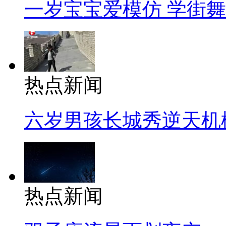
一岁宝宝爱模仿 学街
热点新闻
六岁男孩长城秀逆天机
热点新闻