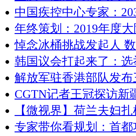
中国疾控中心专家：203
年终策划：2019年度大陆
悼念冰桶挑战发起人 数百
韩国议会打起来了：选举
解放军驻香港部队发布三
CGTN记者王冠探访新疆
【微视界】荷兰夫妇扎根青
专家带你看规划：首都功