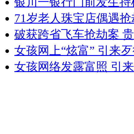
银川一银行门前发生持
女孩北京地铁殴打老人 痛下狠手拳打脚踢
71岁老人珠宝店偶遇抢
无痛分娩是否安全 医生回应
破获跨省飞车抢劫案 
女孩网上“炫富” 引来
外交部：反对强权政治霸凌主义
女孩网络发露富照 引
外交部：有关国家言论片面不公正
安徽一实载49人客车翻车