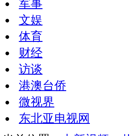
军事
文娱
体育
财经
访谈
港澳台侨
微视界
东北亚电视网