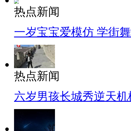
热点新闻
一岁宝宝爱模仿 学街
热点新闻
六岁男孩长城秀逆天机