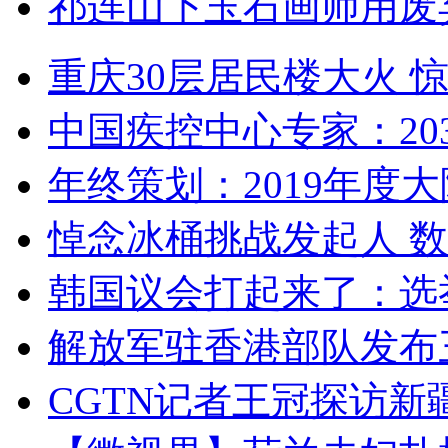
祁连山下玉石画师用废
重庆30层居民楼大火
中国疾控中心专家：203
年终策划：2019年度大陆
悼念冰桶挑战发起人 数百
韩国议会打起来了：选举
解放军驻香港部队发布三
CGTN记者王冠探访新疆