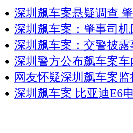
重庆7岁女孩全身长毛引人关注
深圳飙车案悬疑调查 
山西运城恶犬咬伤多人 警民合力深夜将其击毙
深圳飙车案：肇事司机
深圳飙车案：交警披露
女孩北京地铁殴打老人 痛下狠手拳打脚踢
深圳警方公布飙车案车
网友怀疑深圳飙车案监
无痛分娩是否安全 医生回应
深圳飙车案 比亚迪E6
外交部：反对强权政治霸凌主义
外交部：有关国家言论片面不公正