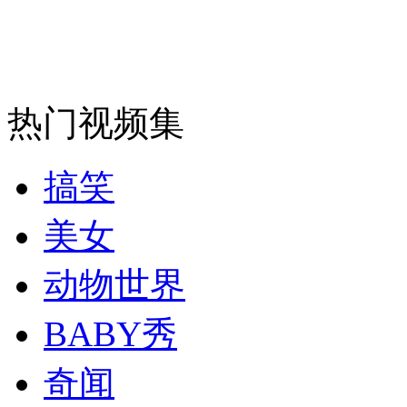
安徽一实载49人客车翻车
热门视频集
走！跟着总书记去植树
搞笑
消防员救轻生者
花炮节热闹非凡
减压"枕头大战"
美女
动物世界
纽约上演“枕头大战”
BABY秀
奇闻
司机酒驾遇交警 急速倒车逃窜