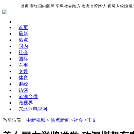
首页
|
滚动
|
国内
|
国际
|
军事
|
社会
|
地方
|
港澳
|
台湾
|
华人
|
侨网
|
财经
|
金融
|
首页
最新
热点
国内
社会
国际
军事
文娱
体育
财经
访谈
港澳台侨
微视界
东北亚电视网
当前位置：
中新视频
>
热点新闻
>
社会
>
正文