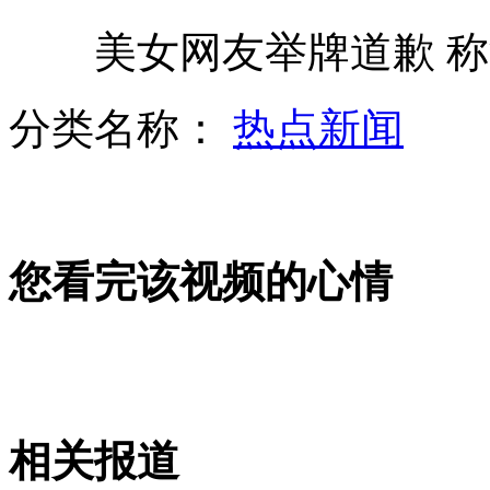
美女网友举牌道歉 称
香港两岁男童患禽流感暂未传染
分类名称：
热点新闻
普京力推“俄欧一体” 欲向谁叫板？
您看完该视频的心情
冰心之孙称泼漆是想为母亲争口气
实拍:眼球里发现棉絮或因医院内斗
相关报道