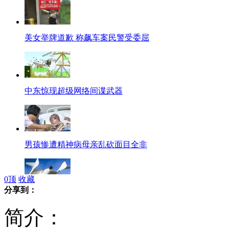
美女举牌道歉 称飙车案民警受委屈
中东惊现超级网络间谍武器
男孩惨遭精神病母亲乱砍面目全非
0
顶
收藏
分享到：
500名人订太空游船票 20万美元
简介：