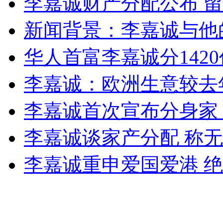
李嘉诚财产分配公布 留
女孩北京地铁殴打老人 痛下狠手拳打脚踢
新闻背景：李嘉诚与他
无痛分娩是否安全 医生回应
华人首富李嘉诚分142
李嘉诚：欧洲生意较去年佳
外交部：反对强权政治霸凌主义
李嘉诚首次宣布分身家
外交部：有关国家言论片面不公正
李嘉诚谈家产分配 称
李嘉诚重申爱国爱港 
安徽一实载49人客车翻车