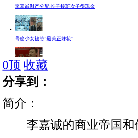
李嘉诚财产分配:长子接班次子得现金
骨癌少女被赞“最美正妹妆”
0
顶
收藏
"准爸"酒驾 民警护送临产"准妈"
分享到：
简介：
喜之郎果冻质量门 质检部门介入
李嘉诚的商业帝国和他
平民英雄吴斌：社会各界吊唁