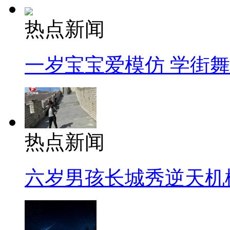
热点新闻
一岁宝宝爱模仿 学街
热点新闻
六岁男孩长城秀逆天机