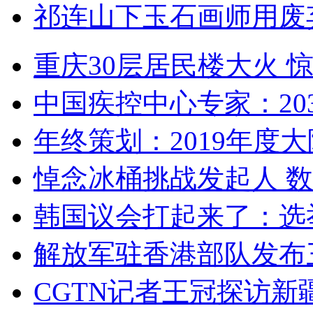
祁连山下玉石画师用废
重庆30层居民楼大火
中国疾控中心专家：203
年终策划：2019年度大陆
悼念冰桶挑战发起人 数百
韩国议会打起来了：选举
解放军驻香港部队发布三
CGTN记者王冠探访新疆