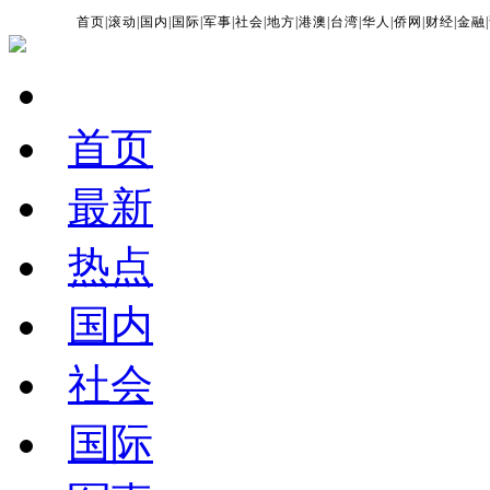
首页
|
滚动
|
国内
|
国际
|
军事
|
社会
|
地方
|
港澳
|
台湾
|
华人
|
侨网
|
财经
|
金融
|
首页
最新
热点
国内
社会
国际