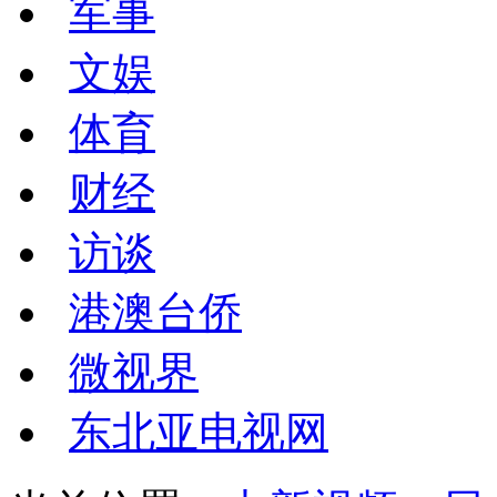
军事
文娱
体育
财经
访谈
港澳台侨
微视界
东北亚电视网