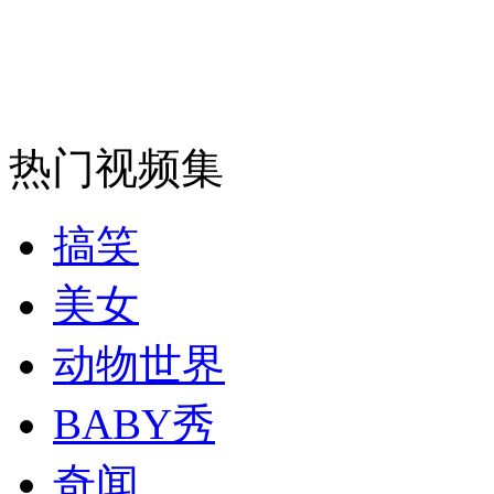
走！跟着总书记去植树
消防员救轻生者
花炮节热闹非凡
减压"枕头大战"
热门视频集
纽约上演“枕头大战”
搞笑
司机酒驾遇交警 急速倒车逃窜
美女
动物世界
BABY秀
奇闻