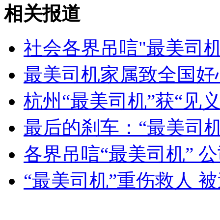
月偏食4日傍晚上演 可见“带食月出”
相关报道
山西运城恶犬咬伤多人 警民合力深夜将其击毙
社会各界吊唁"最美司机
最美司机家属致全国好
女孩北京地铁殴打老人 痛下狠手拳打脚踢
杭州“最美司机”获“见
最后的刹车：“最美司
无痛分娩是否安全 医生回应
各界吊唁“最美司机” 
外交部：反对强权政治霸凌主义
“最美司机”重伤救人 
外交部：有关国家言论片面不公正