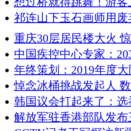
想过桥就得跳舞！游客
祁连山下玉石画师用废
重庆30层居民楼大火
中国疾控中心专家：203
年终策划：2019年度大陆
悼念冰桶挑战发起人 数百
韩国议会打起来了：选举
解放军驻香港部队发布三