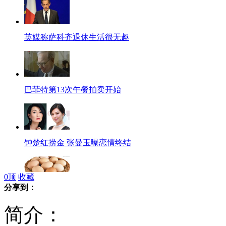
英媒称萨科齐退休生活很无趣
巴菲特第13次午餐拍卖开始
钟楚红捞金 张曼玉曝恋情终结
0
顶
收藏
分享到：
10天涨三成 鸡蛋被戏称"火箭蛋"
简介：