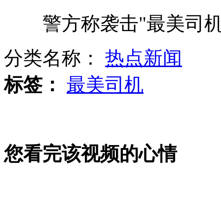
警方称袭击"最美司机
社会各界吊唁"最美司机"吴斌
分类名称：
热点新闻
久穿洞洞鞋 皮肤变豹纹
标签：
最美司机
实拍:婴儿车遇险 卡车司机施援手
您看完该视频的心情
美国山火持续 近千平方公里过火