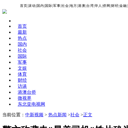
首页
|
滚动
|
国内
|
国际
|
军事
|
社会
|
地方
|
港澳
|
台湾
|
华人
|
侨网
|
财经
|
金融
|
首页
最新
热点
国内
社会
国际
军事
文娱
体育
财经
访谈
港澳台侨
微视界
东北亚电视网
当前位置：
中新视频
>
热点新闻
>
社会
>
正文