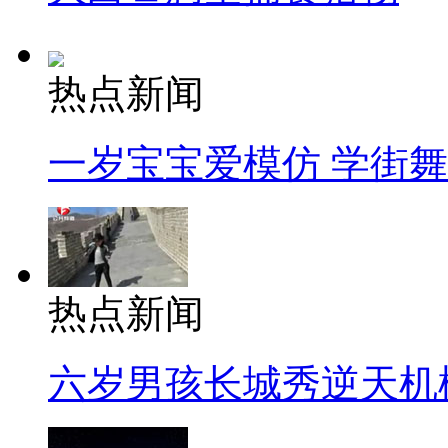
热点新闻
一岁宝宝爱模仿 学街
热点新闻
六岁男孩长城秀逆天机