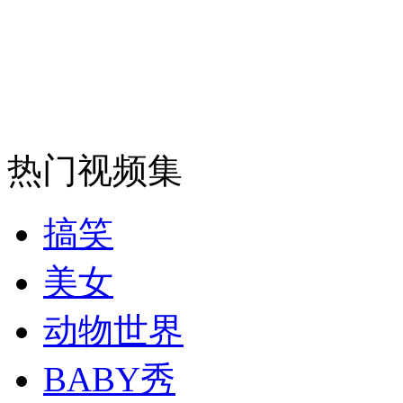
安徽一实载49人客车翻车
走！跟着总书记去植树
热门视频集
消防员救轻生者
花炮节热闹非凡
减压"枕头大战"
搞笑
美女
纽约上演“枕头大战”
动物世界
BABY秀
司机酒驾遇交警 急速倒车逃窜