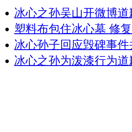
李娜法网夺冠周年纪念日爆冷出局
冰心之孙吴山开微博道
山西运城恶犬咬伤多人 警民合力深夜将其击毙
塑料布包住冰心墓 修
冰心孙子回应毁碑事件
女孩北京地铁殴打老人 痛下狠手拳打脚踢
冰心之孙为泼漆行为道
无痛分娩是否安全 医生回应
外交部：反对强权政治霸凌主义
外交部：有关国家言论片面不公正