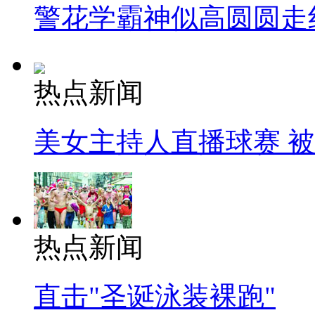
警花学霸神似高圆圆走
热点新闻
美女主持人直播球赛 
热点新闻
直击"圣诞泳装裸跑"