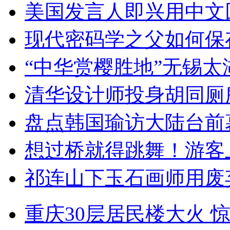
美国发言人即兴用中文
现代密码学之父如何保
“中华赏樱胜地”无锡
清华设计师投身胡同厕
盘点韩国瑜访大陆台前
想过桥就得跳舞！游客
祁连山下玉石画师用废
重庆30层居民楼大火