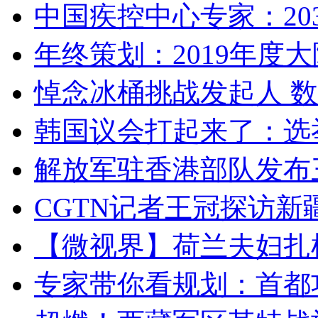
中国疾控中心专家：203
年终策划：2019年度大陆
悼念冰桶挑战发起人 数百
韩国议会打起来了：选举
解放军驻香港部队发布三
CGTN记者王冠探访新疆
【微视界】荷兰夫妇扎根青
专家带你看规划：首都功