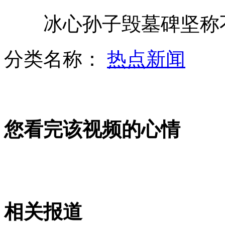
冰心孙子毁墓碑坚称不
南京30所小学将开橄榄球课家长反对
分类名称：
热点新闻
科学家发现鱿鱼和章鱼“史前祖先”
您看完该视频的心情
浙江宁波拦截1127吨日本辐射货物
80后夫妻做饭问题引网友热议
相关报道