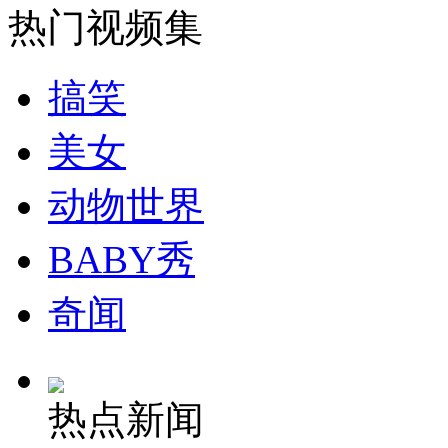
热门视频集
安徽一实载49人客车翻车
搞笑
美女
走！跟着总书记去植树
动物世界
消防员救轻生者
花炮节热闹非凡
减压"枕头大战"
BABY秀
奇闻
纽约上演“枕头大战”
热点新闻
司机酒驾遇交警 急速倒车逃窜