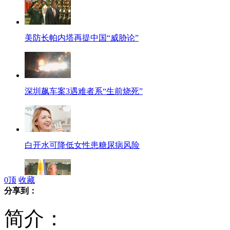
美防长帕内塔再提中国“威胁论”
深圳飙车案3遇难者系“生前烧死”
白开水可降低女性患糖尿病风险
0
顶
收藏
分享到：
阿基诺三世启程访英美 时机微妙
简介：