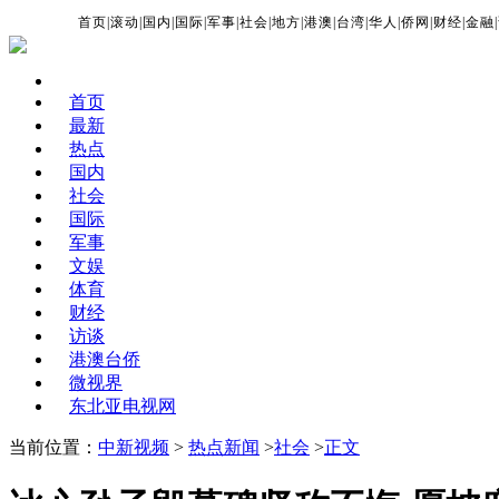
首页
|
滚动
|
国内
|
国际
|
军事
|
社会
|
地方
|
港澳
|
台湾
|
华人
|
侨网
|
财经
|
金融
|
首页
最新
热点
国内
社会
国际
军事
文娱
体育
财经
访谈
港澳台侨
微视界
东北亚电视网
当前位置：
中新视频
>
热点新闻
>
社会
>
正文