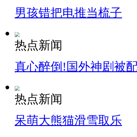
男孩错把电推当梳子
热点新闻
真心醉倒!国外神剧被
热点新闻
呆萌大熊猫滑雪取乐