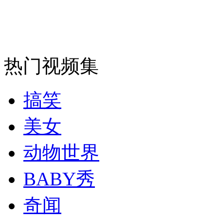
安徽一实载49人客车翻车
热门视频集
走！跟着总书记去植树
搞笑
消防员救轻生者
花炮节热闹非凡
减压"枕头大战"
美女
动物世界
纽约上演“枕头大战”
BABY秀
奇闻
司机酒驾遇交警 急速倒车逃窜