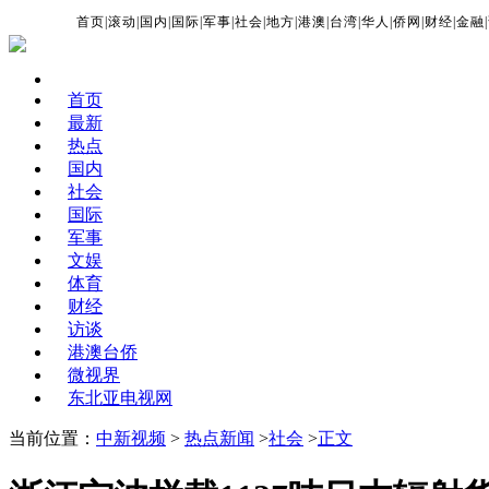
首页
|
滚动
|
国内
|
国际
|
军事
|
社会
|
地方
|
港澳
|
台湾
|
华人
|
侨网
|
财经
|
金融
|
首页
最新
热点
国内
社会
国际
军事
文娱
体育
财经
访谈
港澳台侨
微视界
东北亚电视网
当前位置：
中新视频
>
热点新闻
>
社会
>
正文