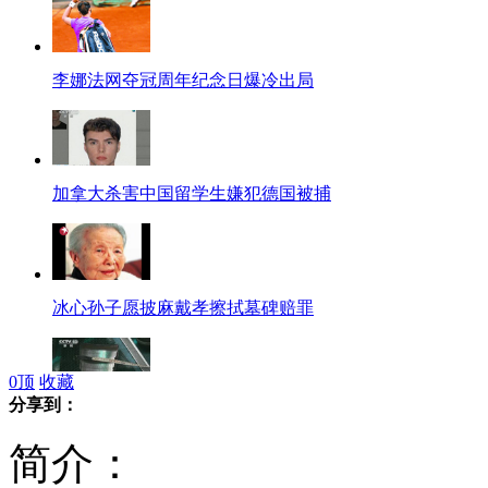
李娜法网夺冠周年纪念日爆冷出局
加拿大杀害中国留学生嫌犯德国被捕
冰心孙子愿披麻戴孝擦拭墓碑赔罪
0
顶
收藏
分享到：
击中吴斌金属块系刹车毂残片
简介：