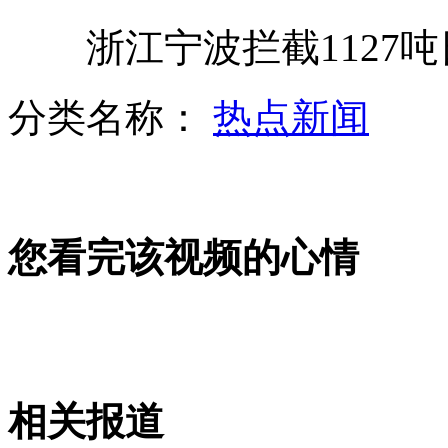
浙江宁波拦截1127吨
塑料布包住冰心墓 修复前停止开放
分类名称：
热点新闻
实拍：山西一施工工地突发大火
您看完该视频的心情
杭州市民长街送别平民英雄吴斌
新疆南部突遭冰雹 持续15分钟
相关报道