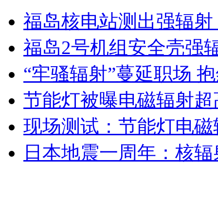
房祖名挑战喜剧动作片 致敬成龙
福岛核电站测出强辐射 
山西运城恶犬咬伤多人 警民合力深夜将其击毙
福岛2号机组安全壳强辐
“牢骚辐射”蔓延职场 抱
女孩北京地铁殴打老人 痛下狠手拳打脚踢
节能灯被曝电磁辐射超
现场测试：节能灯电磁
无痛分娩是否安全 医生回应
日本地震一周年：核辐
外交部：反对强权政治霸凌主义
外交部：有关国家言论片面不公正