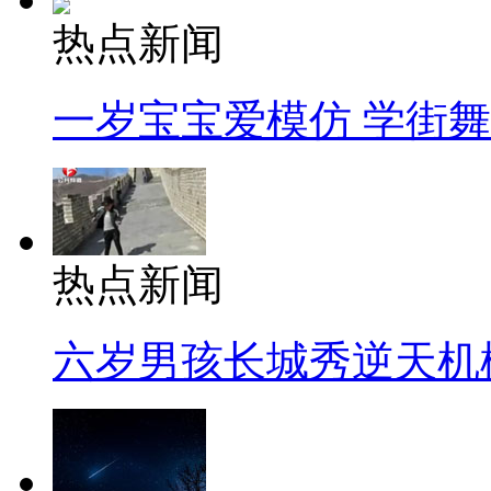
热点新闻
一岁宝宝爱模仿 学街
热点新闻
六岁男孩长城秀逆天机