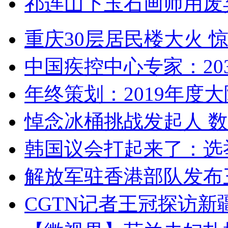
祁连山下玉石画师用废
重庆30层居民楼大火
中国疾控中心专家：203
年终策划：2019年度大陆
悼念冰桶挑战发起人 数百
韩国议会打起来了：选举
解放军驻香港部队发布三
CGTN记者王冠探访新疆