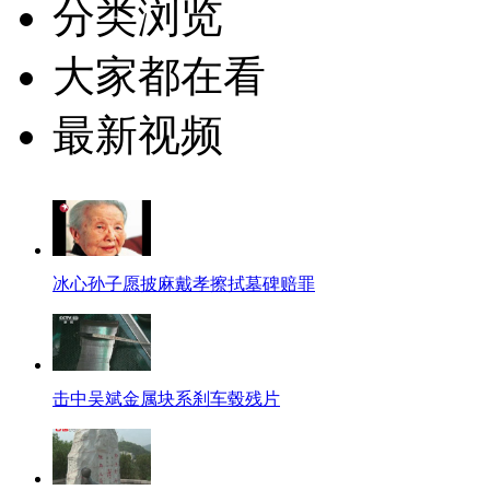
分类浏览
大家都在看
最新视频
冰心孙子愿披麻戴孝擦拭墓碑赔罪
击中吴斌金属块系刹车毂残片