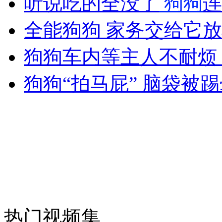
听说吃的全没了
狗狗
连
女孩北京地铁殴打老人 痛下狠手拳打脚踢
全能狗狗 家务交给它
无痛分娩是否安全 医生回应
狗狗车内等主人不耐烦
狗狗“拍马屁” 脑袋被
外交部：反对强权政治霸凌主义
外交部：有关国家言论片面不公正
安徽一实载49人客车翻车
热门视频集