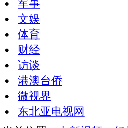
军事
文娱
体育
财经
访谈
港澳台侨
微视界
东北亚电视网