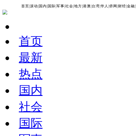
首页
|
滚动
|
国内
|
国际
|
军事
|
社会
|
地方
|
港澳
|
台湾
|
华人
|
侨网
|
财经
|
金融
|
首页
最新
热点
国内
社会
国际