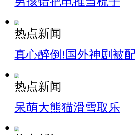
男孩错把电推当梳子
热点新闻
真心醉倒!国外神剧被
热点新闻
呆萌大熊猫滑雪取乐