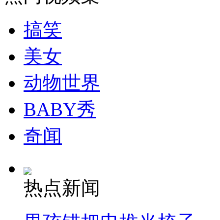
走！跟着总书记去植树
搞笑
消防员救轻生者
花炮节热闹非凡
减压"枕头大战"
美女
动物世界
纽约上演“枕头大战”
BABY秀
司机酒驾遇交警 急速倒车逃窜
奇闻
热点新闻