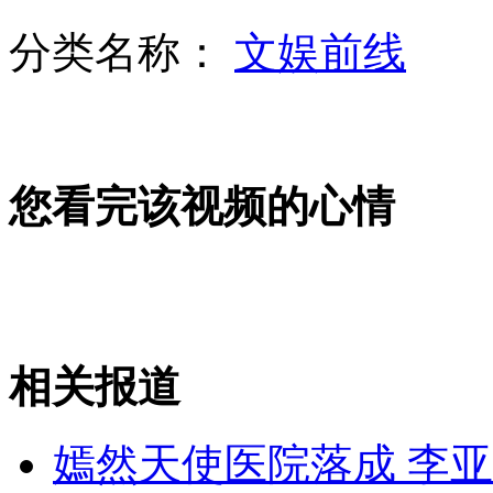
分类名称：
文娱前线
男篮队员机场巧遇王菲晒合影
外交部：南海的航行自由从来不是问题
您看完该视频的心情
“最美司机”吴斌烈士追悼会举行
相关报道
郭德纲回应“女版老郭”
嫣然天使医院落成 李亚