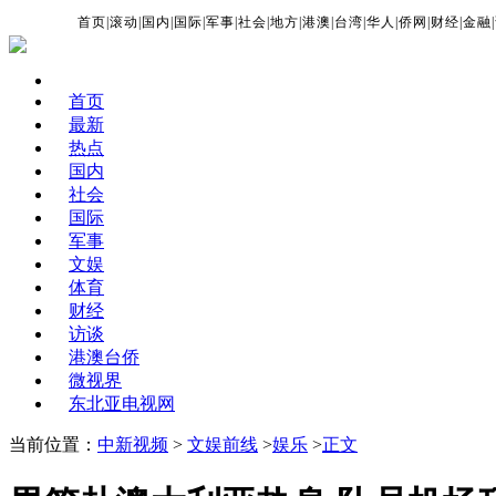
首页
|
滚动
|
国内
|
国际
|
军事
|
社会
|
地方
|
港澳
|
台湾
|
华人
|
侨网
|
财经
|
金融
|
首页
最新
热点
国内
社会
国际
军事
文娱
体育
财经
访谈
港澳台侨
微视界
东北亚电视网
当前位置：
中新视频
>
文娱前线
>
娱乐
>
正文