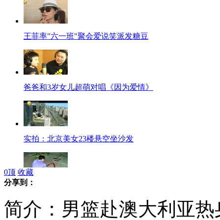
王菲率"六一班"聚会爱说笑派发糖豆
爸爸和3岁女儿超萌对唱《因为爱情》
实拍：北京美女23楼悬空坐沙发
0
顶
收藏
分享到：
唐山地震后民众听信传言放鞭炮辟邪
简介：男篮赴澳大利亚热