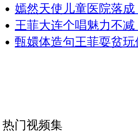
美国防长印度行“销售武器”是重点
嫣然天使儿童医院落成
王菲大连个唱魅力不减
山西运城恶犬咬伤多人 警民合力深夜将其击毙
甄嬛体造句王菲耍贫玩
女孩北京地铁殴打老人 痛下狠手拳打脚踢
无痛分娩是否安全 医生回应
外交部：反对强权政治霸凌主义
外交部：有关国家言论片面不公正
热门视频集