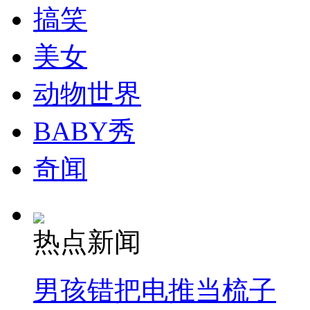
搞笑
安徽一实载49人客车翻车
美女
动物世界
走！跟着总书记去植树
BABY秀
消防员救轻生者
花炮节热闹非凡
减压"枕头大战"
奇闻
热点新闻
纽约上演“枕头大战”
男孩错把电推当梳子
司机酒驾遇交警 急速倒车逃窜