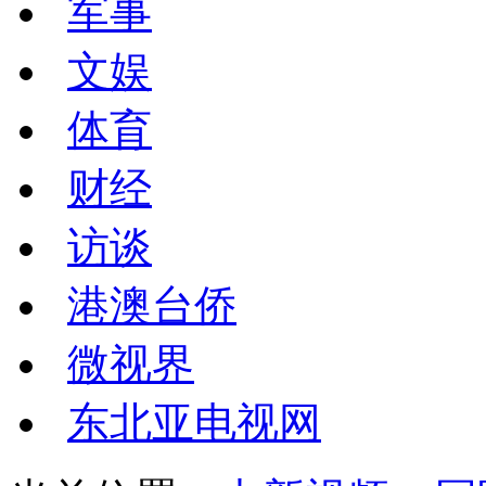
军事
文娱
体育
财经
访谈
港澳台侨
微视界
东北亚电视网