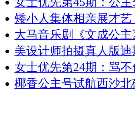
女士优先第45期：公主
女孩北京地铁殴打老人 痛下狠手拳打脚踢
矮小人集体相亲展才艺 
无痛分娩是否安全 医生回应
大马音乐剧《文成公主
美设计师拍摄真人版迪
外交部：反对强权政治霸凌主义
女士优先第24期：骂
外交部：有关国家言论片面不公正
椰香公主号试航西沙北
安徽一实载49人客车翻车