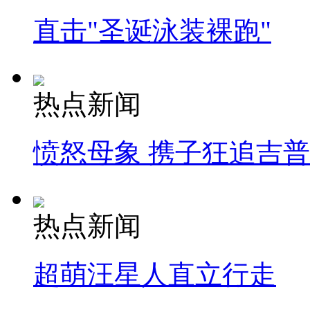
直击"圣诞泳装裸跑"
热点新闻
愤怒母象 携子狂追吉
热点新闻
超萌汪星人直立行走