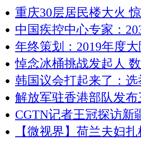
重庆30层居民楼大火
中国疾控中心专家：203
年终策划：2019年度大陆
悼念冰桶挑战发起人 数百
韩国议会打起来了：选举
解放军驻香港部队发布三
CGTN记者王冠探访新疆
【微视界】荷兰夫妇扎根青