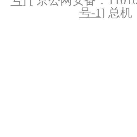
号
] [ 京公网安备：1101020
号-1
] 总机：