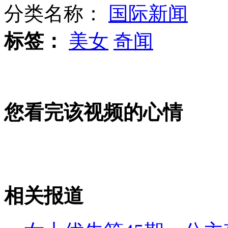
分类名称：
国际新闻
标签：
美女
奇闻
媒体猜测iPhone5最新效果图出炉
男子微信寻艳遇 酒店开房被偷裤子
您看完该视频的心情
杨坤转行卖服装 范爷那英助阵
相关报道
山西运城恶犬咬伤多人 警民合力深夜将其击毙