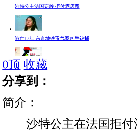
沙特公主法国耍赖 拒付酒店费
逃亡17年 东京地铁毒气案凶手被捕
0
顶
收藏
5岁孩子吃增高药 没长高却长胡子
分享到：
简介：
老汉身家千万坐公交制止色狼被打
沙特公主在法国拒付酒店
平民英雄吴斌18年前的婚礼录像