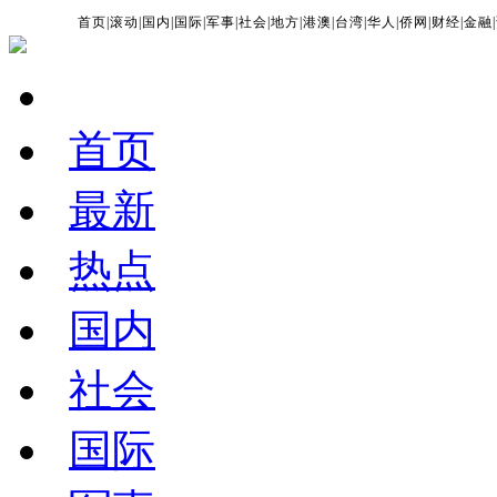
首页
|
滚动
|
国内
|
国际
|
军事
|
社会
|
地方
|
港澳
|
台湾
|
华人
|
侨网
|
财经
|
金融
|
首页
最新
热点
国内
社会
国际