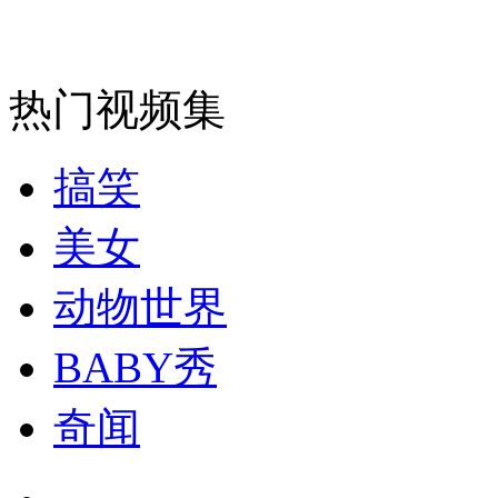
走！跟着总书记去植树
消防员救轻生者
花炮节热闹非凡
减压"枕头大战"
热门视频集
搞笑
纽约上演“枕头大战”
美女
司机酒驾遇交警 急速倒车逃窜
动物世界
BABY秀
奇闻