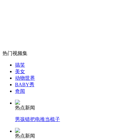
杨坤转行卖服装 范爷那英助阵
山西运城恶犬咬伤多人 警民合力深夜将其击毙
热门视频集
女孩北京地铁殴打老人 痛下狠手拳打脚踢
搞笑
美女
动物世界
无痛分娩是否安全 医生回应
BABY秀
奇闻
外交部：反对强权政治霸凌主义
热点新闻
男孩错把电推当梳子
外交部：有关国家言论片面不公正
热点新闻