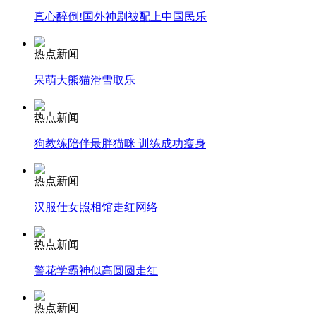
真心醉倒!国外神剧被配上中国民乐
安徽一实载49人客车翻车
热点新闻
呆萌大熊猫滑雪取乐
走！跟着总书记去植树
热点新闻
狗教练陪伴最胖猫咪 训练成功瘦身
消防员救轻生者
花炮节热闹非凡
减压"枕头大战"
热点新闻
汉服仕女照相馆走红网络
纽约上演“枕头大战”
热点新闻
警花学霸神似高圆圆走红
司机酒驾遇交警 急速倒车逃窜
热点新闻