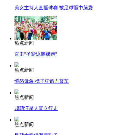
美女主持人直播球赛 被足球砸中脑袋
热点新闻
直击"圣诞泳装裸跑"
热点新闻
愤怒母象 携子狂追吉普车
热点新闻
超萌汪星人直立行走
热点新闻