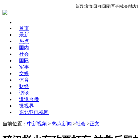
首页
|
滚动
|
国内
|
国际
|
军事
|
社会
|
地方
|
首页
最新
热点
国内
社会
国际
军事
文娱
体育
财经
访谈
港澳台侨
微视界
东北亚电视网
当前位置：
中新视频
>
热点新闻
>
社会
>
正文