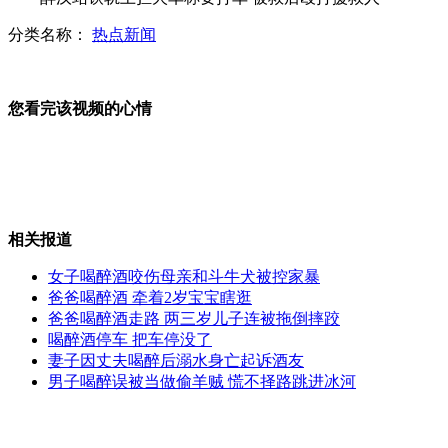
分类名称：
热点新闻
老汉身家千万坐公交制止色狼被打
您看完该视频的心情
平民英雄吴斌18年前的婚礼录像
相关报道
媒体猜测iPhone5最新效果图出炉
女子喝醉酒咬伤母亲和斗牛犬被控家暴
爸爸喝醉酒 牵着2岁宝宝瞎逛
爸爸喝醉酒走路 两三岁儿子连被拖倒摔跤
喝醉酒停车 把车停没了
男子微信寻艳遇 酒店开房被偷裤子
妻子因丈夫喝醉后溺水身亡起诉酒友
男子喝醉误被当做偷羊贼 慌不择路跳进冰河