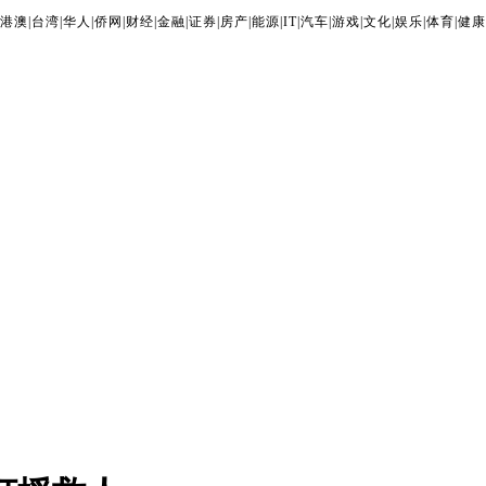
港澳
|
台湾
|
华人
|
侨网
|
财经
|
金融
|
证券
|
房产
|
能源
|
IT
|
汽车
|
游戏
|
文化
|
娱乐
|
体育
|
健康