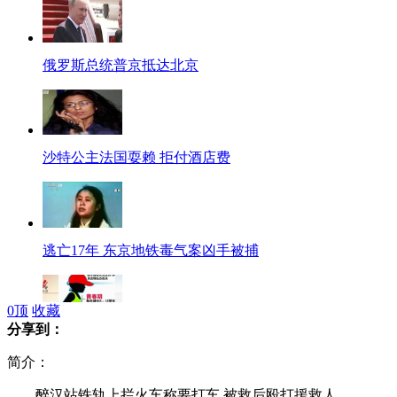
俄罗斯总统普京抵达北京
沙特公主法国耍赖 拒付酒店费
逃亡17年 东京地铁毒气案凶手被捕
0
顶
收藏
分享到：
5岁孩子吃增高药 没长高却长胡子
简介：
醉汉站铁轨上拦火车称要打车 被救后殴打援救人