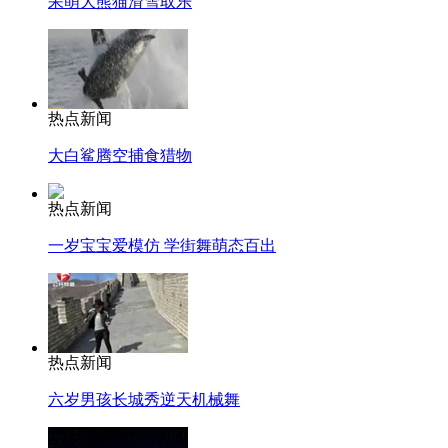
呆萌大熊猫滑雪取乐
热点新闻
大白鲨腾空捕食猎物
热点新闻
一岁宝宝爱模仿 学街舞萌态百出
热点新闻
六岁男孩长城秀逆天机械舞