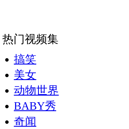
安徽一实载49人客车翻车
热门视频集
走！跟着总书记去植树
搞笑
消防员救轻生者
花炮节热闹非凡
减压"枕头大战"
美女
动物世界
纽约上演“枕头大战”
BABY秀
奇闻
司机酒驾遇交警 急速倒车逃窜