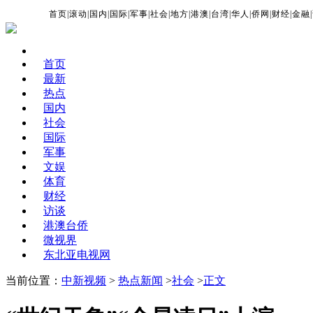
首页
|
滚动
|
国内
|
国际
|
军事
|
社会
|
地方
|
港澳
|
台湾
|
华人
|
侨网
|
财经
|
金融
|
首页
最新
热点
国内
社会
国际
军事
文娱
体育
财经
访谈
港澳台侨
微视界
东北亚电视网
当前位置：
中新视频
>
热点新闻
>
社会
>
正文