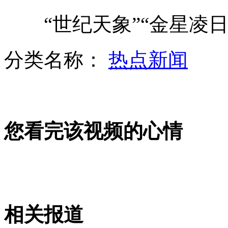
“世纪天象”“金星凌日
男子扮僵尸“袭击”路人反被追打
分类名称：
热点新闻
女车主酒后兴奋狂吻代驾司机当车钱
您看完该视频的心情
熊猫茶创始人回应质疑 倡导环保
北师大彩票硕士明年9月开班
相关报道