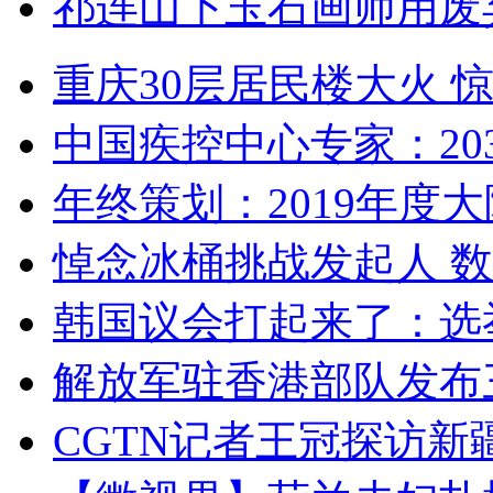
祁连山下玉石画师用废
重庆30层居民楼大火
中国疾控中心专家：203
年终策划：2019年度大陆
悼念冰桶挑战发起人 数百
韩国议会打起来了：选举
解放军驻香港部队发布三
CGTN记者王冠探访新疆