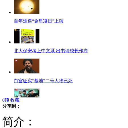
百年难遇“金星凌日”上演
北大保安考上中文系 出书请校长作序
白宫证实“基地”二号人物已死
0
顶
收藏
分享到：
惊险婚礼 “劫匪”持枪“绑架”
简介：