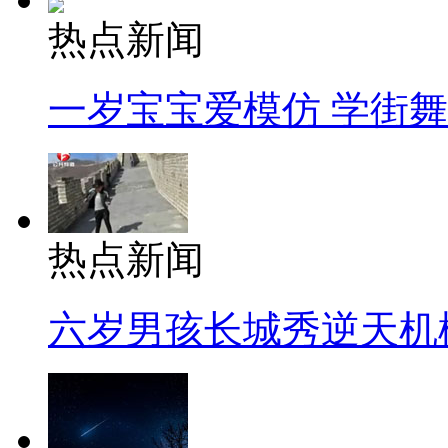
热点新闻
一岁宝宝爱模仿 学街
热点新闻
六岁男孩长城秀逆天机