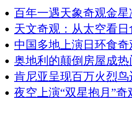
贵阳有偿失物招领“遇冷”
百年一遇天象奇观金星
山西运城恶犬咬伤多人 警民合力深夜将其击毙
天文奇观：从太空看日
中国多地上演日环食奇
女孩北京地铁殴打老人 痛下狠手拳打脚踢
奥地利的颠倒房屋成热
肯尼亚呈现百万火烈鸟
无痛分娩是否安全 医生回应
夜空上演“双星抱月”奇
外交部：反对强权政治霸凌主义
外交部：有关国家言论片面不公正