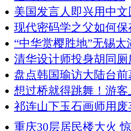
美国发言人即兴用中文
现代密码学之父如何保
“中华赏樱胜地”无锡
清华设计师投身胡同厕
盘点韩国瑜访大陆台前
想过桥就得跳舞！游客
祁连山下玉石画师用废
重庆30层居民楼大火