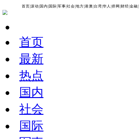
首页
|
滚动
|
国内
|
国际
|
军事
|
社会
|
地方
|
港澳
|
台湾
|
华人
|
侨网
|
财经
|
金融
|
首页
最新
热点
国内
社会
国际