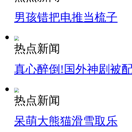
男孩错把电推当梳子
热点新闻
真心醉倒!国外神剧被
热点新闻
呆萌大熊猫滑雪取乐