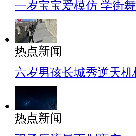
一岁宝宝爱模仿 学街
热点新闻
六岁男孩长城秀逆天机
热点新闻