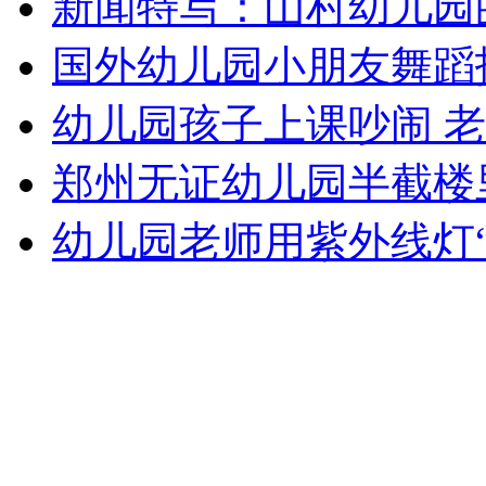
新闻特写：山村幼儿园
女孩北京地铁殴打老人 痛下狠手拳打脚踢
国外幼儿园小朋友舞蹈
无痛分娩是否安全 医生回应
幼儿园孩子上课吵闹 
郑州无证幼儿园半截楼
外交部：反对强权政治霸凌主义
幼儿园老师用紫外线灯“
外交部：有关国家言论片面不公正
安徽一实载49人客车翻车