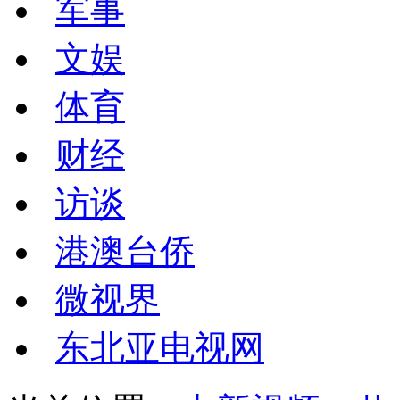
军事
文娱
体育
财经
访谈
港澳台侨
微视界
东北亚电视网