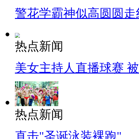
警花学霸神似高圆圆走
热点新闻
美女主持人直播球赛 
热点新闻
直击"圣诞泳装裸跑"