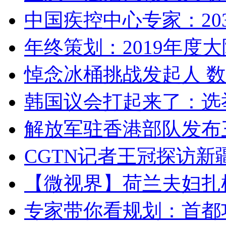
中国疾控中心专家：203
年终策划：2019年度大陆
悼念冰桶挑战发起人 数百
韩国议会打起来了：选举
解放军驻香港部队发布三
CGTN记者王冠探访新疆
【微视界】荷兰夫妇扎根青
专家带你看规划：首都功