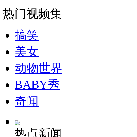
走！跟着总书记去植树
热门视频集
消防员救轻生者
花炮节热闹非凡
减压"枕头大战"
搞笑
美女
纽约上演“枕头大战”
动物世界
司机酒驾遇交警 急速倒车逃窜
BABY秀
奇闻
热点新闻