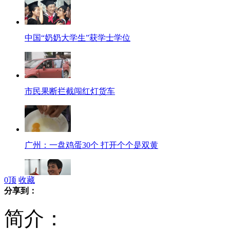
中国“奶奶大学生”获学士学位
市民果断拦截闯红灯货车
广州：一盘鸡蛋30个 打开个个是双黄
0
顶
收藏
分享到：
刘翔：奥运会就是一场考试
简介：