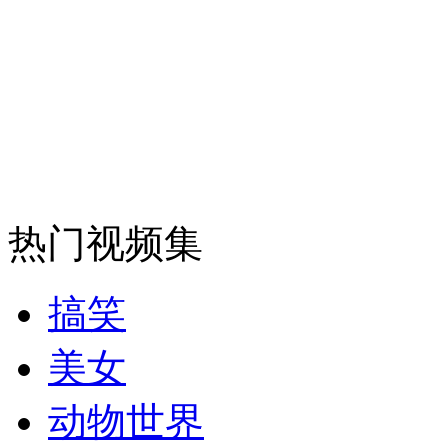
安徽一实载49人客车翻车
走！跟着总书记去植树
消防员救轻生者
花炮节热闹非凡
减压"枕头大战"
热门视频集
搞笑
纽约上演“枕头大战”
美女
动物世界
司机酒驾遇交警 急速倒车逃窜