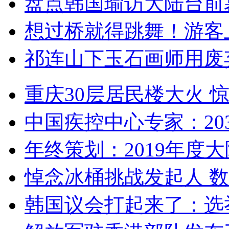
盘点韩国瑜访大陆台前
想过桥就得跳舞！游客
祁连山下玉石画师用废
重庆30层居民楼大火
中国疾控中心专家：203
年终策划：2019年度大陆
悼念冰桶挑战发起人 数百
韩国议会打起来了：选举