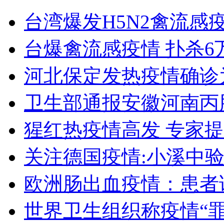
陕西汉阴“豪华办公楼”调查
台湾爆发H5N2禽流感
山西运城恶犬咬伤多人 警民合力深夜将其击毙
台爆禽流感疫情 扑杀6
河北保定发热疫情确诊
女孩北京地铁殴打老人 痛下狠手拳打脚踢
卫生部通报安徽河南丙
猩红热疫情高发 专家
无痛分娩是否安全 医生回应
关注德国疫情:小溪中
外交部：反对强权政治霸凌主义
欧洲肠出血疫情：患者
外交部：有关国家言论片面不公正
世界卫生组织称疫情“