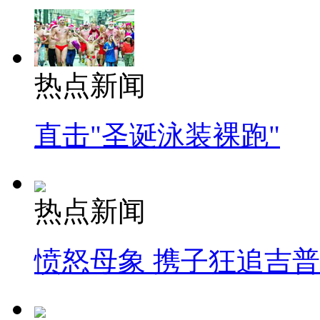
热点新闻
直击"圣诞泳装裸跑"
热点新闻
愤怒母象 携子狂追吉