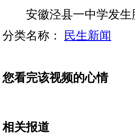
安徽泾县一中学发生
巴格达汽车爆炸袭击致百人死伤
分类名称：
民生新闻
刘德华送酱醋不摆满月酒
您看完该视频的心情
暴雨袭击澳洲引致洪水 住宅被淹没
待产孕妇乘警车遇袭重伤流产
相关报道