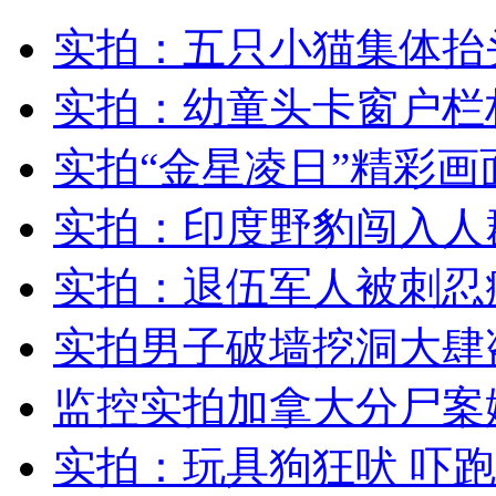
美校车司机拐弯颠簸甩出车座
实拍：五只小猫集体抬
山西运城恶犬咬伤多人 警民合力深夜将其击毙
实拍：幼童头卡窗户栏
实拍“金星凌日”精彩画
女孩北京地铁殴打老人 痛下狠手拳打脚踢
实拍：印度野豹闯入人
实拍：退伍军人被刺忍
无痛分娩是否安全 医生回应
实拍男子破墙挖洞大肆
外交部：反对强权政治霸凌主义
监控实拍加拿大分尸案
外交部：有关国家言论片面不公正
实拍：玩具狗狂吠 吓