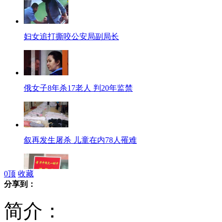
妇女追打撕咬公安局副局长
俄女子8年杀17老人 判20年监禁
叙再发生屠杀 儿童在内78人罹难
0
顶
收藏
分享到：
史上最严高考 湖北作文"科技利与弊"
简介：