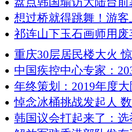
盘点韩国瑜访大陆台前
想过桥就得跳舞！游客
祁连山下玉石画师用废
重庆30层居民楼大火
中国疾控中心专家：203
年终策划：2019年度大陆
悼念冰桶挑战发起人 数百
韩国议会打起来了：选举