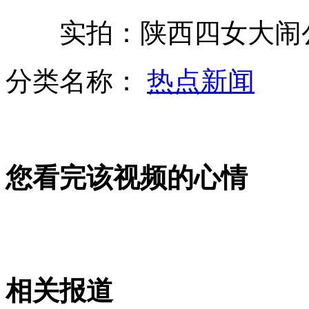
实拍：陕西四女大闹公
英国男子骑自行车92天走遍全球
分类名称：
热点新闻
荷兰公司称21年内送20人火星定居
您看完该视频的心情
商家借“最美司机”推销产品遭质疑
上合组织峰会成员国元首共同会见记者
相关报道