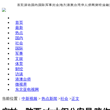
首页
|
滚动
|
国内
|
国际
|
军事
|
社会
|
地方
|
港澳
|
台湾
|
华人
|
侨网
|
财经
|
金融
|
首页
最新
热点
国内
社会
国际
军事
文娱
体育
财经
访谈
港澳台侨
微视界
东北亚电视网
当前位置：
中新视频
>
热点新闻
>
社会
>
正文