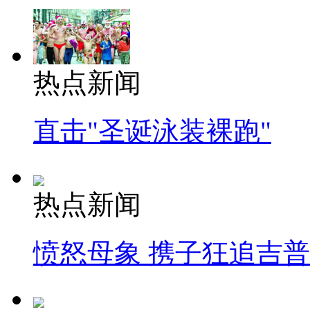
热点新闻
直击"圣诞泳装裸跑"
热点新闻
愤怒母象 携子狂追吉