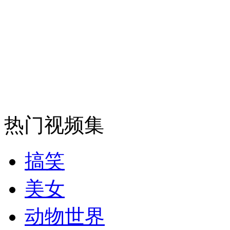
安徽一实载49人客车翻车
走！跟着总书记去植树
消防员救轻生者
花炮节热闹非凡
减压"枕头大战"
热门视频集
搞笑
纽约上演“枕头大战”
美女
动物世界
司机酒驾遇交警 急速倒车逃窜