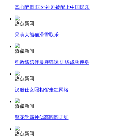
真心醉倒!国外神剧被配上中国民乐
安徽一实载49人客车翻车
热点新闻
呆萌大熊猫滑雪取乐
走！跟着总书记去植树
热点新闻
狗教练陪伴最胖猫咪 训练成功瘦身
消防员救轻生者
花炮节热闹非凡
减压"枕头大战"
热点新闻
汉服仕女照相馆走红网络
纽约上演“枕头大战”
热点新闻
警花学霸神似高圆圆走红
司机酒驾遇交警 急速倒车逃窜
热点新闻