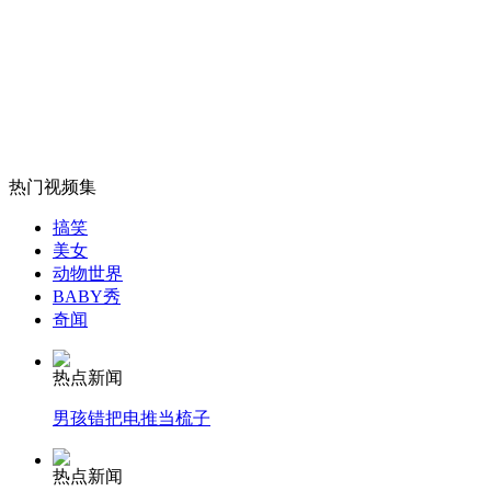
上合组织峰会成员国元首共同会见记者
山西运城恶犬咬伤多人 警民合力深夜将其击毙
热门视频集
女孩北京地铁殴打老人 痛下狠手拳打脚踢
搞笑
美女
动物世界
无痛分娩是否安全 医生回应
BABY秀
奇闻
外交部：反对强权政治霸凌主义
热点新闻
男孩错把电推当梳子
外交部：有关国家言论片面不公正
热点新闻