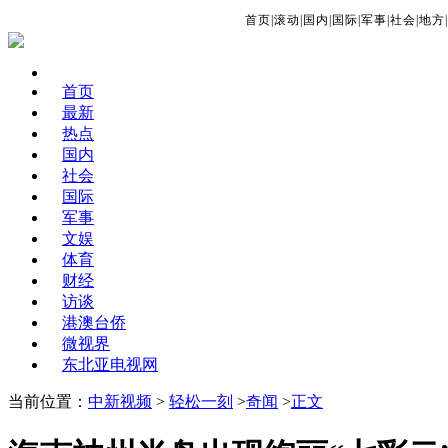
首页
|
滚动
|
国内
|
国际
|
军事
|
社会
|
地方
|
首页
最新
热点
国内
社会
国际
军事
文娱
体育
财经
访谈
港澳台侨
微视界
东北亚电视网
当前位置：
中新视频
>
轻松一刻
>
奇闻
>
正文