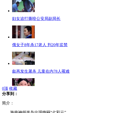
妇女追打撕咬公安局副局长
俄女子8年杀17老人 判20年监禁
叙再发生屠杀 儿童在内78人罹难
0
顶
收藏
分享到：
《高考高考》惊现"甄嬛体"
简介：
海南神州半岛出现绚丽“七彩云”