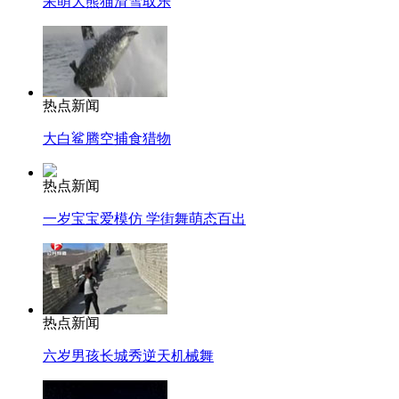
呆萌大熊猫滑雪取乐
热点新闻
大白鲨腾空捕食猎物
热点新闻
一岁宝宝爱模仿 学街舞萌态百出
热点新闻
六岁男孩长城秀逆天机械舞