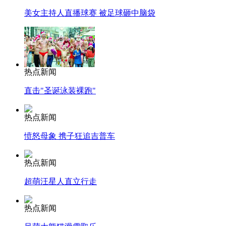
美女主持人直播球赛 被足球砸中脑袋
热点新闻
直击"圣诞泳装裸跑"
热点新闻
愤怒母象 携子狂追吉普车
热点新闻
超萌汪星人直立行走
热点新闻