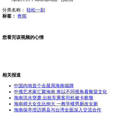
分类名称：
轻松一刻
史上最严高考 湖北作文"科技利与弊"
标签：
奇闻
您看完该视频的心情
英国男子骑自行车92天走遍全球
荷兰公司称21年内送20人火星定居
相关报道
中国内地首个会展局海南揭牌
中俄艺术家汇聚海南 将以不同视角看黎苗文化
海南洪水突袭 出租车乘客司机被卡桥墩
商家借“最美司机”推销产品遭质疑
海南师大女生比例大 一教学楼男厕改女厕
海南保亭澄迈两县与台湾全面深入交流合作