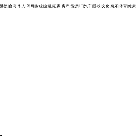
港澳
|
台湾
|
华人
|
侨网
|
财经
|
金融
|
证券
|
房产
|
能源
|
IT
|
汽车
|
游戏
|
文化
|
娱乐
|
体育
|
健康