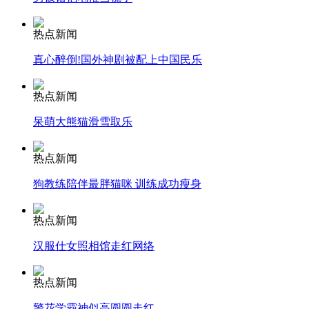
安徽一实载49人客车翻车
热点新闻
真心醉倒!国外神剧被配上中国民乐
热点新闻
走！跟着总书记去植树
呆萌大熊猫滑雪取乐
热点新闻
消防员救轻生者
花炮节热闹非凡
减压"枕头大战"
狗教练陪伴最胖猫咪 训练成功瘦身
热点新闻
纽约上演“枕头大战”
汉服仕女照相馆走红网络
热点新闻
司机酒驾遇交警 急速倒车逃窜
警花学霸神似高圆圆走红