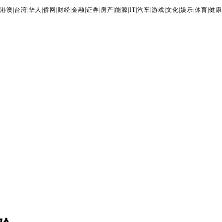
港澳
|
台湾
|
华人
|
侨网
|
财经
|
金融
|
证券
|
房产
|
能源
|
IT
|
汽车
|
游戏
|
文化
|
娱乐
|
体育
|
健康