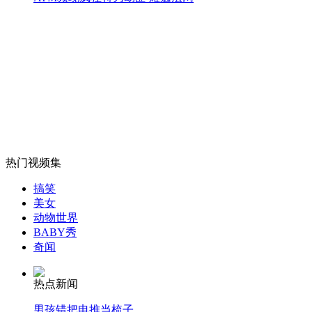
山西天价过油肉 每日两份每盘308元
山西运城恶犬咬伤多人 警民合力深夜将其击毙
女孩北京地铁殴打老人 痛下狠手拳打脚踢
热门视频集
无痛分娩是否安全 医生回应
搞笑
美女
动物世界
外交部：反对强权政治霸凌主义
BABY秀
奇闻
外交部：有关国家言论片面不公正
热点新闻
男孩错把电推当梳子