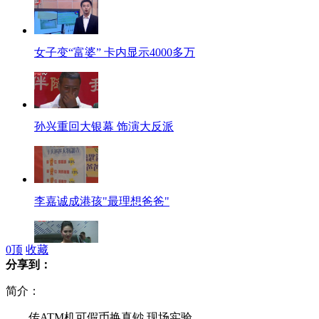
女子变“富婆” 卡内显示4000多万
孙兴重回大银幕 饰演大反派
李嘉诚成港孩"最理想爸爸"
0
顶
收藏
分享到：
重庆车展靓模不秀性感秀优雅
简介：
传ATM机可假币换真钞 现场实验