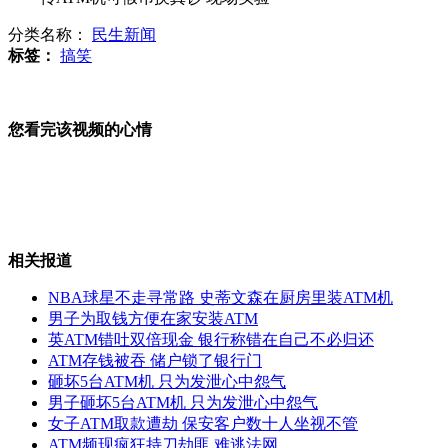
分类名称：
民生新闻
小学邻拆迁楼上课 校方称无安全隐患
标签：
搞笑
您看完该视频的心情
83岁汪侠为理想第12次参加高考
甘相伟:从保安到北大学子
相关报道
NBA球星不走寻常路 史蒂文森在厨房里装ATM机
男子为取钱方便在家安装ATM
英ATM错吐双倍现金 银行称错在自己不必归还
北大保安甘相伟忆求学心酸往事
ATM存钱被吞 储户锁了银行门
砸坏5台ATM机 只为发泄心中怨气
男子砸坏5台ATM机 只为发泄心中怨气
女子ATM取款遭劫 保安客户数十人坐视不管
ATM频现疯狂持刀劫匪 难逃法网