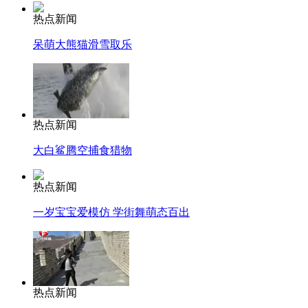
热点新闻
呆萌大熊猫滑雪取乐
热点新闻
大白鲨腾空捕食猎物
热点新闻
一岁宝宝爱模仿 学街舞萌态百出
热点新闻