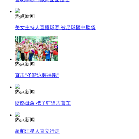
热点新闻
美女主持人直播球赛 被足球砸中脑袋
热点新闻
直击"圣诞泳装裸跑"
热点新闻
愤怒母象 携子狂追吉普车
热点新闻
超萌汪星人直立行走