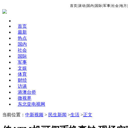
首页
|
滚动
|
国内
|
国际
|
军事
|
社会
|
地方
|
首页
最新
热点
国内
社会
国际
军事
文娱
体育
财经
访谈
港澳台侨
微视界
东北亚电视网
当前位置：
中新视频
>
民生新闻
>
生活
>
正文