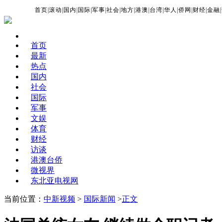
首页
|
滚动
|
国内
|
国际
|
军事
|
社会
|
地方
|
港澳
|
台湾
|
华人
|
侨网
|
财经
|
金融
|
首页
最新
热点
国内
社会
国际
军事
文娱
体育
财经
访谈
港澳台侨
微视界
东北亚电视网
当前位置：
中新视频
>
国际新闻
>
正文