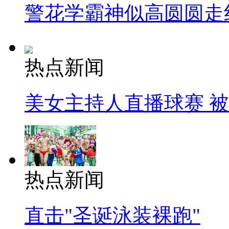
警花学霸神似高圆圆走
热点新闻
美女主持人直播球赛 
热点新闻
直击"圣诞泳装裸跑"