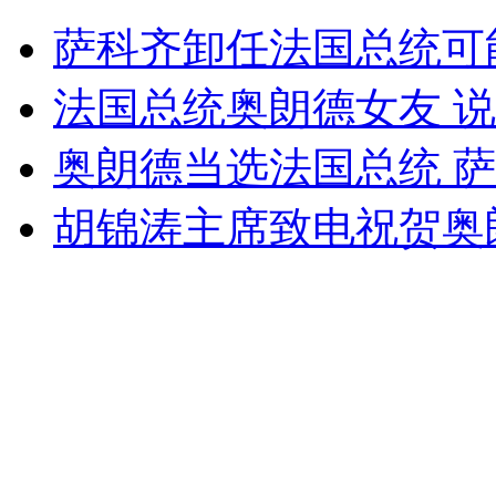
墨西哥总统竞选人代言婚外情网站
萨科齐卸任法国总统可
山西运城恶犬咬伤多人 警民合力深夜将其击毙
法国总统奥朗德女友 
奥朗德当选法国总统 
女孩北京地铁殴打老人 痛下狠手拳打脚踢
胡锦涛主席致电祝贺奥
无痛分娩是否安全 医生回应
外交部：反对强权政治霸凌主义
外交部：有关国家言论片面不公正