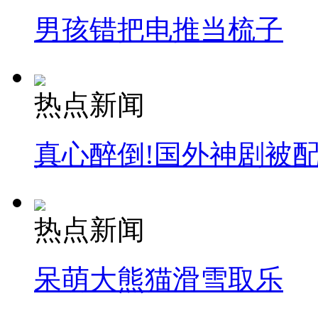
男孩错把电推当梳子
热点新闻
真心醉倒!国外神剧被
热点新闻
呆萌大熊猫滑雪取乐