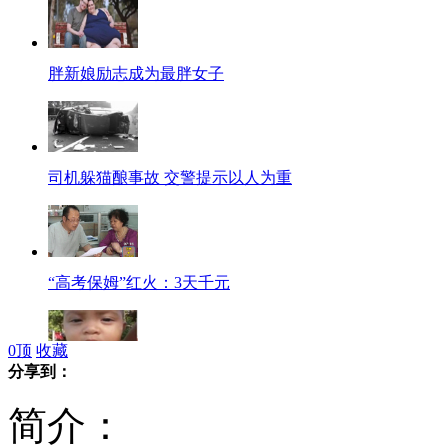
胖新娘励志成为最胖女子
司机躲猫酿事故 交警提示以人为重
“高考保姆”红火：3天千元
0
顶
收藏
分享到：
男童葬礼“神奇复活” 口渴要水喝
简介：