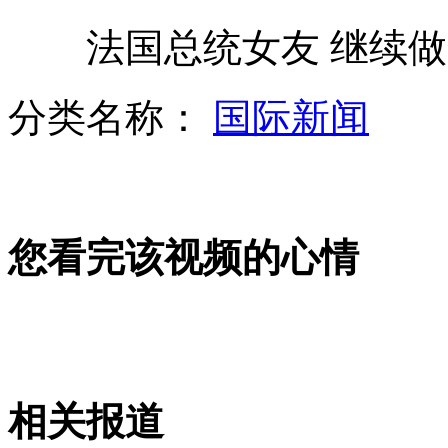
法国总统女友 继续做
"食脸魔"女友公开现身称男友很温和
分类名称：
国际新闻
北京：上合组织峰会为高考考生让路
您看完该视频的心情
桶装矿泉水变绿 商家称"很正常"
甘肃：雪崩事故导致10人遇难
相关报道