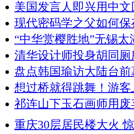
美国发言人即兴用中文
现代密码学之父如何保
“中华赏樱胜地”无锡
清华设计师投身胡同厕
盘点韩国瑜访大陆台前
想过桥就得跳舞！游客
祁连山下玉石画师用废
重庆30层居民楼大火