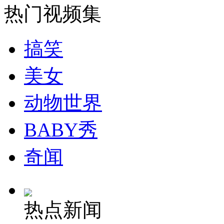
热门视频集
安徽一实载49人客车翻车
搞笑
美女
走！跟着总书记去植树
动物世界
消防员救轻生者
花炮节热闹非凡
减压"枕头大战"
BABY秀
奇闻
纽约上演“枕头大战”
热点新闻
司机酒驾遇交警 急速倒车逃窜