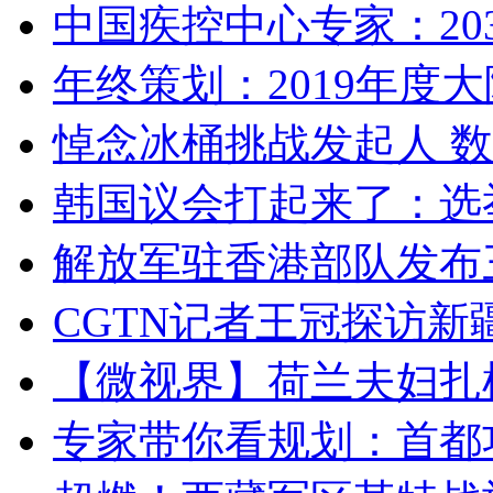
中国疾控中心专家：203
年终策划：2019年度大陆
悼念冰桶挑战发起人 数百
韩国议会打起来了：选举
解放军驻香港部队发布三
CGTN记者王冠探访新疆
【微视界】荷兰夫妇扎根青
专家带你看规划：首都功