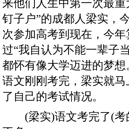
来他们人生中第一次最重
钉子户”的成都人梁实，今
哈尔滨机场现两“炸弹” 吓一大跳
次参加高考到现在，今年
过“我自认为不能一辈子
实拍女子轻生跳湖瞬间被民警抱住
都怀有像大学迈进的梦想
语文刚刚考完，梁实就马
人民币遭恶搞称干爹币 专家称违法
了自己的考试情况。
山西运城恶犬咬伤多人 警民合力深夜将其击毙
(梁实)语文考完了(考的