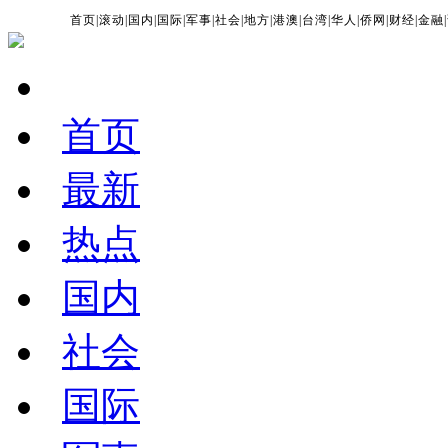
首页
|
滚动
|
国内
|
国际
|
军事
|
社会
|
地方
|
港澳
|
台湾
|
华人
|
侨网
|
财经
|
金融
|
首页
最新
热点
国内
社会
国际