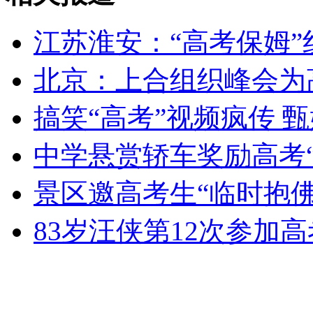
走！跟着总书记去植树
江苏淮安：“高考保姆”
消防员救轻生者
花炮节热闹非凡
减压"枕头大战"
北京：上合组织峰会为
搞笑“高考”视频疯传 甄
纽约上演“枕头大战”
中学悬赏轿车奖励高考
司机酒驾遇交警 急速倒车逃窜
景区邀高考生“临时抱
83岁汪侠第12次参加