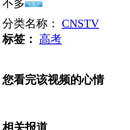
不多
女孩北京地铁殴打老人 痛下狠手拳打脚踢
分类名称：
CNSTV
无痛分娩是否安全 医生回应
标签：
高考
外交部：反对强权政治霸凌主义
外交部：有关国家言论片面不公正
您看完该视频的心情
安徽一实载49人客车翻车
相关报道