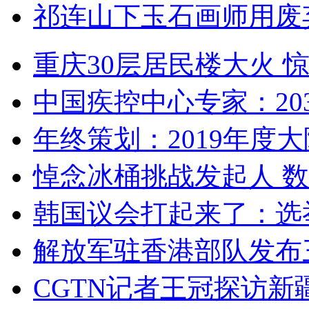
祁连山下玉石画师用废
重庆30层居民楼大火
中国疾控中心专家：203
年终策划：2019年度大陆
悼念冰桶挑战发起人 数百
韩国议会打起来了：选举
解放军驻香港部队发布三
CGTN记者王冠探访新疆