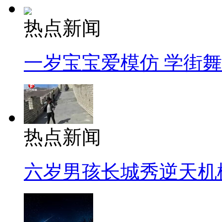
热点新闻
一岁宝宝爱模仿 学街
热点新闻
六岁男孩长城秀逆天机