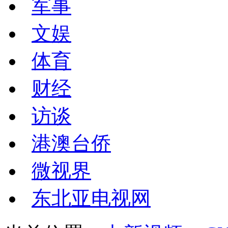
军事
文娱
体育
财经
访谈
港澳台侨
微视界
东北亚电视网