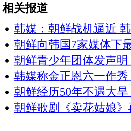
秘鲁发生6.0级地震
相关报道
山西运城恶犬咬伤多人 警民合力深夜将其击毙
韩媒：朝鲜战机逼近 
朝鲜向韩国7家媒体下
女孩北京地铁殴打老人 痛下狠手拳打脚踢
朝鲜青少年团体发声明
韩媒称金正恩六一作秀
无痛分娩是否安全 医生回应
朝鲜经历50年不遇大旱
外交部：反对强权政治霸凌主义
朝鲜歌剧《卖花姑娘》
外交部：有关国家言论片面不公正