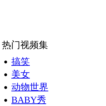
安徽一实载49人客车翻车
走！跟着总书记去植树
热门视频集
消防员救轻生者
花炮节热闹非凡
减压"枕头大战"
搞笑
美女
纽约上演“枕头大战”
动物世界
BABY秀
司机酒驾遇交警 急速倒车逃窜