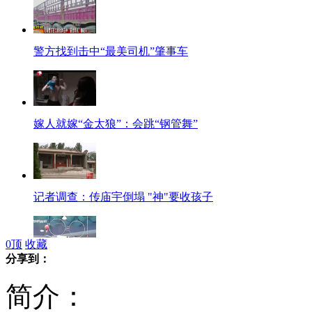
警方找到击中“最美司机”肇事车
嫁人就嫁“金太狼”：会跳“钢管舞”
记者调查：传庙宇倒塌 "神"要收孩子
0
顶
收藏
分享到：
海豚丫丫预言欧洲杯揭幕战赢家
简介：