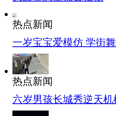
热点新闻
一岁宝宝爱模仿 学街
热点新闻
六岁男孩长城秀逆天机