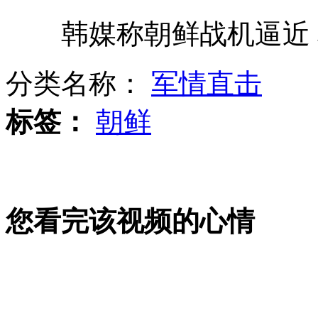
韩媒称朝鲜战机逼近 
央行三年半首降息传递什么信号？
分类名称：
军情直击
韩媒：朝鲜战机逼近 韩国战机拦截
标签：
朝鲜
法网：纳达尔强势晋级四强
您看完该视频的心情
国内成品油油价将回"7"时代