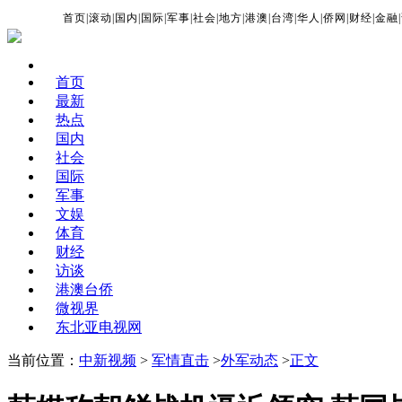
首页
|
滚动
|
国内
|
国际
|
军事
|
社会
|
地方
|
港澳
|
台湾
|
华人
|
侨网
|
财经
|
金融
|
首页
最新
热点
国内
社会
国际
军事
文娱
体育
财经
访谈
港澳台侨
微视界
东北亚电视网
当前位置：
中新视频
>
军情直击
>
外军动态
>
正文