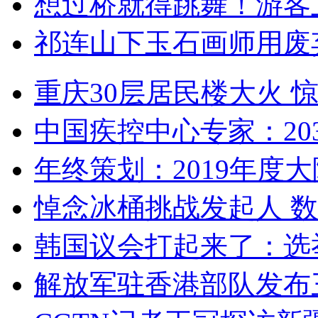
想过桥就得跳舞！游客
祁连山下玉石画师用废
重庆30层居民楼大火
中国疾控中心专家：203
年终策划：2019年度大陆
悼念冰桶挑战发起人 数百
韩国议会打起来了：选举
解放军驻香港部队发布三