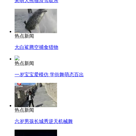
呆萌大熊猫滑雪取乐
热点新闻
大白鲨腾空捕食猎物
热点新闻
一岁宝宝爱模仿 学街舞萌态百出
热点新闻
六岁男孩长城秀逆天机械舞