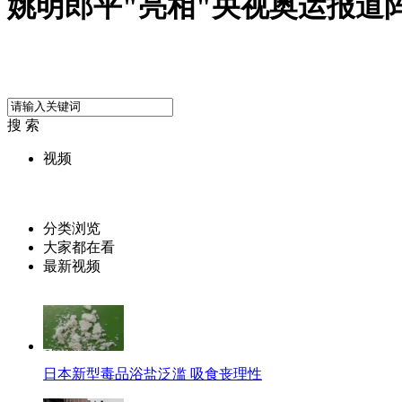
姚明郎平"亮相"央视奥运报道
搜 索
视频
分类浏览
大家都在看
最新视频
日本新型毒品浴盐泛滥 吸食丧理性