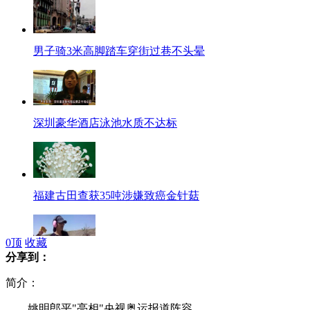
男子骑3米高脚踏车穿街过巷不头晕
深圳豪华酒店泳池水质不达标
福建古田查获35吨涉嫌致癌金针菇
0
顶
收藏
分享到：
实拍美女穿枪袋胸罩 拔枪只需2秒
简介：
姚明郎平"亮相"央视奥运报道阵容