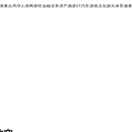
港澳
|
台湾
|
华人
|
侨网
|
财经
|
金融
|
证券
|
房产
|
能源
|
IT
|
汽车
|
游戏
|
文化
|
娱乐
|
体育
|
健康