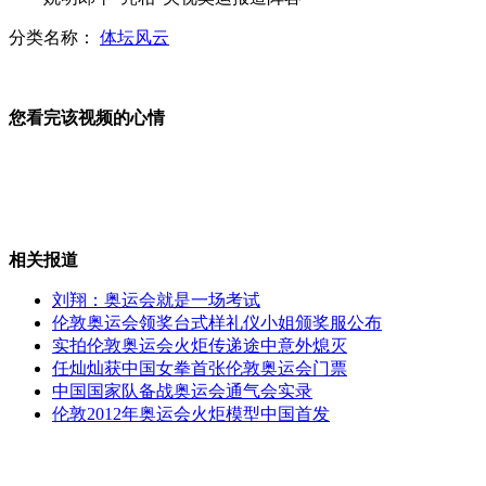
分类名称：
体坛风云
台湾中年男子街头“溜老人”
您看完该视频的心情
叙利亚哈马省杀戮事件视频公布
相关报道
67年版“舌尖上的中国”
刘翔：奥运会就是一场考试
伦敦奥运会领奖台式样礼仪小姐颁奖服公布
实拍伦敦奥运会火炬传递途中意外熄灭
任灿灿获中国女拳首张伦敦奥运会门票
武汉大学生拍“红小将”毕业照
中国国家队备战奥运会通气会实录
伦敦2012年奥运会火炬模型中国首发