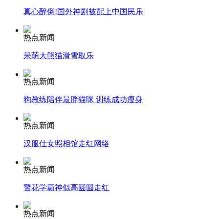
真心醉倒!国外神剧被配上中国民乐
安徽一实载49人客车翻车
热点新闻
呆萌大熊猫滑雪取乐
走！跟着总书记去植树
热点新闻
狗教练陪伴最胖猫咪 训练成功瘦身
消防员救轻生者
花炮节热闹非凡
减压"枕头大战"
热点新闻
汉服仕女照相馆走红网络
纽约上演“枕头大战”
热点新闻
警花学霸神似高圆圆走红
司机酒驾遇交警 急速倒车逃窜
热点新闻