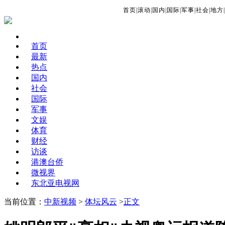
首页
|
滚动
|
国内
|
国际
|
军事
|
社会
|
地方
|
首页
最新
热点
国内
社会
国际
军事
文娱
体育
财经
访谈
港澳台侨
微视界
东北亚电视网
当前位置：
中新视频
>
体坛风云
>
正文