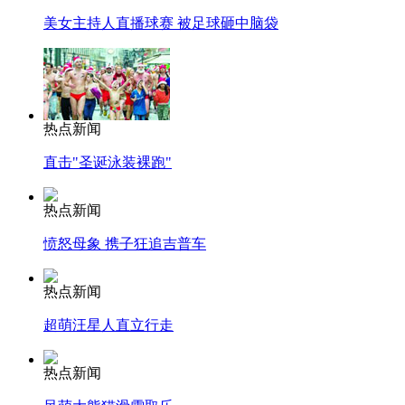
美女主持人直播球赛 被足球砸中脑袋
热点新闻
直击"圣诞泳装裸跑"
热点新闻
愤怒母象 携子狂追吉普车
热点新闻
超萌汪星人直立行走
热点新闻