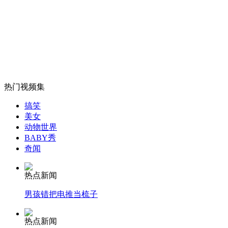
农民自家后院发现猛犸象化石
山西运城恶犬咬伤多人 警民合力深夜将其击毙
热门视频集
女孩北京地铁殴打老人 痛下狠手拳打脚踢
搞笑
美女
动物世界
无痛分娩是否安全 医生回应
BABY秀
奇闻
外交部：反对强权政治霸凌主义
热点新闻
男孩错把电推当梳子
外交部：有关国家言论片面不公正
热点新闻