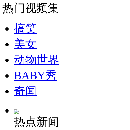
热门视频集
安徽一实载49人客车翻车
搞笑
美女
走！跟着总书记去植树
动物世界
消防员救轻生者
花炮节热闹非凡
减压"枕头大战"
BABY秀
奇闻
纽约上演“枕头大战”
热点新闻
司机酒驾遇交警 急速倒车逃窜