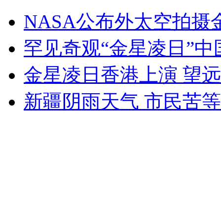
实拍美女穿枪袋胸罩 拔枪只需2秒
NASA公布外太空拍
山西运城恶犬咬伤多人 警民合力深夜将其击毙
罕见奇观“金星凌日”中
金星凌日香港上演 望远
女孩北京地铁殴打老人 痛下狠手拳打脚踢
新疆阴雨天气 市民苦等
无痛分娩是否安全 医生回应
外交部：反对强权政治霸凌主义
外交部：有关国家言论片面不公正