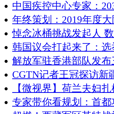
中国疾控中心专家：203
年终策划：2019年度大陆
悼念冰桶挑战发起人 数百
韩国议会打起来了：选举
解放军驻香港部队发布三
CGTN记者王冠探访新疆
【微视界】荷兰夫妇扎根青
专家带你看规划：首都功