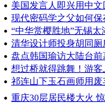
美国发言人即兴用中文
现代密码学之父如何保
“中华赏樱胜地”无锡
清华设计师投身胡同厕
盘点韩国瑜访大陆台前
想过桥就得跳舞！游客
祁连山下玉石画师用废
重庆30层居民楼大火