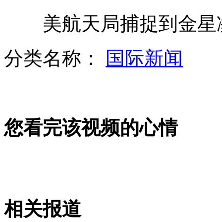
美航天局捕捉到金星
传“食脸魔”所吸食毒品在日泛滥
分类名称：
国际新闻
男子骑3米高脚踏车穿街过巷不头晕
您看完该视频的心情
深圳豪华酒店泳池水质不达标
福建古田查获35吨涉嫌致癌金针菇
相关报道