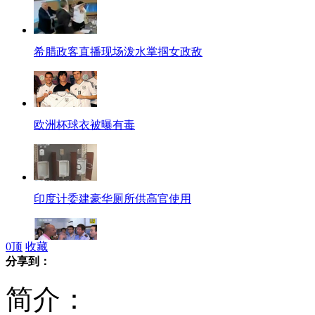
希腊政客直播现场泼水掌掴女政敌
欧洲杯球衣被曝有毒
印度计委建豪华厕所供高官使用
0
顶
收藏
分享到：
男子自称"村长"拒查：这是我的地盘
简介：