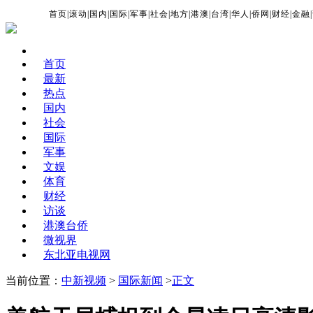
首页
|
滚动
|
国内
|
国际
|
军事
|
社会
|
地方
|
港澳
|
台湾
|
华人
|
侨网
|
财经
|
金融
|
首页
最新
热点
国内
社会
国际
军事
文娱
体育
财经
访谈
港澳台侨
微视界
东北亚电视网
当前位置：
中新视频
>
国际新闻
>
正文