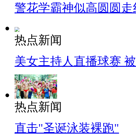
警花学霸神似高圆圆走
热点新闻
美女主持人直播球赛 
热点新闻
直击"圣诞泳装裸跑"