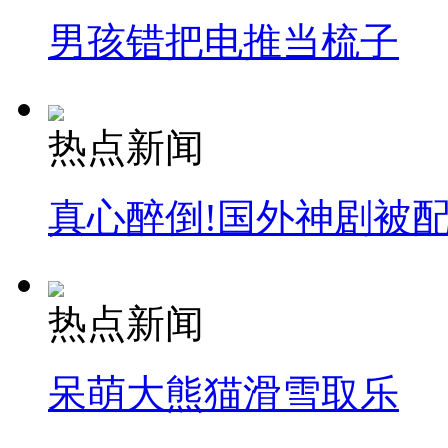
男孩错把电推当梳子
热点新闻
真心醉倒!国外神剧被
热点新闻
呆萌大熊猫滑雪取乐