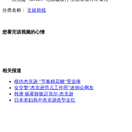
分类名称：
文娱前线
熊黛林否认郭富城出钱为父治病
您看完该视频的心情
世界最高男子自曝找到女友系初恋
相关报道
《金太狼》热播“好女婿秘籍”
模仿杰克逊 "节奏棉花糖"受追捧
女交警“杰克逊范儿工作照”迷倒众网友
韩庚 杨幂致敬迈克尔·杰克逊
日本老妇风中杰克逊造型走红
女教师网上咒骂骑车者被停职