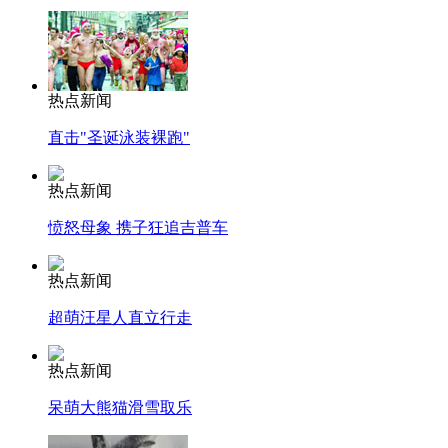
热点新闻
直击"圣诞泳装裸跑"
热点新闻
愤怒母象 携子狂追吉普车
热点新闻
超萌汪星人直立行走
热点新闻
呆萌大熊猫滑雪取乐