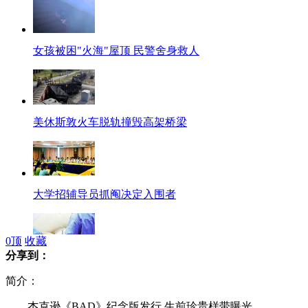
女孩被困"火海"屋顶 民警舍身救人
美休斯敦火车脱轨撞毁高架桥梁
大学招辅导员抓阄决定入围者
0
顶
收藏
分享到：
儿童做CT扫描或增患脑癌白血病风险
简介：
杰克逊《BAD》纪念版发行 生前珍贵样带曝光