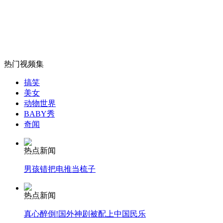
男子带病上网险丧命
山西运城恶犬咬伤多人 警民合力深夜将其击毙
热门视频集
搞笑
女孩北京地铁殴打老人 痛下狠手拳打脚踢
美女
动物世界
BABY秀
奇闻
无痛分娩是否安全 医生回应
热点新闻
外交部：反对强权政治霸凌主义
男孩错把电推当梳子
外交部：有关国家言论片面不公正
热点新闻
真心醉倒!国外神剧被配上中国民乐