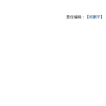
责任编辑：【
祁鹏宇
】