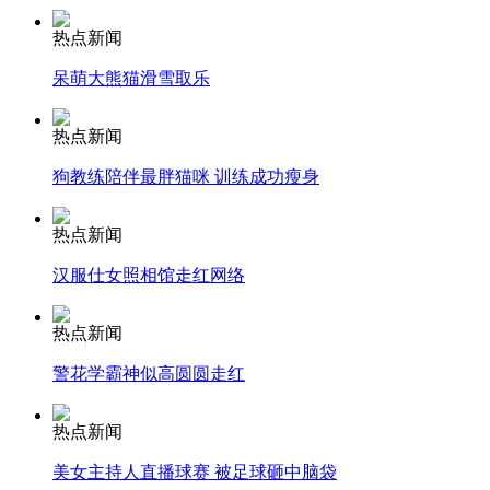
热点新闻
安徽一实载49人客车翻车
呆萌大熊猫滑雪取乐
热点新闻
走！跟着总书记去植树
狗教练陪伴最胖猫咪 训练成功瘦身
热点新闻
消防员救轻生者
花炮节热闹非凡
减压"枕头大战"
汉服仕女照相馆走红网络
热点新闻
警花学霸神似高圆圆走红
纽约上演“枕头大战”
热点新闻
司机酒驾遇交警 急速倒车逃窜
美女主持人直播球赛 被足球砸中脑袋