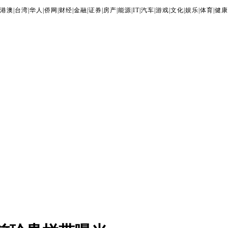
港澳
|
台湾
|
华人
|
侨网
|
财经
|
金融
|
证券
|
房产
|
能源
|
IT
|
汽车
|
游戏
|
文化
|
娱乐
|
体育
|
健康