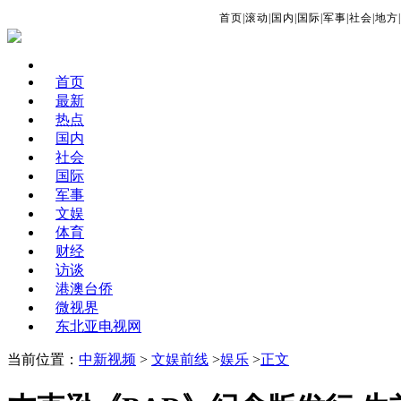
首页
|
滚动
|
国内
|
国际
|
军事
|
社会
|
地方
|
首页
最新
热点
国内
社会
国际
军事
文娱
体育
财经
访谈
港澳台侨
微视界
东北亚电视网
当前位置：
中新视频
>
文娱前线
>
娱乐
>
正文