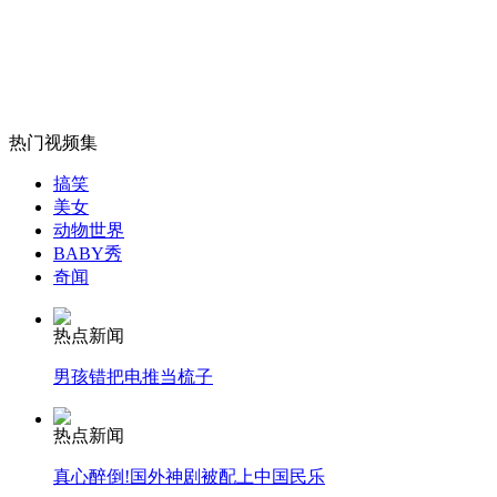
宝马司机肇事后持刀刺围堵者逃逸
山西运城恶犬咬伤多人 警民合力深夜将其击毙
热门视频集
搞笑
美女
动物世界
女孩北京地铁殴打老人 痛下狠手拳打脚踢
BABY秀
奇闻
无痛分娩是否安全 医生回应
热点新闻
男孩错把电推当梳子
外交部：反对强权政治霸凌主义
热点新闻
外交部：有关国家言论片面不公正
真心醉倒!国外神剧被配上中国民乐