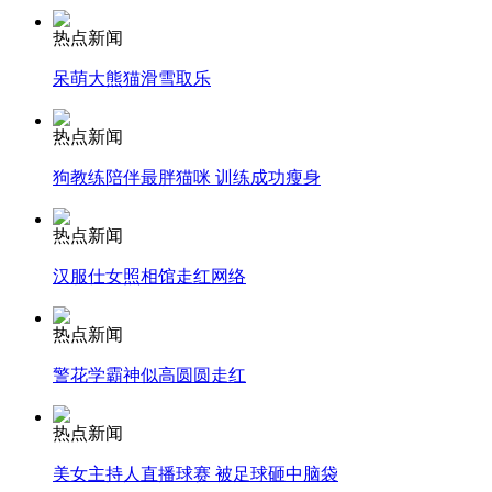
热点新闻
呆萌大熊猫滑雪取乐
安徽一实载49人客车翻车
热点新闻
狗教练陪伴最胖猫咪 训练成功瘦身
走！跟着总书记去植树
热点新闻
汉服仕女照相馆走红网络
消防员救轻生者
花炮节热闹非凡
减压"枕头大战"
热点新闻
警花学霸神似高圆圆走红
纽约上演“枕头大战”
热点新闻
美女主持人直播球赛 被足球砸中脑袋
司机酒驾遇交警 急速倒车逃窜