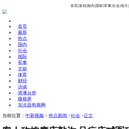
首页
|
滚动
|
国内
|
国际
|
军事
|
社会
|
地方
|
首页
最新
热点
国内
社会
国际
军事
文娱
体育
财经
访谈
港澳台侨
微视界
东北亚电视网
当前位置：
中新视频
>
热点新闻
>
社会
>
正文