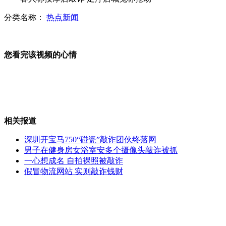
分类名称：
热点新闻
秦陵兵马俑俑脸朝外为警戒部队
您看完该视频的心情
监控记录电动车随意穿马路惹事故
相关报道
实拍达人自制"大炮"上演"人肉炮弹"
深圳开宝马750“碰瓷”敲诈团伙终落网
男子在健身房女浴室安多个摄像头敲诈被抓
一心想成名 自拍裸照被敲诈
假冒物流网站 实则敲诈钱财
实拍两男抢劫商店 反遭店主暴打