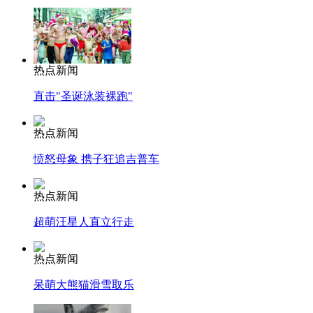
热点新闻
直击"圣诞泳装裸跑"
热点新闻
愤怒母象 携子狂追吉普车
热点新闻
超萌汪星人直立行走
热点新闻
呆萌大熊猫滑雪取乐