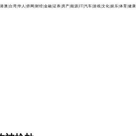
港澳
|
台湾
|
华人
|
侨网
|
财经
|
金融
|
证券
|
房产
|
能源
|
IT
|
汽车
|
游戏
|
文化
|
娱乐
|
体育
|
健康