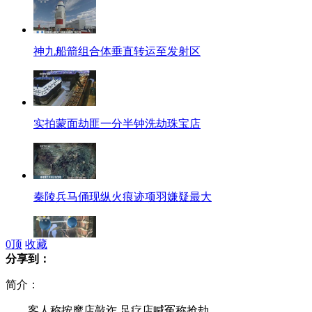
神九船箭组合体垂直转运至发射区
实拍蒙面劫匪一分半钟洗劫珠宝店
秦陵兵马俑现纵火痕迹项羽嫌疑最大
0
顶
收藏
分享到：
羞涩保罗二世 难续预言传奇
简介：
客人称按摩店敲诈 足疗店喊冤称抢劫